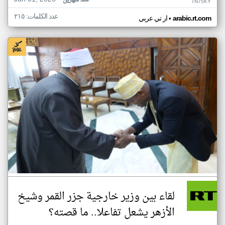
منذ شهرين
TN75KY
عدد الكلمات: ٢١٥
•
arabic.rt.com
ار تي عربي
لقاء بين وزير خارجية جزر القمر وشيخ
الأزهر يشعل تفاعلا.. ما قصته؟