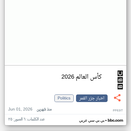
كأس العالم 2026
اخبار جزر القمر
Politics
Jun 01, 2026
منذ شهرين
PF63IT
عدد الكلمات: ٦ الصور: ٢٥
•
bbc.com
بي بي سي عربي