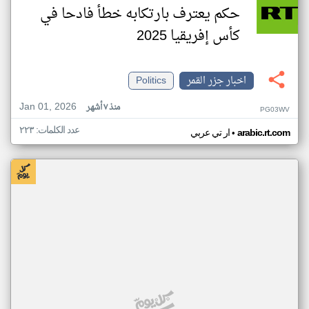
حكم يعترف بارتكابه خطأ فادحا في
كأس إفريقيا 2025
اخبار جزر القمر
Politics
Jan 01, 2026
منذ ٧ أشهر
PG03WV
عدد الكلمات: ٢٢٣
•
arabic.rt.com
ار تي عربي