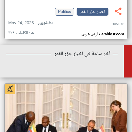
اخبار جزر القمر
Politics
May 24, 2026
منذ شهرين
OX58UY
عدد الكلمات: ٣٢٨
•
arabic.rt.com
ار تي عربي
أخر ساعة في اخبار جزر القمر