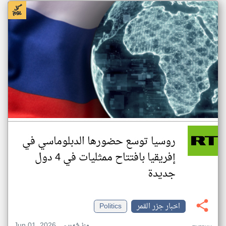
روسيا توسع حضورها الدبلوماسي في
إفريقيا بافتتاح ممثليات في 4 دول
جديدة
اخبار جزر القمر
Politics
Jun 01, 2026