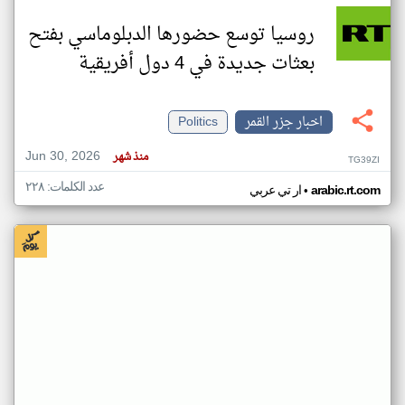
روسيا توسع حضورها الدبلوماسي بفتح
بعثات جديدة في 4 دول أفريقية
اخبار جزر القمر
Politics
Jun 30, 2026
منذ شهر
TG39ZI
عدد الكلمات: ٢٢٨
•
arabic.rt.com
ار تي عربي