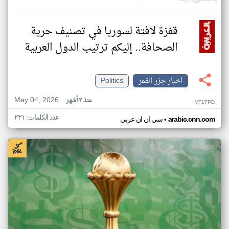
قفزة لافتة لسوريا في تصنيف حرية
الصحافة.. إليكم ترتيب الدول العربية
اخبار جزر القمر
Politics
May 04, 2026
منذ ٣ أشهر
VF17PD
عدد الكلمات: ٢٣١
•
arabic.cnn.com
سي ان ان عربي