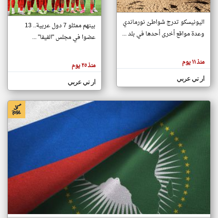
اليونيسكو تدرج شواطئ نورماندي
بينهم ممثلو 7 دول عربية.. 13
klyoum.com
وعدة مواقع أخرى أحدها في بلد ...
تغيير الدولة
عضوا في مجلس "الفيفا" ...
تعبر
مصادر الأخبار من جزر القمر
المقالات
الموجوده
اخبار جزر القمر على مدار الساعة
منذ ١١ يوم
هنا عن
منذ ٢٥ يوم
وجهة
نظر
أهم اخبار جزر القمر العاجلة والمباشرة
ار تي عربي
كاتبيها.
ار تي عربي