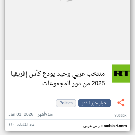
منتخب عربي وحيد يودع كأس إفريقيا
2025 من دور المجموعات
اخبار جزر القمر
Politics
Jan 01, 2026
منذ ٧ أشهر
YU55DX
عدد الكلمات: ١١٠
•
arabic.rt.com
ار تي عربي