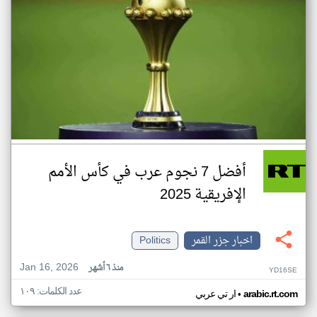
أفضل 7 نجوم عرب في كأس الأمم
الإفريقية 2025
اخبار جزر القمر
Politics
Jan 16, 2026
منذ ٦ أشهر
YD16SE
عدد الكلمات: ١٠٩
•
arabic.rt.com
ار تي عربي