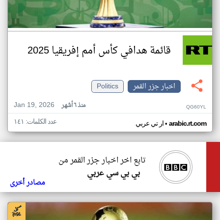
قائمة هدافي كأس أمم إفريقيا 2025
اخبار جزر القمر
Politics
Jan 19, 2026
منذ ٦ أشهر
QG60YL
عدد الكلمات: ١٤١
•
arabic.rt.com
ار تي عربي
تابع اخر اخبار جزر القمر من
بي بي سي عربي
مصادر أخرى