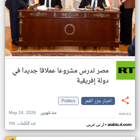
مصر تدرس مشروعا عملاقا جديدا في
دولة إفريقية
اخبار جزر القمر
Politics
May 24, 2026
منذ شهرين
NH91ES
عدد الكلمات: ٢٥٤
•
arabic.rt.com
ار تي عربي