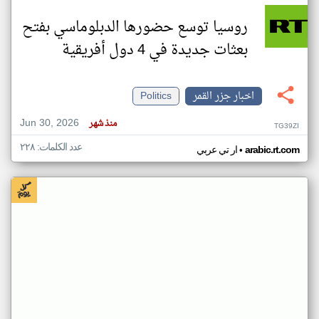
روسيا توسع حضورها الدبلوماسي بفتح
بعثات جديدة في 4 دول أفريقية
اخبار جزر القمر
Politics
Jun 30, 2026
منذ شهر
TG39ZI
عدد الكلمات: ٢٢٨
•
arabic.rt.com
ار تي عربي