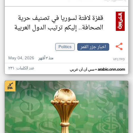
قفزة لافتة لسوريا في تصنيف حرية
الصحافة.. إليكم ترتيب الدول العربية
اخبار جزر القمر
Politics
May 04, 2026
منذ ٣ أشهر
VF17PD
عدد الكلمات: ٢٣١
•
arabic.cnn.com
سي ان ان عربي