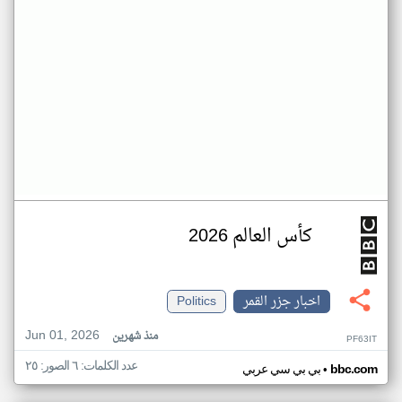
كأس العالم 2026
اخبار جزر القمر
Politics
Jun 01, 2026
منذ شهرين
PF63IT
عدد الكلمات: ٦ الصور: ٢٥
•
bbc.com
بي بي سي عربي