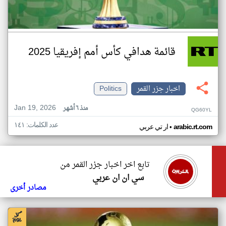
قائمة هدافي كأس أمم إفريقيا 2025
اخبار جزر القمر
Politics
Jan 19, 2026
منذ ٦ أشهر
QG60YL
عدد الكلمات: ١٤١
•
arabic.rt.com
ار تي عربي
تابع اخر اخبار جزر القمر من
سي ان ان عربي
مصادر أخرى