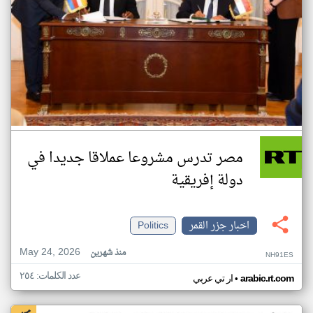
مصر تدرس مشروعا عملاقا جديدا في
دولة إفريقية
اخبار جزر القمر
Politics
May 24, 2026
منذ شهرين
NH91ES
عدد الكلمات: ٢٥٤
•
arabic.rt.com
ار تي عربي