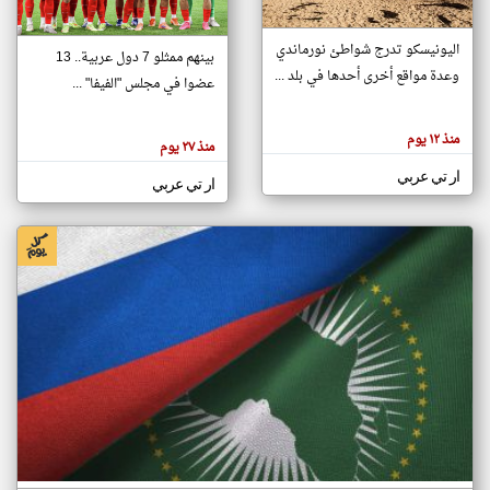
اليونيسكو تدرج شواطئ نورماندي
بينهم ممثلو 7 دول عربية.. 13
klyoum.com
وعدة مواقع أخرى أحدها في بلد ...
تغيير الدولة
عضوا في مجلس "الفيفا" ...
تعبر
مصادر الأخبار من جزر القمر
المقالات
الموجوده
اخبار جزر القمر على مدار الساعة
منذ ١٢ يوم
هنا عن
منذ ٢٧ يوم
وجهة
نظر
أهم اخبار جزر القمر العاجلة والمباشرة
ار تي عربي
كاتبيها.
ار تي عربي