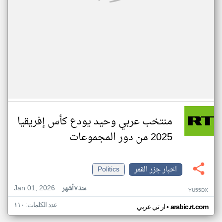
منتخب عربي وحيد يودع كأس إفريقيا
2025 من دور المجموعات
اخبار جزر القمر
Politics
Jan 01, 2026
منذ ٧ أشهر
YU55DX
عدد الكلمات: ١١٠
•
arabic.rt.com
ار تي عربي