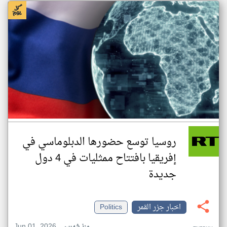
روسيا توسع حضورها الدبلوماسي في
إفريقيا بافتتاح ممثليات في 4 دول
جديدة
اخبار جزر القمر
Politics
Jun 01, 2026