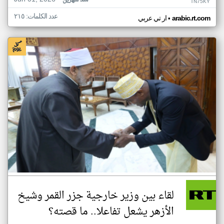
منذ شهرين
TN75KY
عدد الكلمات: ٢١٥
•
arabic.rt.com
ار تي عربي
لقاء بين وزير خارجية جزر القمر وشيخ
الأزهر يشعل تفاعلا.. ما قصته؟