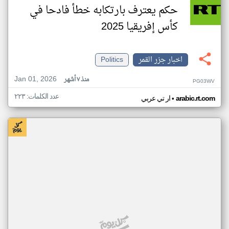
حكم يعترف بارتكابه خطأ فادحا في
كأس إفريقيا 2025
اخبار جزر القمر
Politics
Jan 01, 2026
منذ ٧ أشهر
PG03WV
عدد الكلمات: ٢٢٣
•
arabic.rt.com
ار تي عربي