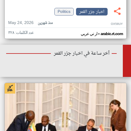
اخبار جزر القمر
Politics
May 24, 2026
منذ شهرين
OX58UY
عدد الكلمات: ٣٢٨
•
arabic.rt.com
ار تي عربي
أخر ساعة في اخبار جزر القمر