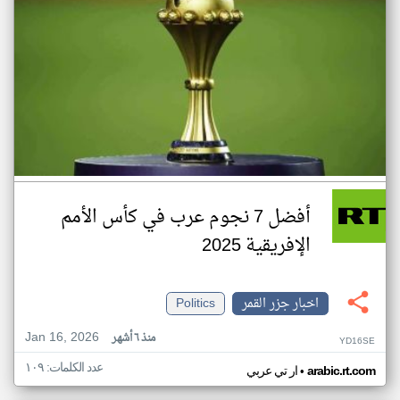
أفضل 7 نجوم عرب في كأس الأمم
الإفريقية 2025
اخبار جزر القمر
Politics
Jan 16, 2026
منذ ٦ أشهر
YD16SE
عدد الكلمات: ١٠٩
•
arabic.rt.com
ار تي عربي