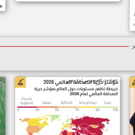
om
ر
اخبار جزر القمر من سي ان ان عربي
اخ