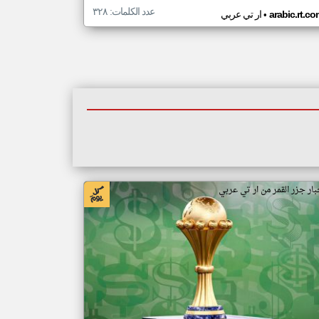
عدد الكلمات: ٣٢٨
•
arabic.rt.c
ار تي عربي
بار جزر القمر من ار تي عربي