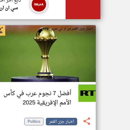
تابع اخر اخب
سي ان ان
اخبار جزر القمر من ار تي عربي
أفضل 7 نجوم عرب في كأس
الأمم الإفريقية 2025
اخبار جزر القمر
Politics