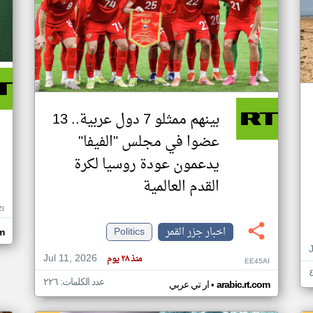
بينهم ممثلو 7 دول عربية.. 13
عضوا في مجلس "الفيفا"
يدعمون عودة روسيا لكرة
القدم العالمية
ZI
اخبار جزر القمر
Politics
om
Jul 11, 2026
منذ ٢٨ يوم
EE45AI
عدد الكلمات: ٢٢٦
•
arabic.rt.com
ار تي عربي