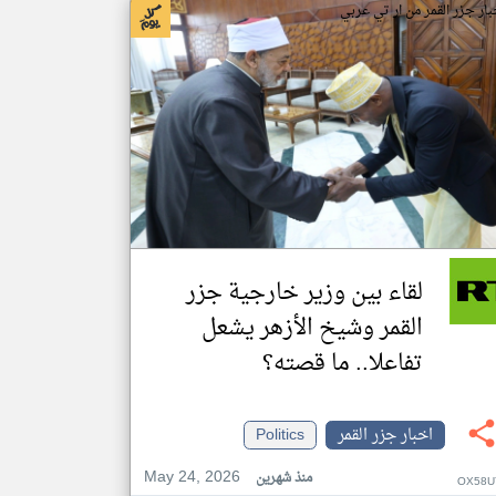
بار جزر القمر من ار تي عربي
لقاء بين وزير خارجية جزر
القمر وشيخ الأزهر يشعل
تفاعلا.. ما قصته؟
اخبار جزر القمر
Politics
May 24, 2026
منذ شهرين
OX58U