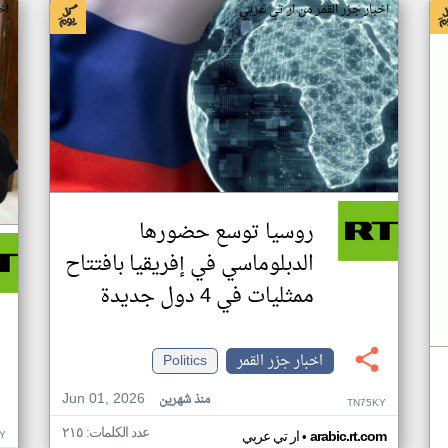
اخبار جزر القمر من ار تي عربي
اخ
روسيا توسع حضورها
الدبلوماسي في إفريقيا بافتتاح
ممثليات في 4 دول جديدة
اخبار جزر القمر
Politics
Jun 01, 2026
منذ شهرين
TN75KY
عدد الكلمات: ٢١٥
•
Y
arabic.rt.com
ار تي عربي