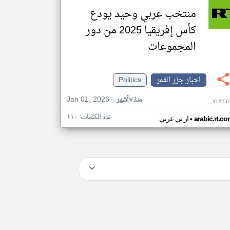
منتخب عربي وحيد يودع
كأس إفريقيا 2025 من دور
المجموعات
اخبار جزر القمر
Politics
Jan 01, 2026
منذ ٧ أشهر
YU55D
عدد الكلمات: ١١٠
•
arabic.rt.c
ار تي عربي