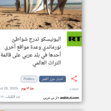
تعبر
المقالات
الموجوده
هنا عن
وجهة
اليونيسكو تدرج شواطئ
نظر
كاتبيها.
نورماندي وعدة مواقع أخرى
أحدها في بلد عربي على قائمة
التراث العالمي
اخبار جزر القمر
Politics
Jul 26, 2026
منذ ١٣ يوم
XJ39DF
عدد الكلمات: ٤١٢
•
arabic.rt.com
ار تي عربي