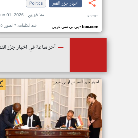
اخبار جزر القمر
Politics
Jun 01, 2026
منذ شهرين
PF63IT
عدد الكلمات: ٦ الصور: ٢٥
•
bbc.com
بي بي سي عربي
أخر ساعة في اخبار جزر القم
اخبار جزر القمر من ار تي عربي