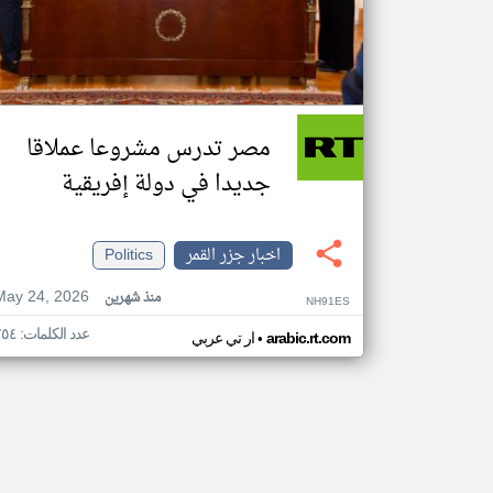
مصر تدرس مشروعا عملاقا
جديدا في دولة إفريقية
اخبار جزر القمر
Politics
May 24, 2026
منذ شهرين
NH91ES
عدد الكلمات: ٢٥٤
•
arabic.rt.com
ار تي عربي