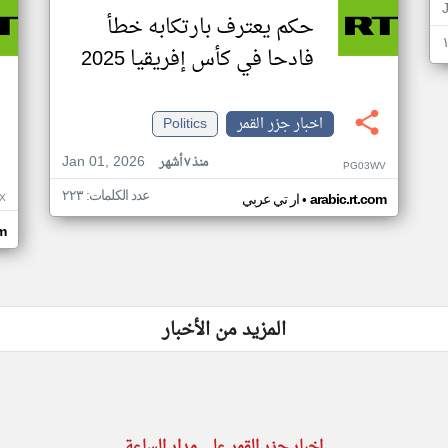
حكم يعترف بارتكابه خطأ
فادحا في كأس إفريقيا 2025
اخبار جزر القمر
Politics
Jan 01, 2026
منذ ٧ أشهر
PG03WV
عدد الكلمات: ٢٢٣
•
X
arabic.rt.com
ار تي عربي
om
المزيد من الأخبار
اخبار جزر القمر على مدار الساعة