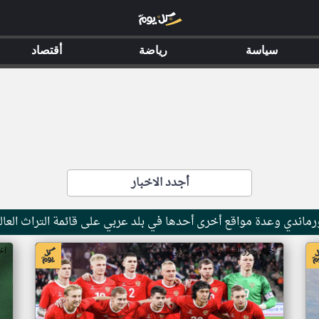
سياسة
رياضة
أقتصاد
أجدد الاخبار
ماندي وعدة مواقع أخرى أحدها في بلد عربي على قائمة التراث العال
اخبار جزر القمر من ار تي عربي
اخ