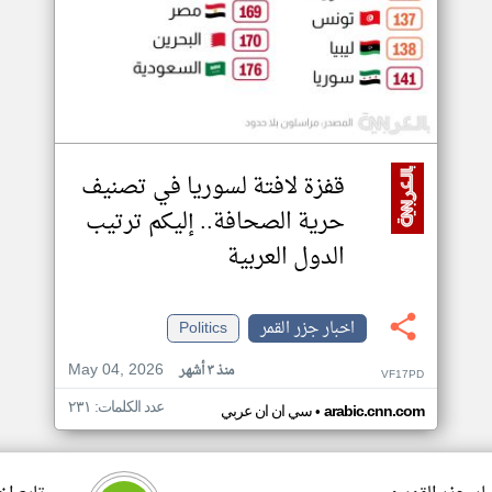
قفزة لافتة لسوريا في تصنيف
حرية الصحافة.. إليكم ترتيب
الدول العربية
اخبار جزر القمر
Politics
May 04, 2026
منذ ٣ أشهر
VF17PD
عدد الكلمات: ٢٣١
•
arabic.cnn.com
سي ان ان عربي