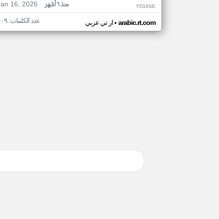
Jan 16, 2026
منذ ٦ أشهر
YD16SE
عدد الكلمات: ١٠٩
•
arabic.rt.com
ار تي عربي