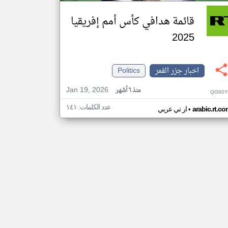
قائمة هدافي كأس أمم إفريقيا
2025
اخبار جزر القمر
Politics
Jan 19, 2026
منذ ٦ أشهر
QG60Y
عدد الكلمات: ١٤١
•
arabic.rt.c
ار تي عربي