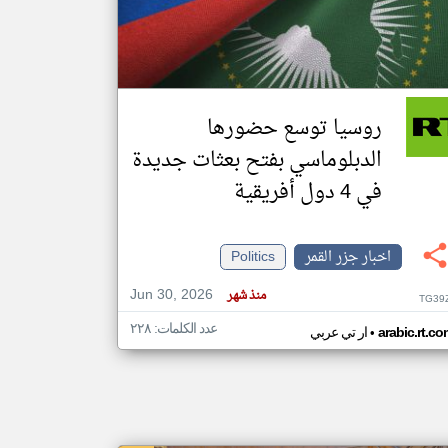
klyoum.com
تغيير الدولة
مصادر الأخبار من جزر القمر
روسيا توسع حضورها
اخبار جزر القمر على مدار الساعة
الدبلوماسي بفتح بعثات جديدة
أهم اخبار جزر القمر العاجلة والمباشرة
في 4 دول أفريقية
اخبار جزر القمر
Politics
Jun 30, 2026
منذ شهر
TG39
عدد الكلمات: ٢٢٨
•
arabic.rt.c
ار تي عربي