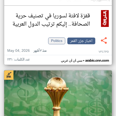
قفزة لافتة لسوريا في تصنيف حرية
الصحافة.. إليكم ترتيب الدول العربية
اخبار جزر القمر
Politics
May 04, 2026
منذ ٣ أشهر
VF17PD
عدد الكلمات: ٢٣١
•
arabic.cnn.com
سي ان ان عربي