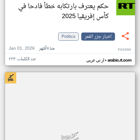
حكم يعترف بارتكابه خطأ فادحا في
كأس إفريقيا 2025
اخبار جزر القمر
Politics
Jan 01, 2026
منذ ٧ أشهر
PG03WV
عدد الكلمات: ٢٢٣
•
arabic.rt.com
ار تي عربي