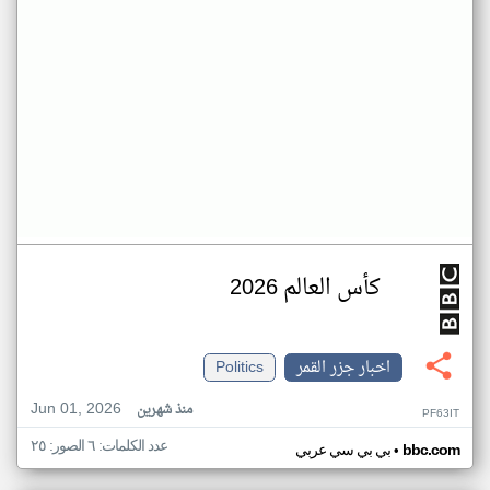
كأس العالم 2026
اخبار جزر القمر
Politics
Jun 01, 2026
منذ شهرين
PF63IT
عدد الكلمات: ٦ الصور: ٢٥
•
bbc.com
بي بي سي عربي