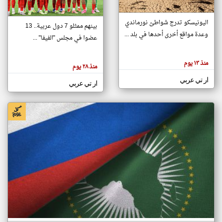
اليونيسكو تدرج شواطئ نورماندي
بينهم ممثلو 7 دول عربية.. 13
klyoum.com
وعدة مواقع أخرى أحدها في بلد ...
تغيير الدولة
عضوا في مجلس "الفيفا" ...
تعبر
مصادر الأخبار من جزر القمر
المقالات
الموجوده
اخبار جزر القمر على مدار الساعة
منذ ١٣ يوم
هنا عن
منذ ٢٨ يوم
وجهة
نظر
أهم اخبار جزر القمر العاجلة والمباشرة
ار تي عربي
كاتبيها.
ار تي عربي