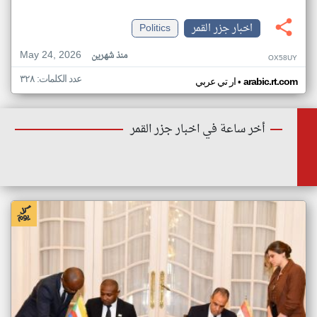
اخبار جزر القمر
Politics
May 24, 2026
منذ شهرين
OX58UY
عدد الكلمات: ٣٢٨
•
arabic.rt.com
ار تي عربي
أخر ساعة في اخبار جزر القمر