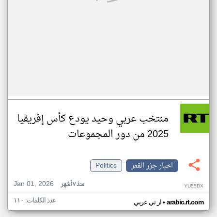
منتخب عربي وحيد يودع كأس إفريقيا
2025 من دور المجموعات
اخبار جزر القمر
Politics
Jan 01, 2026
منذ ٧ أشهر
YU55DX
عدد الكلمات: ١١٠
•
arabic.rt.com
ار تي عربي