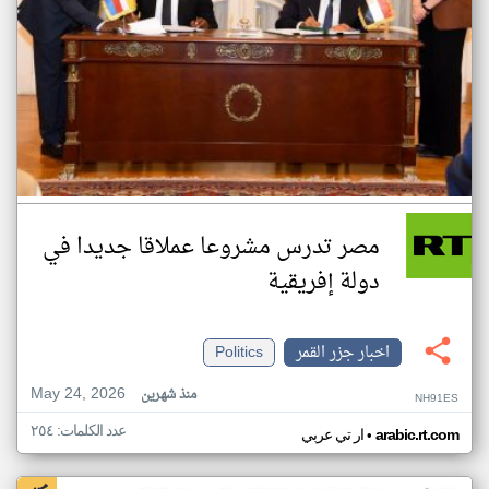
مصر تدرس مشروعا عملاقا جديدا في
دولة إفريقية
اخبار جزر القمر
Politics
May 24, 2026
منذ شهرين
NH91ES
عدد الكلمات: ٢٥٤
•
arabic.rt.com
ار تي عربي