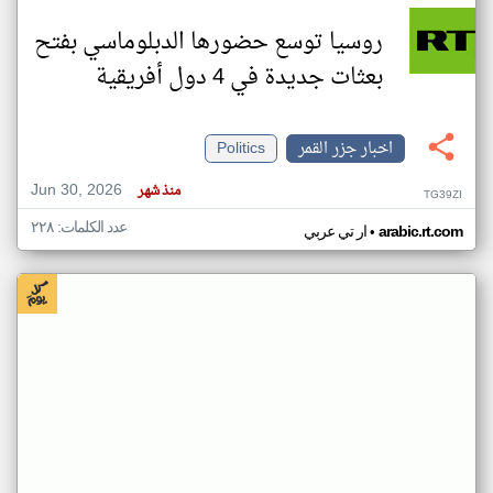
روسيا توسع حضورها الدبلوماسي بفتح
بعثات جديدة في 4 دول أفريقية
اخبار جزر القمر
Politics
Jun 30, 2026
منذ شهر
TG39ZI
عدد الكلمات: ٢٢٨
•
arabic.rt.com
ار تي عربي