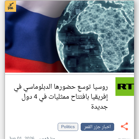
روسيا توسع حضورها الدبلوماسي في
إفريقيا بافتتاح ممثليات في 4 دول
جديدة
اخبار جزر القمر
Politics
Jun 01, 2026