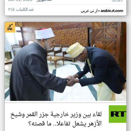
منذ شهرين
TN75KY
عدد الكلمات: ٢١٥
•
arabic.rt.com
ار تي عربي
لقاء بين وزير خارجية جزر القمر وشيخ
الأزهر يشعل تفاعلا.. ما قصته؟