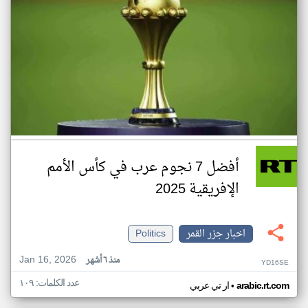
أفضل 7 نجوم عرب في كأس الأمم
الإفريقية 2025
اخبار جزر القمر
Politics
Jan 16, 2026
منذ ٦ أشهر
YD16SE
عدد الكلمات: ١٠٩
•
arabic.rt.com
ار تي عربي