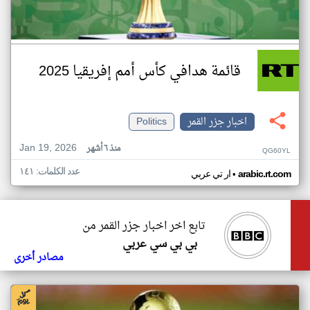
قائمة هدافي كأس أمم إفريقيا 2025
اخبار جزر القمر
Politics
Jan 19, 2026
منذ ٦ أشهر
QG60YL
عدد الكلمات: ١٤١
•
arabic.rt.com
ار تي عربي
تابع اخر اخبار جزر القمر من
بي بي سي عربي
مصادر أخرى