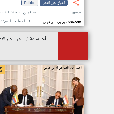
اخبار جزر القمر
Politics
Jun 01, 2026
منذ شهرين
PF63IT
عدد الكلمات: ٦ الصور: ٢٥
•
bbc.com
بي بي سي عربي
أخر ساعة في اخبار جزر القم
اخبار جزر القمر من ار تي عربي