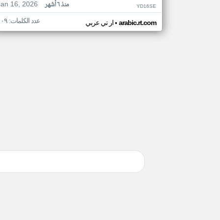
Jan 16, 2026
منذ ٦ أشهر
YD16SE
عدد الكلمات: ١٠٩
•
arabic.rt.com
ار تي عربي