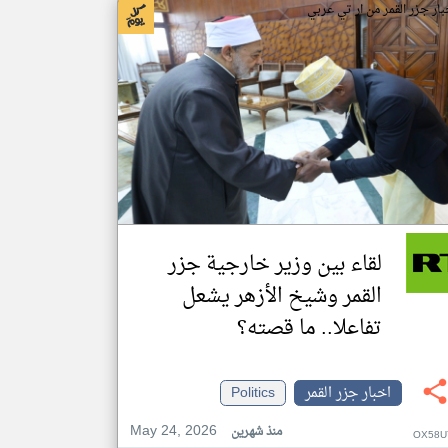
بار جزر القمر من ار تي عربي
لقاء بين وزير خارجية جزر
القمر وشيخ الأزهر يشعل
تفاعلا.. ما قصته؟
اخبار جزر القمر
Politics
May 24, 2026
منذ شهرين
OX58U