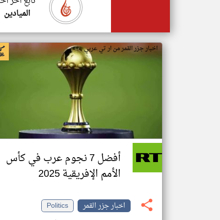
تابع اخر اخب
الميادين
اخبار جزر القمر من ار تي عربي
أفضل 7 نجوم عرب في كأس
الأمم الإفريقية 2025
اخبار جزر القمر
Politics