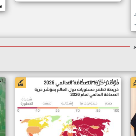
om
ر
اخبار جزر القمر من سي ان ان عربي
اخ