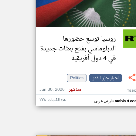
klyoum.com
تغيير الدولة
مصادر الأخبار من جزر القمر
روسيا توسع حضورها
اخبار جزر القمر على مدار الساعة
الدبلوماسي بفتح بعثات جديدة
أهم اخبار جزر القمر العاجلة والمباشرة
في 4 دول أفريقية
اخبار جزر القمر
Politics
Jun 30, 2026
منذ شهر
TG39
عدد الكلمات: ٢٢٨
•
arabic.rt.c
ار تي عربي