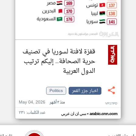
قفزة لافتة لسوريا في تصنيف
حرية الصحافة.. إليكم ترتيب
الدول العربية
اخبار جزر القمر
Politics
May 04, 2026
منذ ٣ أشهر
VF17PD
عدد الكلمات: ٢٣١
•
arabic.cnn.com
سي ان ان عربي