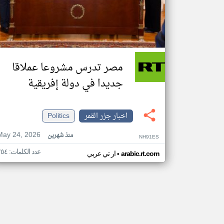
مصر تدرس مشروعا عملاقا
جديدا في دولة إفريقية
اخبار جزر القمر
Politics
May 24, 2026
منذ شهرين
NH91ES
عدد الكلمات: ٢٥٤
•
arabic.rt.com
ار تي عربي