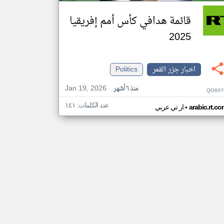
قائمة هدافي كأس أمم إفريقيا
2025
اخبار جزر القمر
Politics
Jan 19, 2026
منذ ٦ أشهر
QG60Y
عدد الكلمات: ١٤١
•
arabic.rt.c
ار تي عربي