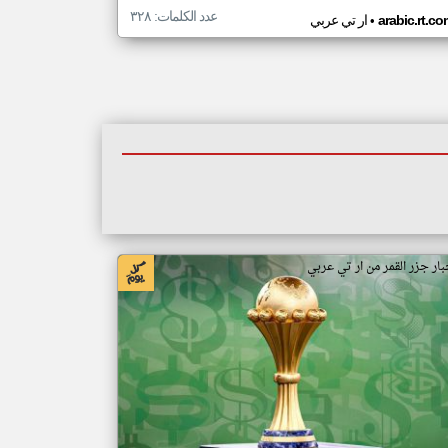
عدد الكلمات: ٣٢٨
•
arabic.rt.c
ار تي عربي
بار جزر القمر من ار تي عربي