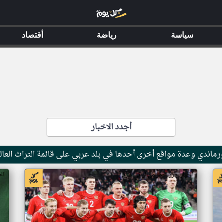
سياسة
رياضة
أقتصاد
أجدد الاخبار
ماندي وعدة مواقع أخرى أحدها في بلد عربي على قائمة التراث العال
اخبار جزر القمر من ار تي عربي
اخ