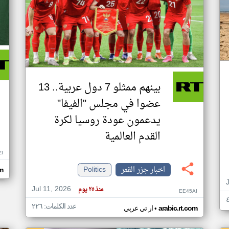
بينهم ممثلو 7 دول عربية.. 13
عضوا في مجلس "الفيفا"
يدعمون عودة روسيا لكرة
القدم العالمية
ZI
اخبار جزر القمر
Politics
om
Jul 11, 2026
منذ ٢٥ يوم
EE45AI
عدد الكلمات: ٢٢٦
•
arabic.rt.com
ار تي عربي