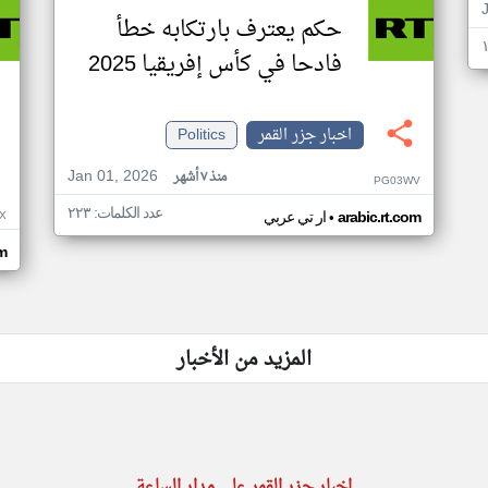
حكم يعترف بارتكابه خطأ
فادحا في كأس إفريقيا 2025
اخبار جزر القمر
Politics
Jan 01, 2026
منذ ٧ أشهر
PG03WV
عدد الكلمات: ٢٢٣
•
X
arabic.rt.com
ار تي عربي
om
المزيد من الأخبار
اخبار جزر القمر على مدار الساعة