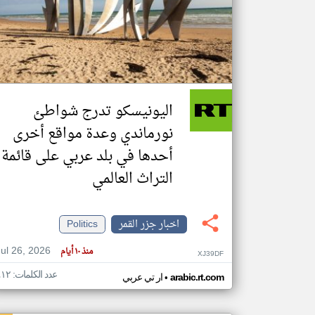
تعبر
المقالات
الموجوده
هنا عن
وجهة
اليونيسكو تدرج شواطئ
نظر
كاتبيها.
نورماندي وعدة مواقع أخرى
أحدها في بلد عربي على قائمة
التراث العالمي
اخبار جزر القمر
Politics
Jul 26, 2026
منذ ١٠ أيام
XJ39DF
عدد الكلمات: ٤١٢
•
arabic.rt.com
ار تي عربي