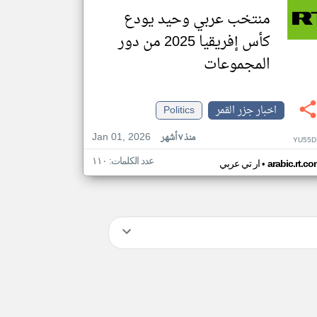
منتخب عربي وحيد يودع
كأس إفريقيا 2025 من دور
المجموعات
اخبار جزر القمر
Politics
Jan 01, 2026
منذ ٧ أشهر
YU55D
عدد الكلمات: ١١٠
•
arabic.rt.c
ار تي عربي