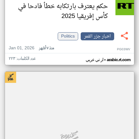
حكم يعترف بارتكابه خطأ فادحا في
كأس إفريقيا 2025
اخبار جزر القمر
Politics
Jan 01, 2026
منذ ٧ أشهر
PG03WV
عدد الكلمات: ٢٢٣
•
arabic.rt.com
ار تي عربي