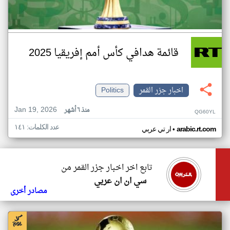
قائمة هدافي كأس أمم إفريقيا 2025
اخبار جزر القمر
Politics
Jan 19, 2026
منذ ٦ أشهر
QG60YL
عدد الكلمات: ١٤١
•
arabic.rt.com
ار تي عربي
تابع اخر اخبار جزر القمر من
سي ان ان عربي
مصادر أخرى