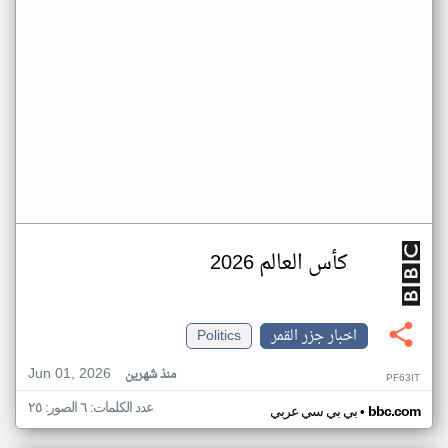
كأس العالم 2026
اخبار جزر القمر
Politics
Jun 01, 2026
منذ شهرين
PF63IT
عدد الكلمات: ٦ الصور: ٢٥
•
bbc.com
بي بي سي عربي