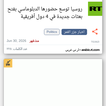
روسيا توسع حضورها الدبلوماسي بفتح
بعثات جديدة في 4 دول أفريقية
اخبار جزر القمر
Politics
Jun 30, 2026
منذ شهر
TG39ZI
عدد الكلمات: ٢٢٨
•
arabic.rt.com
ار تي عربي