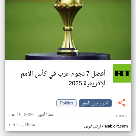
أفضل 7 نجوم عرب في كأس الأمم
الإفريقية 2025
اخبار جزر القمر
Politics
Jan 16, 2026
منذ ٦ أشهر
YD16SE
عدد الكلمات: ١٠٩
•
arabic.rt.com
ار تي عربي