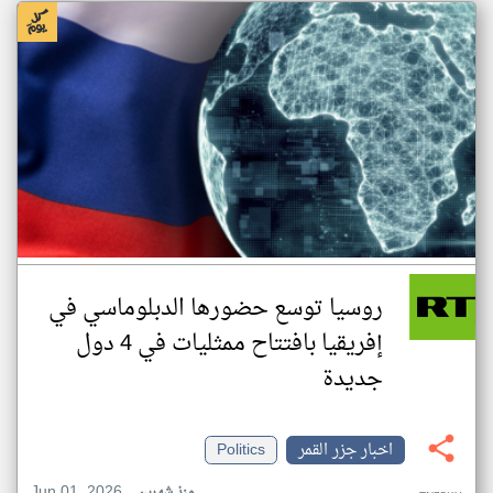
روسيا توسع حضورها الدبلوماسي في
إفريقيا بافتتاح ممثليات في 4 دول
جديدة
اخبار جزر القمر
Politics
Jun 01, 2026