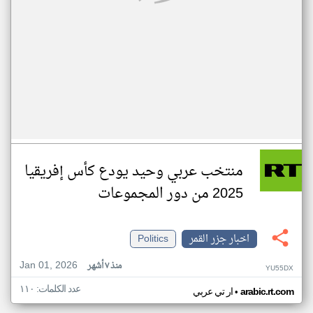
منتخب عربي وحيد يودع كأس إفريقيا
2025 من دور المجموعات
اخبار جزر القمر
Politics
Jan 01, 2026
منذ ٧ أشهر
YU55DX
عدد الكلمات: ١١٠
•
arabic.rt.com
ار تي عربي