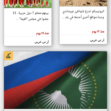
اليونيسكو تدرج شواطئ نورماندي
بينهم ممثلو 7 دول عربية.. 13
klyoum.com
وعدة مواقع أخرى أحدها في بلد ...
تغيير الدولة
عضوا في مجلس "الفيفا" ...
تعبر
مصادر الأخبار من جزر القمر
المقالات
الموجوده
اخبار جزر القمر على مدار الساعة
منذ ١٣ يوم
هنا عن
منذ ٢٨ يوم
وجهة
نظر
أهم اخبار جزر القمر العاجلة والمباشرة
ار تي عربي
كاتبيها.
ار تي عربي