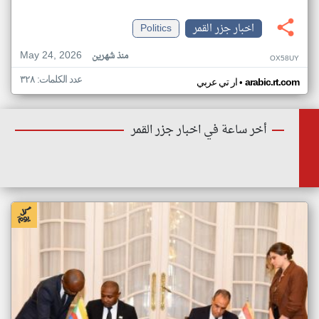
اخبار جزر القمر
Politics
May 24, 2026
منذ شهرين
OX58UY
عدد الكلمات: ٣٢٨
•
arabic.rt.com
ار تي عربي
أخر ساعة في اخبار جزر القمر