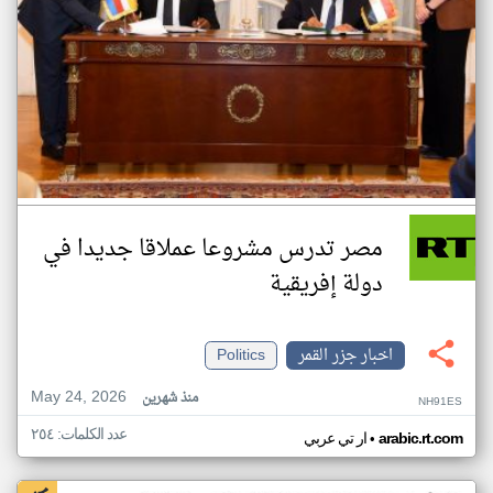
مصر تدرس مشروعا عملاقا جديدا في
دولة إفريقية
اخبار جزر القمر
Politics
May 24, 2026
منذ شهرين
NH91ES
عدد الكلمات: ٢٥٤
•
arabic.rt.com
ار تي عربي