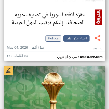
قفزة لافتة لسوريا في تصنيف حرية
الصحافة.. إليكم ترتيب الدول العربية
اخبار جزر القمر
Politics
May 04, 2026
منذ ٣ أشهر
VF17PD
عدد الكلمات: ٢٣١
•
arabic.cnn.com
سي ان ان عربي