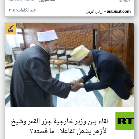
منذ شهرين
TN75KY
عدد الكلمات: ٢١٥
•
arabic.rt.com
ار تي عربي
لقاء بين وزير خارجية جزر القمر وشيخ
الأزهر يشعل تفاعلا.. ما قصته؟