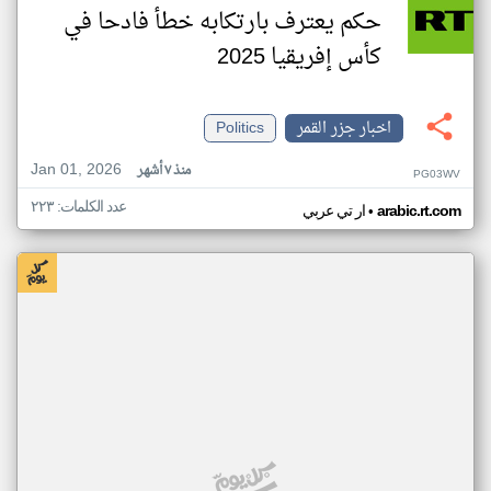
حكم يعترف بارتكابه خطأ فادحا في
كأس إفريقيا 2025
اخبار جزر القمر
Politics
Jan 01, 2026
منذ ٧ أشهر
PG03WV
عدد الكلمات: ٢٢٣
•
arabic.rt.com
ار تي عربي