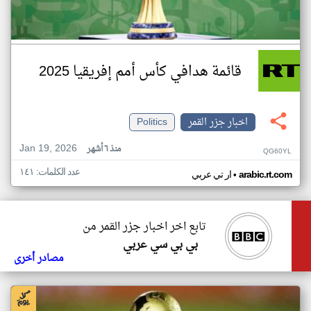
قائمة هدافي كأس أمم إفريقيا 2025
اخبار جزر القمر
Politics
Jan 19, 2026
منذ ٦ أشهر
QG60YL
عدد الكلمات: ١٤١
•
arabic.rt.com
ار تي عربي
تابع اخر اخبار جزر القمر من
بي بي سي عربي
مصادر أخرى