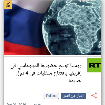
روسيا توسع حضورها الدبلوماسي في
إفريقيا بافتتاح ممثليات في 4 دول
جديدة
اخبار جزر القمر
Politics
Jun 01, 2026