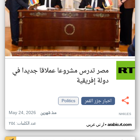
مصر تدرس مشروعا عملاقا جديدا في
دولة إفريقية
اخبار جزر القمر
Politics
May 24, 2026
منذ شهرين
NH91ES
عدد الكلمات: ٢٥٤
•
arabic.rt.com
ار تي عربي