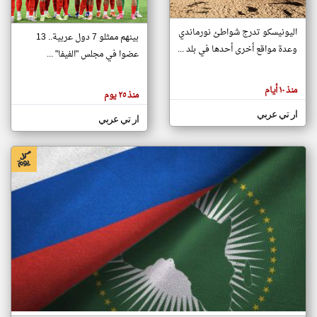
اليونيسكو تدرج شواطئ نورماندي
بينهم ممثلو 7 دول عربية.. 13
klyoum.com
وعدة مواقع أخرى أحدها في بلد ...
تغيير الدولة
عضوا في مجلس "الفيفا" ...
تعبر
مصادر الأخبار من جزر القمر
المقالات
الموجوده
اخبار جزر القمر على مدار الساعة
منذ ١٠ أيام
هنا عن
منذ ٢٥ يوم
وجهة
نظر
أهم اخبار جزر القمر العاجلة والمباشرة
ار تي عربي
كاتبيها.
ار تي عربي