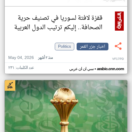
قفزة لافتة لسوريا في تصنيف حرية
الصحافة.. إليكم ترتيب الدول العربية
اخبار جزر القمر
Politics
May 04, 2026
منذ ٣ أشهر
VF17PD
عدد الكلمات: ٢٣١
•
arabic.cnn.com
سي ان ان عربي