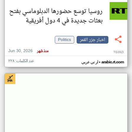
روسيا توسع حضورها الدبلوماسي بفتح
بعثات جديدة في 4 دول أفريقية
اخبار جزر القمر
Politics
Jun 30, 2026
منذ شهر
TG39ZI
عدد الكلمات: ٢٢٨
•
arabic.rt.com
ار تي عربي