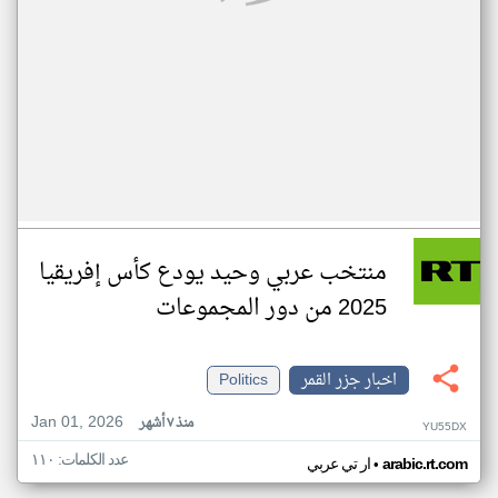
منتخب عربي وحيد يودع كأس إفريقيا
2025 من دور المجموعات
اخبار جزر القمر
Politics
Jan 01, 2026
منذ ٧ أشهر
YU55DX
عدد الكلمات: ١١٠
•
arabic.rt.com
ار تي عربي