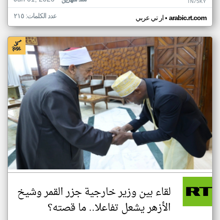
منذ شهرين
TN75KY
عدد الكلمات: ٢١٥
•
arabic.rt.com
ار تي عربي
لقاء بين وزير خارجية جزر القمر وشيخ
الأزهر يشعل تفاعلا.. ما قصته؟