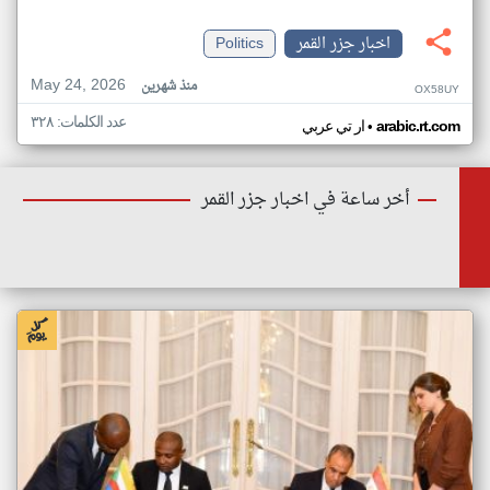
اخبار جزر القمر
Politics
May 24, 2026
منذ شهرين
OX58UY
عدد الكلمات: ٣٢٨
•
arabic.rt.com
ار تي عربي
أخر ساعة في اخبار جزر القمر