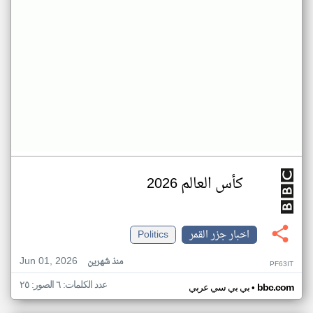
كأس العالم 2026
اخبار جزر القمر
Politics
Jun 01, 2026
منذ شهرين
PF63IT
عدد الكلمات: ٦ الصور: ٢٥
•
bbc.com
بي بي سي عربي