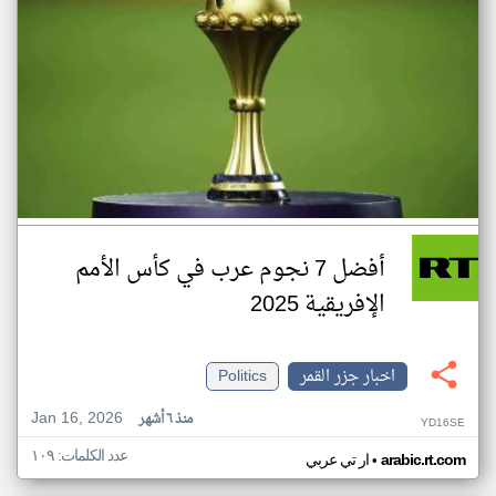
أفضل 7 نجوم عرب في كأس الأمم
الإفريقية 2025
اخبار جزر القمر
Politics
Jan 16, 2026
منذ ٦ أشهر
YD16SE
عدد الكلمات: ١٠٩
•
arabic.rt.com
ار تي عربي