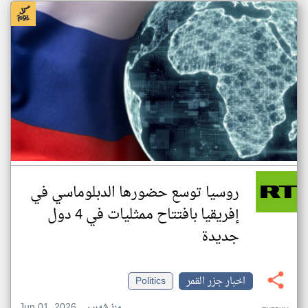
روسيا توسع حضورها الدبلوماسي في
إفريقيا بافتتاح ممثليات في 4 دول
جديدة
اخبار جزر القمر
Politics
Jun 01, 2026