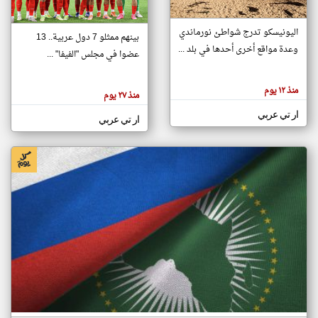
اليونيسكو تدرج شواطئ نورماندي
بينهم ممثلو 7 دول عربية.. 13
klyoum.com
وعدة مواقع أخرى أحدها في بلد ...
تغيير الدولة
عضوا في مجلس "الفيفا" ...
تعبر
مصادر الأخبار من جزر القمر
المقالات
الموجوده
اخبار جزر القمر على مدار الساعة
منذ ١٢ يوم
هنا عن
منذ ٢٧ يوم
وجهة
نظر
أهم اخبار جزر القمر العاجلة والمباشرة
ار تي عربي
كاتبيها.
ار تي عربي