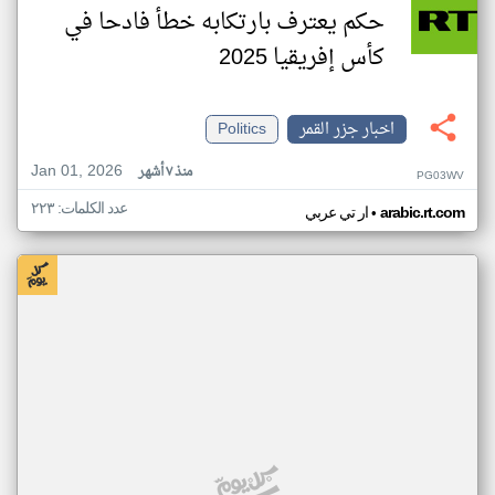
حكم يعترف بارتكابه خطأ فادحا في
كأس إفريقيا 2025
اخبار جزر القمر
Politics
Jan 01, 2026
منذ ٧ أشهر
PG03WV
عدد الكلمات: ٢٢٣
•
arabic.rt.com
ار تي عربي