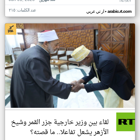
منذ شهرين
TN75KY
عدد الكلمات: ٢١٥
•
arabic.rt.com
ار تي عربي
لقاء بين وزير خارجية جزر القمر وشيخ
الأزهر يشعل تفاعلا.. ما قصته؟