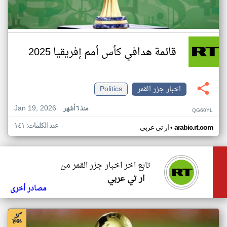
قائمة هدافي كأس أمم إفريقيا 2025
اخبار جزر القمر
Politics
Jan 19, 2026
منذ ٦ أشهر
QG60YL
عدد الكلمات: ١٤١
•
arabic.rt.com
ار تي عربي
تابع اخر اخبار جزر القمر من
ار تي عربي
مصادر أخرى