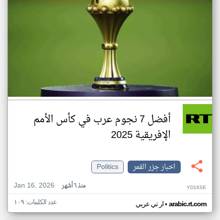
أفضل 7 نجوم عرب في كأس الأمم
الإفريقية 2025
اخبار جزر القمر
Politics
Jan 16, 2026
منذ ٦ أشهر
YD16SE
عدد الكلمات: ١٠٩
•
arabic.rt.com
ار تي عربي