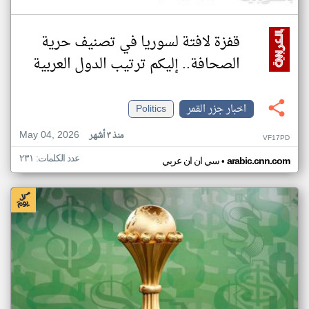
قفزة لافتة لسوريا في تصنيف حرية
الصحافة.. إليكم ترتيب الدول العربية
اخبار جزر القمر
Politics
May 04, 2026
منذ ٣ أشهر
VF17PD
عدد الكلمات: ٢٣١
•
arabic.cnn.com
سي ان ان عربي