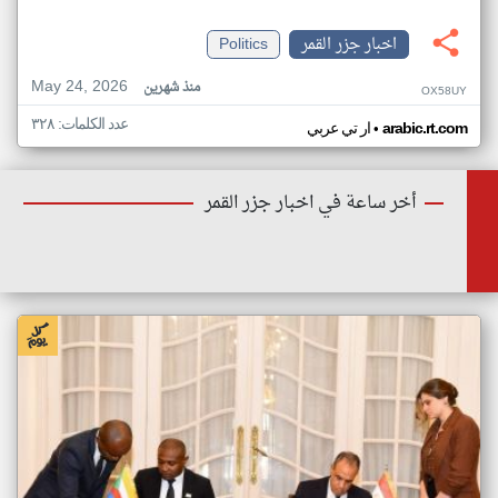
اخبار جزر القمر
Politics
May 24, 2026
منذ شهرين
OX58UY
عدد الكلمات: ٣٢٨
•
arabic.rt.com
ار تي عربي
أخر ساعة في اخبار جزر القمر