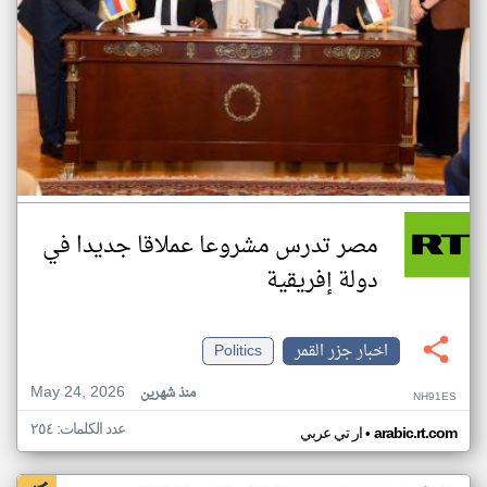
مصر تدرس مشروعا عملاقا جديدا في
دولة إفريقية
اخبار جزر القمر
Politics
May 24, 2026
منذ شهرين
NH91ES
عدد الكلمات: ٢٥٤
•
arabic.rt.com
ار تي عربي