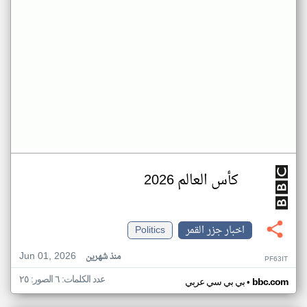
كأس العالم 2026
اخبار جزر القمر
Politics
Jun 01, 2026
منذ شهرين
PF63IT
عدد الكلمات: ٦ الصور: ٢٥
•
bbc.com
بي بي سي عربي