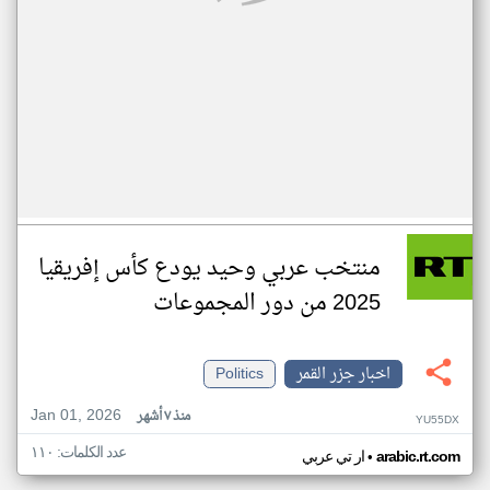
منتخب عربي وحيد يودع كأس إفريقيا
2025 من دور المجموعات
اخبار جزر القمر
Politics
Jan 01, 2026
منذ ٧ أشهر
YU55DX
عدد الكلمات: ١١٠
•
arabic.rt.com
ار تي عربي