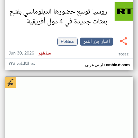
روسيا توسع حضورها الدبلوماسي بفتح
بعثات جديدة في 4 دول أفريقية
اخبار جزر القمر
Politics
Jun 30, 2026
منذ شهر
TG39ZI
عدد الكلمات: ٢٢٨
•
arabic.rt.com
ار تي عربي