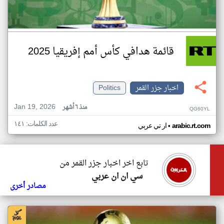
قائمة هدافي كأس أمم إفريقيا 2025
اخبار جزر القمر
Politics
Jan 19, 2026
منذ ٦ أشهر
QG60YL
عدد الكلمات: ١٤١
•
arabic.rt.com
ار تي عربي
تابع اخر اخبار جزر القمر من
سي ان ان عربي
مصادر أخرى