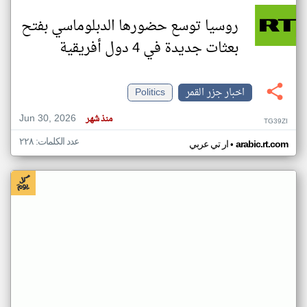
روسيا توسع حضورها الدبلوماسي بفتح
بعثات جديدة في 4 دول أفريقية
اخبار جزر القمر
Politics
Jun 30, 2026
منذ شهر
TG39ZI
عدد الكلمات: ٢٢٨
•
arabic.rt.com
ار تي عربي