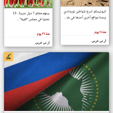
اليونيسكو تدرج شواطئ نورماندي
بينهم ممثلو 7 دول عربية.. 13
klyoum.com
وعدة مواقع أخرى أحدها في بلد ...
تغيير الدولة
عضوا في مجلس "الفيفا" ...
تعبر
مصادر الأخبار من جزر القمر
المقالات
الموجوده
اخبار جزر القمر على مدار الساعة
منذ ١١ يوم
هنا عن
منذ ٢٦ يوم
وجهة
نظر
أهم اخبار جزر القمر العاجلة والمباشرة
ار تي عربي
كاتبيها.
ار تي عربي