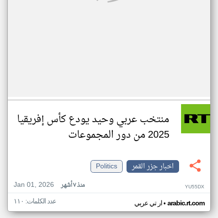
منتخب عربي وحيد يودع كأس إفريقيا
2025 من دور المجموعات
اخبار جزر القمر
Politics
Jan 01, 2026
منذ ٧ أشهر
YU55DX
عدد الكلمات: ١١٠
•
arabic.rt.com
ار تي عربي