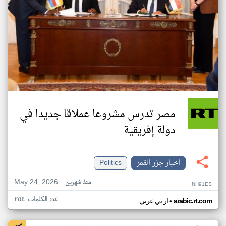
مصر تدرس مشروعا عملاقا جديدا في
دولة إفريقية
اخبار جزر القمر
Politics
May 24, 2026
منذ شهرين
NH91ES
عدد الكلمات: ٢٥٤
•
arabic.rt.com
ار تي عربي