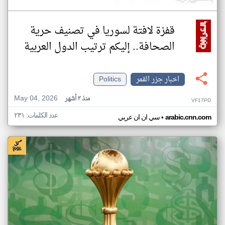
قفزة لافتة لسوريا في تصنيف حرية
الصحافة.. إليكم ترتيب الدول العربية
اخبار جزر القمر
Politics
May 04, 2026
منذ ٣ أشهر
VF17PD
عدد الكلمات: ٢٣١
•
arabic.cnn.com
سي ان ان عربي