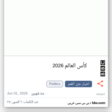
كأس العالم 2026
اخبار جزر القمر
Politics
Jun 01, 2026
منذ شهرين
PF63IT
عدد الكلمات: ٦ الصور: ٢٥
•
bbc.com
بي بي سي عربي