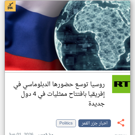
روسيا توسع حضورها الدبلوماسي في
إفريقيا بافتتاح ممثليات في 4 دول
جديدة
اخبار جزر القمر
Politics
Jun 01, 2026