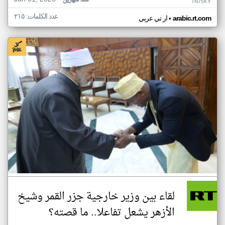
منذ شهرين
TN75KY
عدد الكلمات: ٢١٥
•
arabic.rt.com
ار تي عربي
لقاء بين وزير خارجية جزر القمر وشيخ
الأزهر يشعل تفاعلا.. ما قصته؟