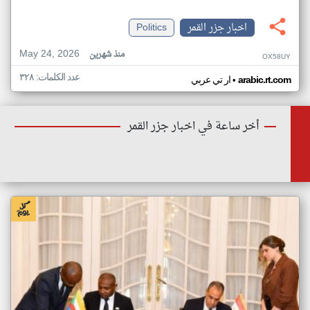
اخبار جزر القمر
Politics
May 24, 2026
منذ شهرين
OX58UY
عدد الكلمات: ٣٢٨
•
arabic.rt.com
ار تي عربي
أخر ساعة في اخبار جزر القمر