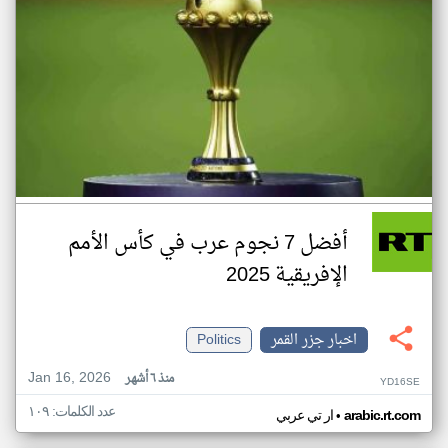
أفضل 7 نجوم عرب في كأس الأمم
الإفريقية 2025
اخبار جزر القمر
Politics
Jan 16, 2026
منذ ٦ أشهر
YD16SE
عدد الكلمات: ١٠٩
•
arabic.rt.com
ار تي عربي