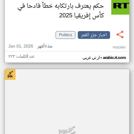
حكم يعترف بارتكابه خطأ فادحا في
كأس إفريقيا 2025
اخبار جزر القمر
Politics
Jan 01, 2026
منذ ٧ أشهر
PG03WV
عدد الكلمات: ٢٢٣
•
arabic.rt.com
ار تي عربي