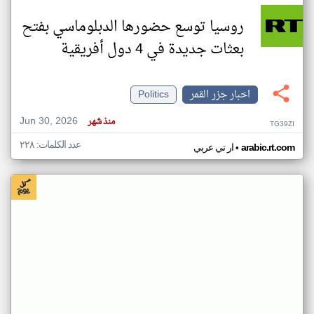
روسيا توسع حضورها الدبلوماسي بفتح
بعثات جديدة في 4 دول أفريقية
اخبار جزر القمر
Politics
Jun 30, 2026
منذ شهر
TG39ZI
عدد الكلمات: ٢٢٨
•
arabic.rt.com
ار تي عربي