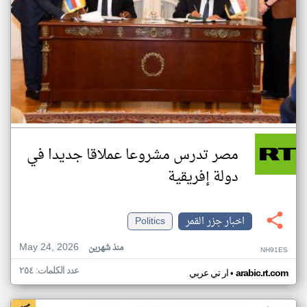
مصر تدرس مشروعا عملاقا جديدا في
دولة إفريقية
اخبار جزر القمر
Politics
May 24, 2026
منذ شهرين
NH91ES
عدد الكلمات: ٢٥٤
•
arabic.rt.com
ار تي عربي