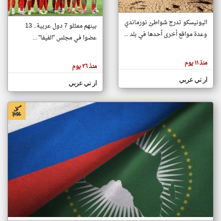
اليونيسكو تدرج شواطئ نورماندي
بينهم ممثلو 7 دول عربية.. 13
klyoum.com
وعدة مواقع أخرى أحدها في بلد ...
تغيير الدولة
عضوا في مجلس "الفيفا" ...
تعبر
مصادر الأخبار من جزر القمر
المقالات
الموجوده
اخبار جزر القمر على مدار الساعة
منذ ١١ يوم
هنا عن
منذ ٢٦ يوم
وجهة
نظر
أهم اخبار جزر القمر العاجلة والمباشرة
ار تي عربي
كاتبيها.
ار تي عربي