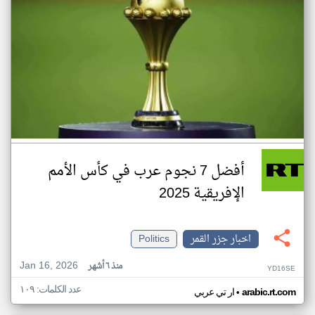
أفضل 7 نجوم عرب في كأس الأمم
الإفريقية 2025
اخبار جزر القمر
Politics
Jan 16, 2026
منذ ٦ أشهر
YD16SE
عدد الكلمات: ١٠٩
•
arabic.rt.com
ار تي عربي