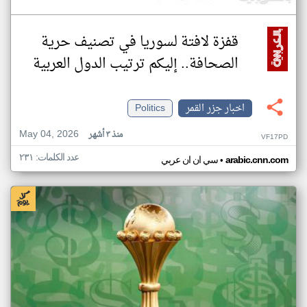
قفزة لافتة لسوريا في تصنيف حرية
الصحافة.. إليكم ترتيب الدول العربية
اخبار جزر القمر
Politics
May 04, 2026
منذ ٣ أشهر
VF17PD
عدد الكلمات: ٢٣١
•
arabic.cnn.com
سي ان ان عربي