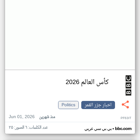
كأس العالم 2026
اخبار جزر القمر
Politics
Jun 01, 2026
منذ شهرين
PF63IT
عدد الكلمات: ٦ الصور: ٢٥
•
bbc.com
بي بي سي عربي