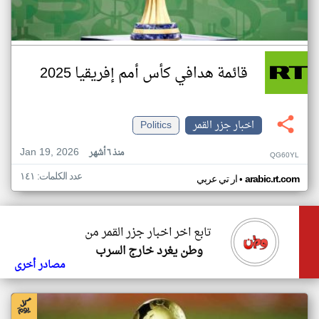
قائمة هدافي كأس أمم إفريقيا 2025
اخبار جزر القمر
Politics
Jan 19, 2026
منذ ٦ أشهر
QG60YL
عدد الكلمات: ١٤١
•
arabic.rt.com
ار تي عربي
تابع اخر اخبار جزر القمر من
وطن يغرد خارج السرب
مصادر أخرى