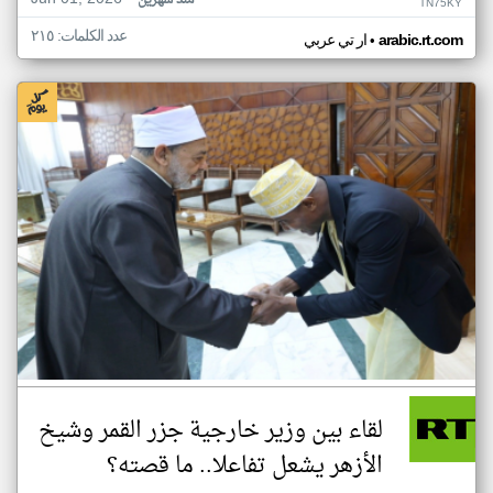
منذ شهرين
TN75KY
عدد الكلمات: ٢١٥
•
arabic.rt.com
ار تي عربي
لقاء بين وزير خارجية جزر القمر وشيخ
الأزهر يشعل تفاعلا.. ما قصته؟