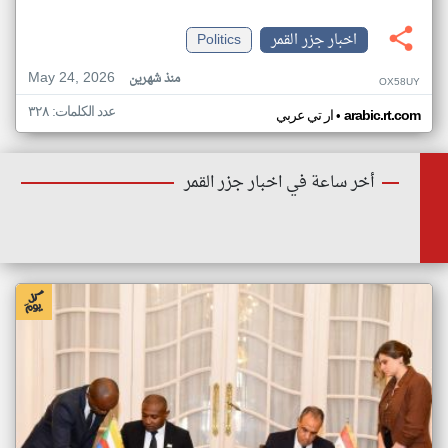
اخبار جزر القمر
Politics
May 24, 2026
منذ شهرين
OX58UY
عدد الكلمات: ٣٢٨
•
arabic.rt.com
ار تي عربي
أخر ساعة في اخبار جزر القمر