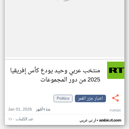
منتخب عربي وحيد يودع كأس إفريقيا
2025 من دور المجموعات
اخبار جزر القمر
Politics
Jan 01, 2026
منذ ٧ أشهر
YU55DX
عدد الكلمات: ١١٠
•
arabic.rt.com
ار تي عربي