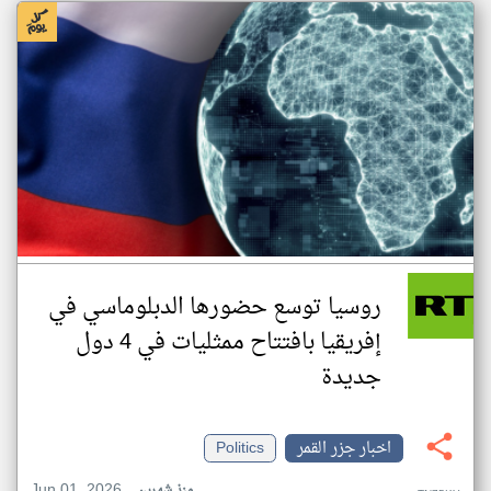
روسيا توسع حضورها الدبلوماسي في
إفريقيا بافتتاح ممثليات في 4 دول
جديدة
اخبار جزر القمر
Politics
Jun 01, 2026