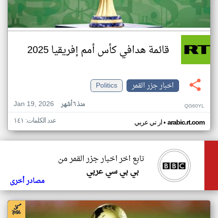
قائمة هدافي كأس أمم إفريقيا 2025
اخبار جزر القمر
Politics
Jan 19, 2026
منذ ٦ أشهر
QG60YL
عدد الكلمات: ١٤١
•
arabic.rt.com
ار تي عربي
تابع اخر اخبار جزر القمر من
بي بي سي عربي
مصادر أخرى