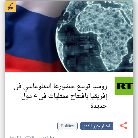
روسيا توسع حضورها الدبلوماسي في
إفريقيا بافتتاح ممثليات في 4 دول
جديدة
اخبار جزر القمر
Politics
Jun 01, 2026