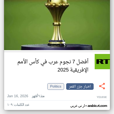
أفضل 7 نجوم عرب في كأس الأمم
الإفريقية 2025
اخبار جزر القمر
Politics
Jan 16, 2026
منذ ٦ أشهر
YD16SE
عدد الكلمات: ١٠٩
•
arabic.rt.com
ار تي عربي