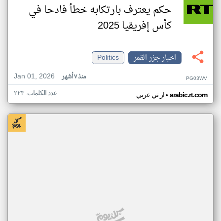
حكم يعترف بارتكابه خطأ فادحا في
كأس إفريقيا 2025
اخبار جزر القمر
Politics
Jan 01, 2026
منذ ٧ أشهر
PG03WV
عدد الكلمات: ٢٢٣
•
arabic.rt.com
ار تي عربي