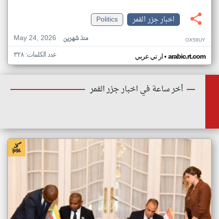
اخبار جزر القمر
Politics
May 24, 2026
منذ شهرين
OX58UY
عدد الكلمات: ٣٢٨
•
arabic.rt.com
ار تي عربي
أخر ساعة في اخبار جزر القمر