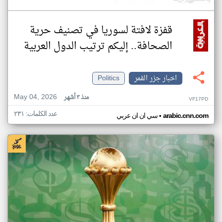
قفزة لافتة لسوريا في تصنيف حرية
الصحافة.. إليكم ترتيب الدول العربية
اخبار جزر القمر
Politics
May 04, 2026
منذ ٣ أشهر
VF17PD
عدد الكلمات: ٢٣١
•
arabic.cnn.com
سي ان ان عربي