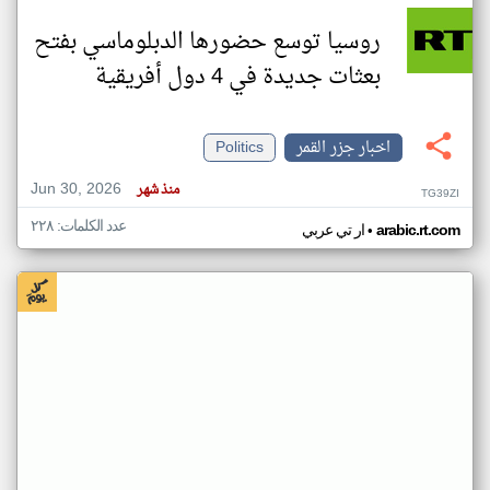
روسيا توسع حضورها الدبلوماسي بفتح
بعثات جديدة في 4 دول أفريقية
اخبار جزر القمر
Politics
Jun 30, 2026
منذ شهر
TG39ZI
عدد الكلمات: ٢٢٨
•
arabic.rt.com
ار تي عربي