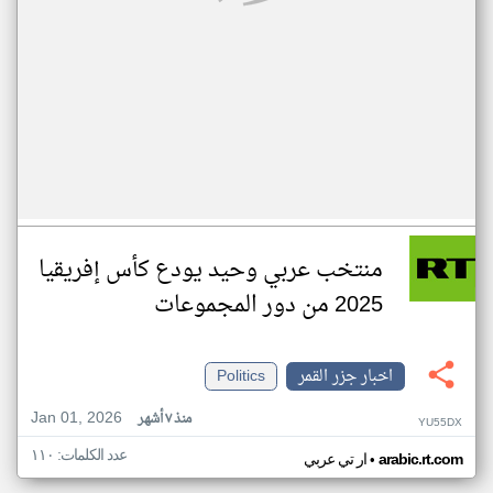
منتخب عربي وحيد يودع كأس إفريقيا
2025 من دور المجموعات
اخبار جزر القمر
Politics
Jan 01, 2026
منذ ٧ أشهر
YU55DX
عدد الكلمات: ١١٠
•
arabic.rt.com
ار تي عربي