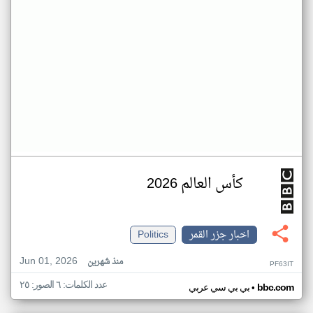
كأس العالم 2026
اخبار جزر القمر
Politics
Jun 01, 2026
منذ شهرين
PF63IT
عدد الكلمات: ٦ الصور: ٢٥
•
bbc.com
بي بي سي عربي