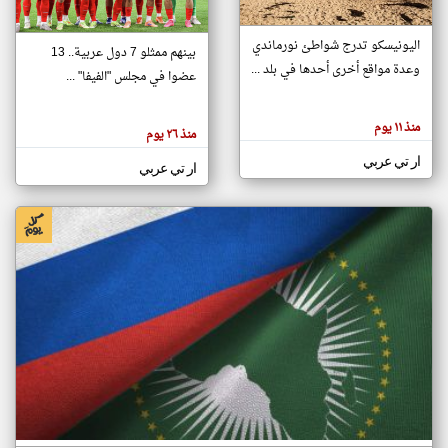
اليونيسكو تدرج شواطئ نورماندي
بينهم ممثلو 7 دول عربية.. 13
klyoum.com
وعدة مواقع أخرى أحدها في بلد ...
تغيير الدولة
عضوا في مجلس "الفيفا" ...
تعبر
مصادر الأخبار من جزر القمر
المقالات
الموجوده
اخبار جزر القمر على مدار الساعة
منذ ١١ يوم
هنا عن
منذ ٢٦ يوم
وجهة
نظر
أهم اخبار جزر القمر العاجلة والمباشرة
ار تي عربي
كاتبيها.
ار تي عربي