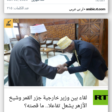
منذ شهرين
TN75KY
عدد الكلمات: ٢١٥
•
arabic.rt.com
ار تي عربي
لقاء بين وزير خارجية جزر القمر وشيخ
الأزهر يشعل تفاعلا.. ما قصته؟