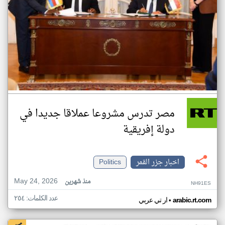
مصر تدرس مشروعا عملاقا جديدا في
دولة إفريقية
اخبار جزر القمر
Politics
May 24, 2026
منذ شهرين
NH91ES
عدد الكلمات: ٢٥٤
•
arabic.rt.com
ار تي عربي