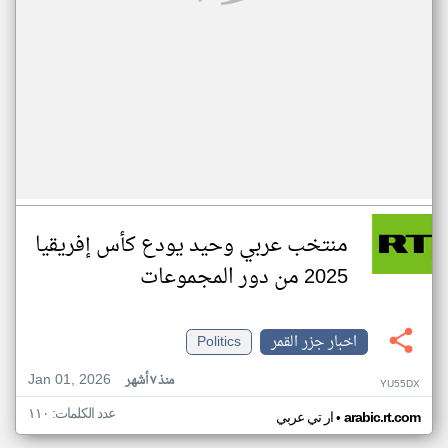
منتخب عربي وحيد يودع كأس إفريقيا
2025 من دور المجموعات
اخبار جزر القمر
Politics
Jan 01, 2026
منذ ٧ أشهر
YU55DX
عدد الكلمات: ١١٠
•
arabic.rt.com
ار تي عربي