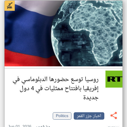
روسيا توسع حضورها الدبلوماسي في
إفريقيا بافتتاح ممثليات في 4 دول
جديدة
اخبار جزر القمر
Politics
Jun 01, 2026