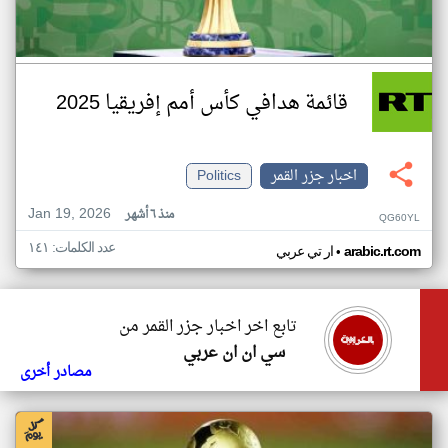
قائمة هدافي كأس أمم إفريقيا 2025
اخبار جزر القمر
Politics
Jan 19, 2026
منذ ٦ أشهر
QG60YL
عدد الكلمات: ١٤١
•
arabic.rt.com
ار تي عربي
تابع اخر اخبار جزر القمر من
سي ان ان عربي
مصادر أخرى