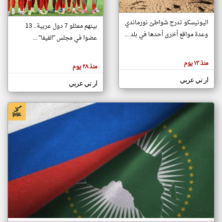
اليونيسكو تدرج شواطئ نورماندي
بينهم ممثلو 7 دول عربية.. 13
klyoum.com
وعدة مواقع أخرى أحدها في بلد ...
تغيير الدولة
عضوا في مجلس "الفيفا" ...
تعبر
مصادر الأخبار من جزر القمر
المقالات
الموجوده
اخبار جزر القمر على مدار الساعة
منذ ١٣ يوم
هنا عن
منذ ٢٨ يوم
وجهة
نظر
أهم اخبار جزر القمر العاجلة والمباشرة
ار تي عربي
كاتبيها.
ار تي عربي