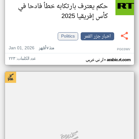
حكم يعترف بارتكابه خطأ فادحا في
كأس إفريقيا 2025
اخبار جزر القمر
Politics
Jan 01, 2026
منذ ٧ أشهر
PG03WV
عدد الكلمات: ٢٢٣
•
arabic.rt.com
ار تي عربي