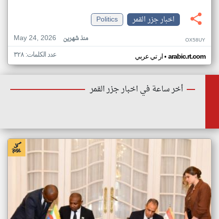
اخبار جزر القمر
Politics
May 24, 2026
منذ شهرين
OX58UY
عدد الكلمات: ٣٢٨
•
arabic.rt.com
ار تي عربي
أخر ساعة في اخبار جزر القمر