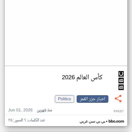
كأس العالم 2026
اخبار جزر القمر
Politics
Jun 01, 2026
منذ شهرين
PF63IT
عدد الكلمات: ٦ الصور: ٢٥
•
bbc.com
بي بي سي عربي