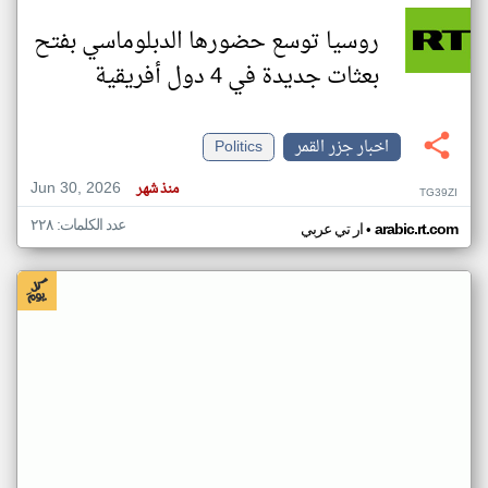
روسيا توسع حضورها الدبلوماسي بفتح
بعثات جديدة في 4 دول أفريقية
اخبار جزر القمر
Politics
Jun 30, 2026
منذ شهر
TG39ZI
عدد الكلمات: ٢٢٨
•
arabic.rt.com
ار تي عربي