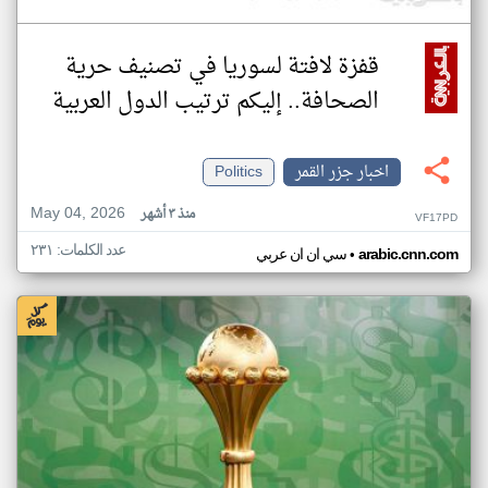
قفزة لافتة لسوريا في تصنيف حرية
الصحافة.. إليكم ترتيب الدول العربية
اخبار جزر القمر
Politics
May 04, 2026
منذ ٣ أشهر
VF17PD
عدد الكلمات: ٢٣١
•
arabic.cnn.com
سي ان ان عربي