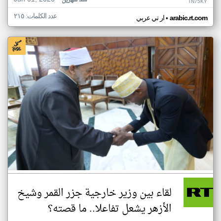
منذ شهرين
TN75KY
عدد الكلمات: ٢١٥
•
arabic.rt.com
ار تي عربي
لقاء بين وزير خارجية جزر القمر وشيخ
الأزهر يشعل تفاعلا.. ما قصته؟