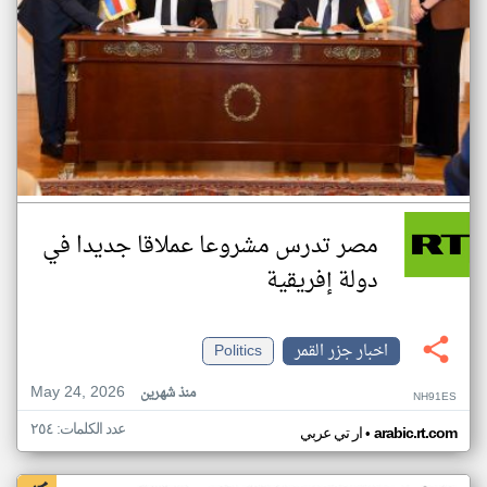
مصر تدرس مشروعا عملاقا جديدا في
دولة إفريقية
اخبار جزر القمر
Politics
May 24, 2026
منذ شهرين
NH91ES
عدد الكلمات: ٢٥٤
•
arabic.rt.com
ار تي عربي