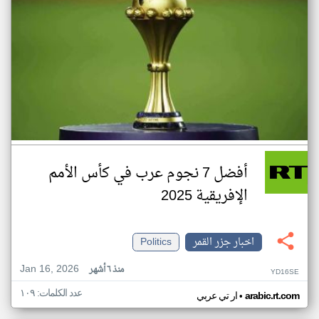
أفضل 7 نجوم عرب في كأس الأمم
الإفريقية 2025
اخبار جزر القمر
Politics
Jan 16, 2026
منذ ٦ أشهر
YD16SE
عدد الكلمات: ١٠٩
•
arabic.rt.com
ار تي عربي