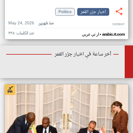
اخبار جزر القمر
Politics
May 24, 2026
منذ شهرين
OX58UY
عدد الكلمات: ٣٢٨
•
arabic.rt.com
ار تي عربي
أخر ساعة في اخبار جزر القمر