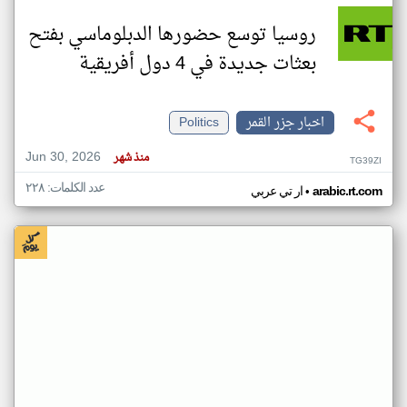
روسيا توسع حضورها الدبلوماسي بفتح
بعثات جديدة في 4 دول أفريقية
اخبار جزر القمر
Politics
Jun 30, 2026
منذ شهر
TG39ZI
عدد الكلمات: ٢٢٨
•
arabic.rt.com
ار تي عربي