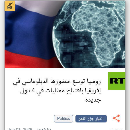
روسيا توسع حضورها الدبلوماسي في
إفريقيا بافتتاح ممثليات في 4 دول
جديدة
اخبار جزر القمر
Politics
Jun 01, 2026