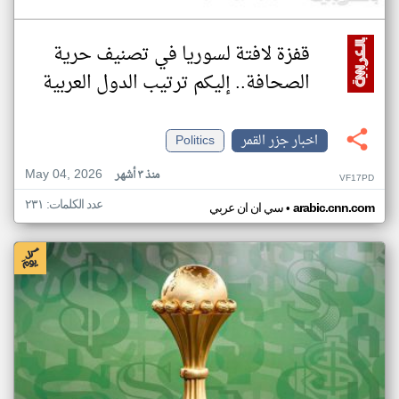
قفزة لافتة لسوريا في تصنيف حرية
الصحافة.. إليكم ترتيب الدول العربية
اخبار جزر القمر
Politics
May 04, 2026
منذ ٣ أشهر
VF17PD
عدد الكلمات: ٢٣١
•
arabic.cnn.com
سي ان ان عربي