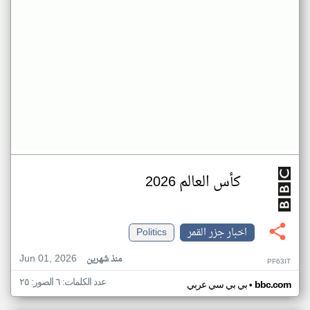
كأس العالم 2026
اخبار جزر القمر
Politics
Jun 01, 2026
منذ شهرين
PF63IT
عدد الكلمات: ٦ الصور: ٢٥
•
bbc.com
بي بي سي عربي