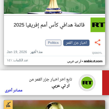
قائمة هدافي كأس أمم إفريقيا 2025
اخبار جزر القمر
Politics
Jan 19, 2026
منذ ٦ أشهر
QG60YL
عدد الكلمات: ١٤١
•
arabic.rt.com
ار تي عربي
تابع اخر اخبار جزر القمر من
ار تي عربي
مصادر أخرى