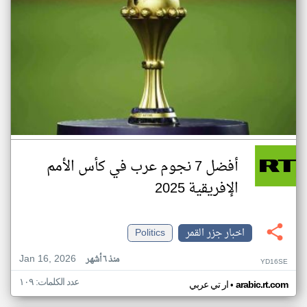
أفضل 7 نجوم عرب في كأس الأمم
الإفريقية 2025
اخبار جزر القمر
Politics
Jan 16, 2026
منذ ٦ أشهر
YD16SE
عدد الكلمات: ١٠٩
•
arabic.rt.com
ار تي عربي