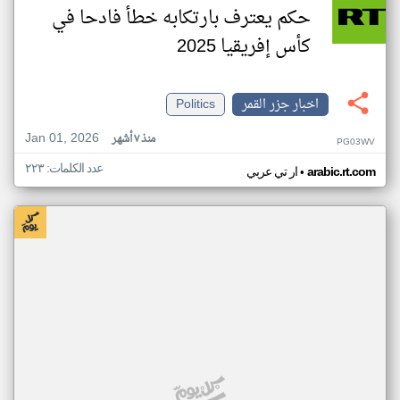
حكم يعترف بارتكابه خطأ فادحا في
كأس إفريقيا 2025
اخبار جزر القمر
Politics
Jan 01, 2026
منذ ٧ أشهر
PG03WV
عدد الكلمات: ٢٢٣
•
arabic.rt.com
ار تي عربي