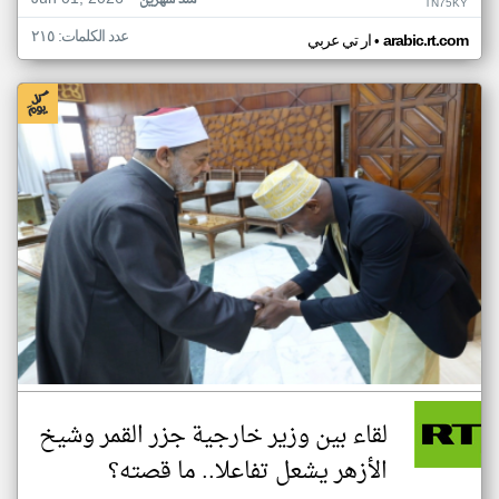
منذ شهرين
TN75KY
عدد الكلمات: ٢١٥
•
arabic.rt.com
ار تي عربي
لقاء بين وزير خارجية جزر القمر وشيخ
الأزهر يشعل تفاعلا.. ما قصته؟