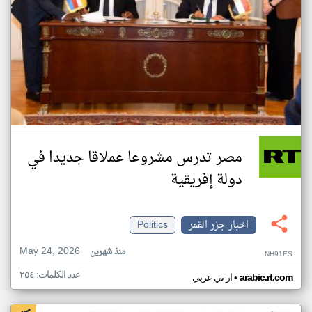
مصر تدرس مشروعا عملاقا جديدا في
دولة إفريقية
اخبار جزر القمر
Politics
May 24, 2026
منذ شهرين
NH91ES
عدد الكلمات: ٢٥٤
•
arabic.rt.com
ار تي عربي