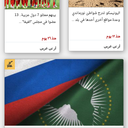
اليونيسكو تدرج شواطئ نورماندي
بينهم ممثلو 7 دول عربية.. 13
klyoum.com
وعدة مواقع أخرى أحدها في بلد ...
تغيير الدولة
عضوا في مجلس "الفيفا" ...
تعبر
مصادر الأخبار من جزر القمر
المقالات
الموجوده
اخبار جزر القمر على مدار الساعة
منذ ١٢ يوم
هنا عن
منذ ٢٦ يوم
وجهة
نظر
أهم اخبار جزر القمر العاجلة والمباشرة
ار تي عربي
كاتبيها.
ار تي عربي