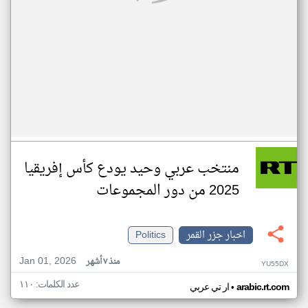
منتخب عربي وحيد يودع كأس إفريقيا
2025 من دور المجموعات
اخبار جزر القمر
Politics
Jan 01, 2026
منذ ٧ أشهر
YU55DX
عدد الكلمات: ١١٠
•
arabic.rt.com
ار تي عربي