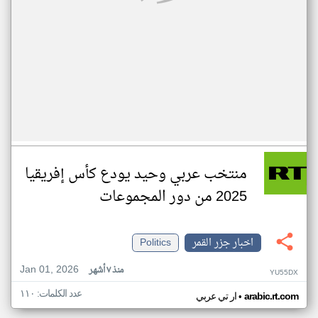
منتخب عربي وحيد يودع كأس إفريقيا
2025 من دور المجموعات
اخبار جزر القمر
Politics
Jan 01, 2026
منذ ٧ أشهر
YU55DX
عدد الكلمات: ١١٠
•
arabic.rt.com
ار تي عربي