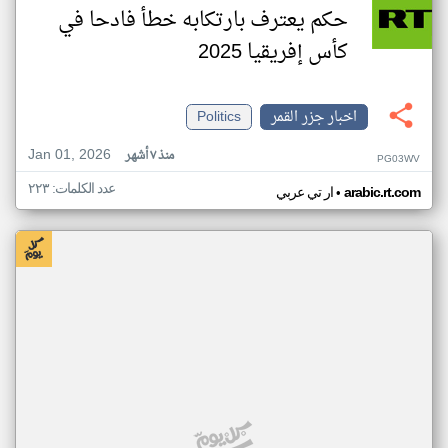
حكم يعترف بارتكابه خطأ فادحا في
كأس إفريقيا 2025
اخبار جزر القمر
Politics
Jan 01, 2026
منذ ٧ أشهر
PG03WV
عدد الكلمات: ٢٢٣
•
arabic.rt.com
ار تي عربي