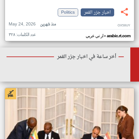
اخبار جزر القمر
Politics
May 24, 2026
منذ شهرين
OX58UY
عدد الكلمات: ٣٢٨
•
arabic.rt.com
ار تي عربي
أخر ساعة في اخبار جزر القمر