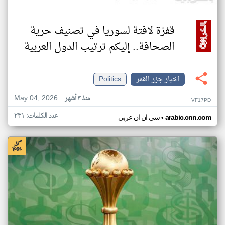
قفزة لافتة لسوريا في تصنيف حرية
الصحافة.. إليكم ترتيب الدول العربية
اخبار جزر القمر
Politics
May 04, 2026
منذ ٣ أشهر
VF17PD
عدد الكلمات: ٢٣١
•
arabic.cnn.com
سي ان ان عربي