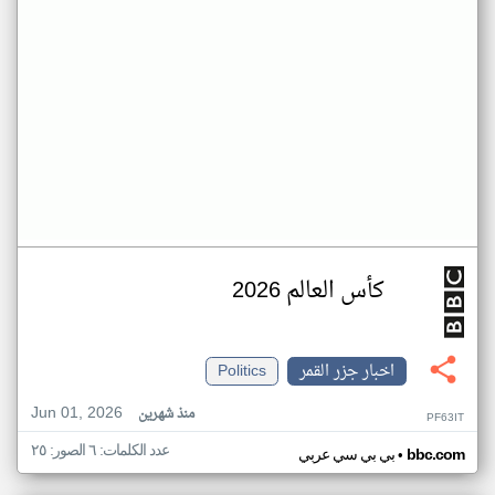
كأس العالم 2026
اخبار جزر القمر
Politics
Jun 01, 2026
منذ شهرين
PF63IT
عدد الكلمات: ٦ الصور: ٢٥
•
bbc.com
بي بي سي عربي