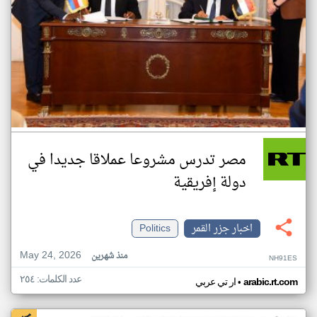
مصر تدرس مشروعا عملاقا جديدا في
دولة إفريقية
اخبار جزر القمر
Politics
May 24, 2026
منذ شهرين
NH91ES
عدد الكلمات: ٢٥٤
•
arabic.rt.com
ار تي عربي