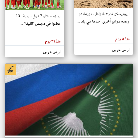
اليونيسكو تدرج شواطئ نورماندي
بينهم ممثلو 7 دول عربية.. 13
klyoum.com
وعدة مواقع أخرى أحدها في بلد ...
تغيير الدولة
عضوا في مجلس "الفيفا" ...
تعبر
مصادر الأخبار من جزر القمر
المقالات
الموجوده
اخبار جزر القمر على مدار الساعة
منذ ١١ يوم
هنا عن
منذ ٢٦ يوم
وجهة
نظر
أهم اخبار جزر القمر العاجلة والمباشرة
ار تي عربي
كاتبيها.
ار تي عربي