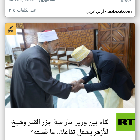
منذ شهرين
TN75KY
عدد الكلمات: ٢١٥
•
arabic.rt.com
ار تي عربي
لقاء بين وزير خارجية جزر القمر وشيخ
الأزهر يشعل تفاعلا.. ما قصته؟