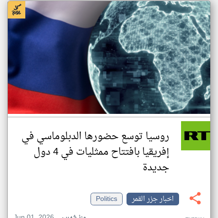
روسيا توسع حضورها الدبلوماسي في
إفريقيا بافتتاح ممثليات في 4 دول
جديدة
اخبار جزر القمر
Politics
Jun 01, 2026