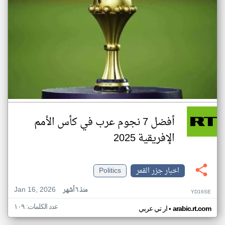
أفضل 7 نجوم عرب في كأس الأمم
الإفريقية 2025
اخبار جزر القمر
Politics
Jan 16, 2026
منذ ٦ أشهر
YD16SE
عدد الكلمات: ١٠٩
•
arabic.rt.com
ار تي عربي