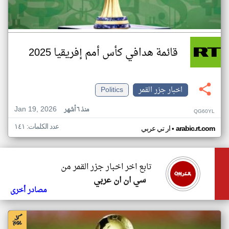
قائمة هدافي كأس أمم إفريقيا 2025
اخبار جزر القمر
Politics
Jan 19, 2026
منذ ٦ أشهر
QG60YL
عدد الكلمات: ١٤١
•
arabic.rt.com
ار تي عربي
تابع اخر اخبار جزر القمر من
سي ان ان عربي
مصادر أخرى