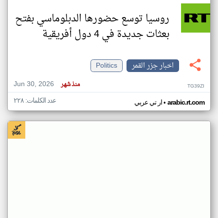
روسيا توسع حضورها الدبلوماسي بفتح
بعثات جديدة في 4 دول أفريقية
اخبار جزر القمر
Politics
Jun 30, 2026
منذ شهر
TG39ZI
عدد الكلمات: ٢٢٨
•
arabic.rt.com
ار تي عربي