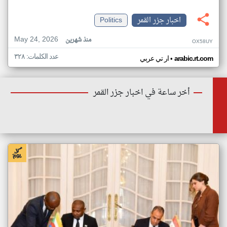
اخبار جزر القمر
Politics
May 24, 2026
منذ شهرين
OX58UY
عدد الكلمات: ٣٢٨
•
arabic.rt.com
ار تي عربي
أخر ساعة في اخبار جزر القمر