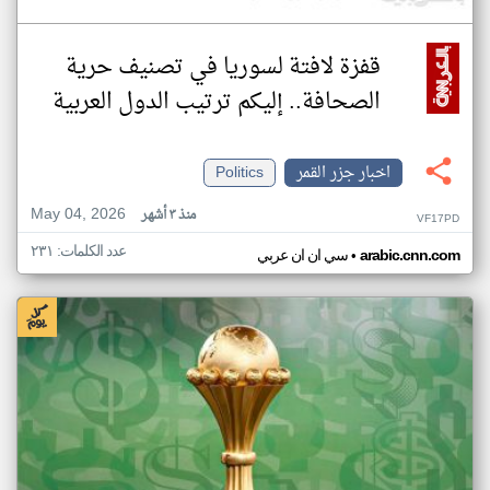
قفزة لافتة لسوريا في تصنيف حرية
الصحافة.. إليكم ترتيب الدول العربية
اخبار جزر القمر
Politics
May 04, 2026
منذ ٣ أشهر
VF17PD
عدد الكلمات: ٢٣١
•
arabic.cnn.com
سي ان ان عربي