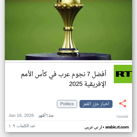
أفضل 7 نجوم عرب في كأس الأمم
الإفريقية 2025
اخبار جزر القمر
Politics
Jan 16, 2026
منذ ٦ أشهر
YD16SE
عدد الكلمات: ١٠٩
•
arabic.rt.com
ار تي عربي