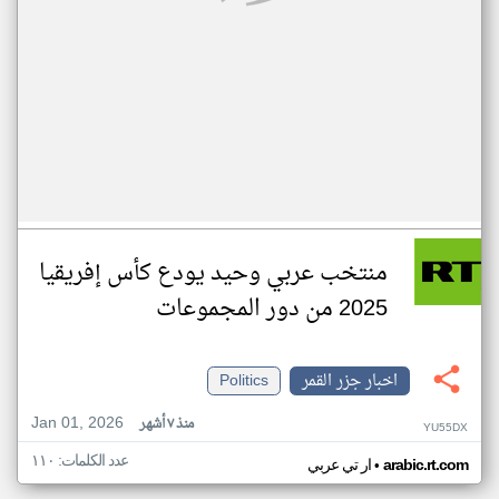
منتخب عربي وحيد يودع كأس إفريقيا
2025 من دور المجموعات
اخبار جزر القمر
Politics
Jan 01, 2026
منذ ٧ أشهر
YU55DX
عدد الكلمات: ١١٠
•
arabic.rt.com
ار تي عربي