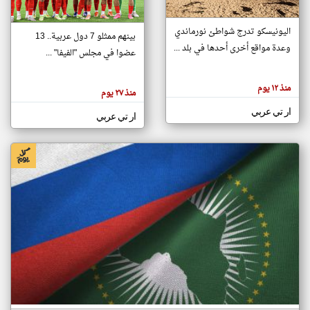
اليونيسكو تدرج شواطئ نورماندي
بينهم ممثلو 7 دول عربية.. 13
klyoum.com
وعدة مواقع أخرى أحدها في بلد ...
تغيير الدولة
عضوا في مجلس "الفيفا" ...
تعبر
مصادر الأخبار من جزر القمر
المقالات
الموجوده
اخبار جزر القمر على مدار الساعة
منذ ١٢ يوم
هنا عن
منذ ٢٧ يوم
وجهة
نظر
أهم اخبار جزر القمر العاجلة والمباشرة
ار تي عربي
كاتبيها.
ار تي عربي