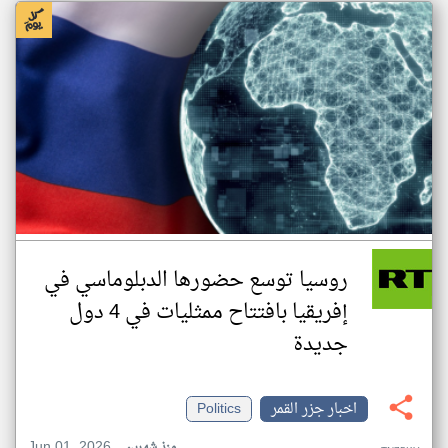
روسيا توسع حضورها الدبلوماسي في
إفريقيا بافتتاح ممثليات في 4 دول
جديدة
اخبار جزر القمر
Politics
Jun 01, 2026