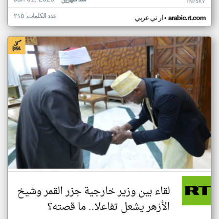
منذ شهرين
TN75KY
عدد الكلمات: ٢١٥
•
arabic.rt.com
ار تي عربي
لقاء بين وزير خارجية جزر القمر وشيخ
الأزهر يشعل تفاعلا.. ما قصته؟