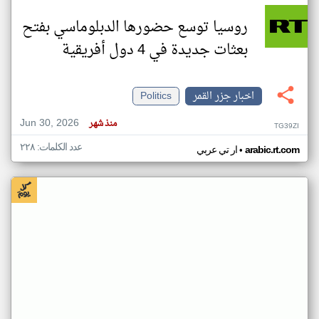
روسيا توسع حضورها الدبلوماسي بفتح
بعثات جديدة في 4 دول أفريقية
اخبار جزر القمر
Politics
Jun 30, 2026
منذ شهر
TG39ZI
عدد الكلمات: ٢٢٨
•
arabic.rt.com
ار تي عربي