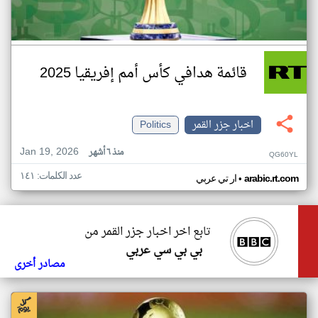
قائمة هدافي كأس أمم إفريقيا 2025
اخبار جزر القمر
Politics
Jan 19, 2026
منذ ٦ أشهر
QG60YL
عدد الكلمات: ١٤١
•
arabic.rt.com
ار تي عربي
تابع اخر اخبار جزر القمر من
بي بي سي عربي
مصادر أخرى