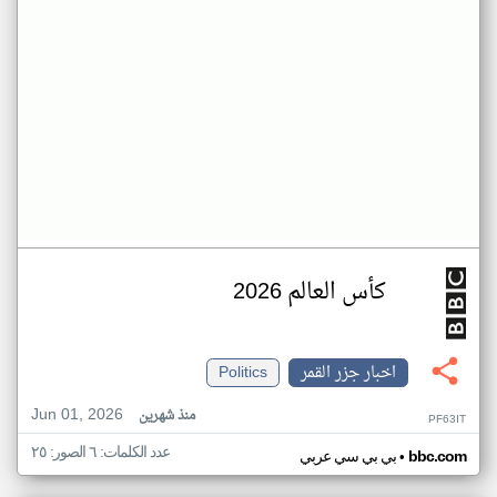
كأس العالم 2026
اخبار جزر القمر
Politics
Jun 01, 2026
منذ شهرين
PF63IT
عدد الكلمات: ٦ الصور: ٢٥
•
bbc.com
بي بي سي عربي