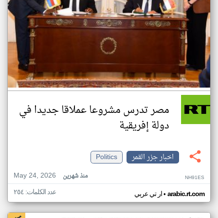
مصر تدرس مشروعا عملاقا جديدا في
دولة إفريقية
اخبار جزر القمر
Politics
May 24, 2026
منذ شهرين
NH91ES
عدد الكلمات: ٢٥٤
•
arabic.rt.com
ار تي عربي