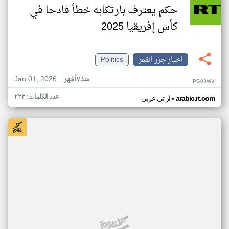
حكم يعترف بارتكابه خطأ فادحا في
كأس إفريقيا 2025
اخبار جزر القمر
Politics
Jan 01, 2026
منذ ٧ أشهر
PG03WV
عدد الكلمات: ٢٢٣
•
arabic.rt.com
ار تي عربي