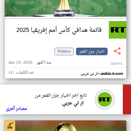
قائمة هدافي كأس أمم إفريقيا 2025
اخبار جزر القمر
Politics
Jan 19, 2026
منذ ٦ أشهر
QG60YL
عدد الكلمات: ١٤١
•
arabic.rt.com
ار تي عربي
تابع اخر اخبار جزر القمر من
ار تي عربي
مصادر أخرى