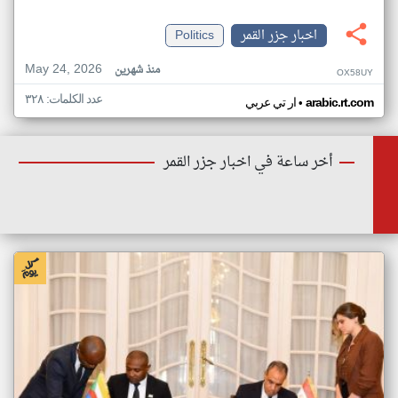
اخبار جزر القمر
Politics
May 24, 2026
منذ شهرين
OX58UY
عدد الكلمات: ٣٢٨
•
arabic.rt.com
ار تي عربي
أخر ساعة في اخبار جزر القمر