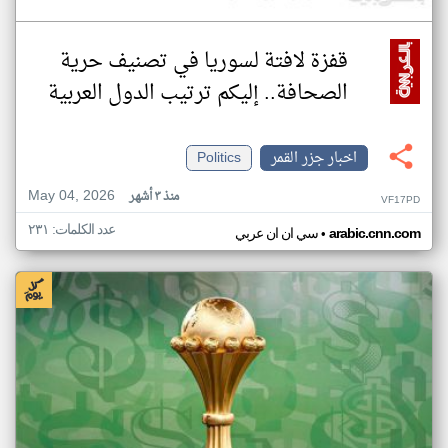
قفزة لافتة لسوريا في تصنيف حرية
الصحافة.. إليكم ترتيب الدول العربية
اخبار جزر القمر
Politics
May 04, 2026
منذ ٣ أشهر
VF17PD
عدد الكلمات: ٢٣١
•
arabic.cnn.com
سي ان ان عربي