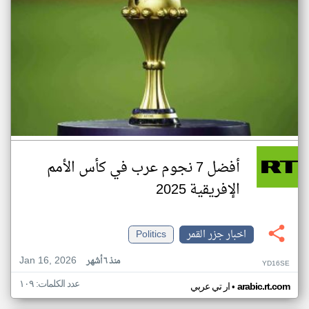
أفضل 7 نجوم عرب في كأس الأمم
الإفريقية 2025
اخبار جزر القمر
Politics
Jan 16, 2026
منذ ٦ أشهر
YD16SE
عدد الكلمات: ١٠٩
•
arabic.rt.com
ار تي عربي