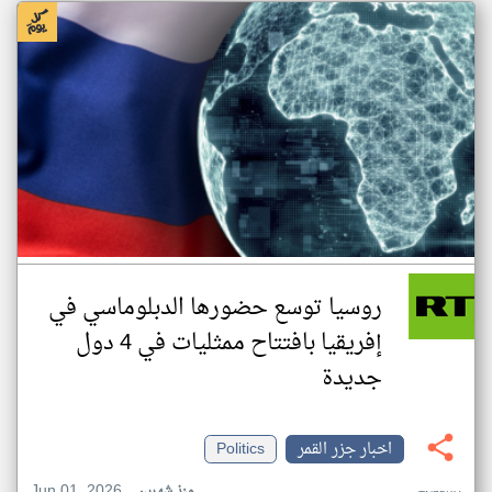
روسيا توسع حضورها الدبلوماسي في
إفريقيا بافتتاح ممثليات في 4 دول
جديدة
اخبار جزر القمر
Politics
Jun 01, 2026