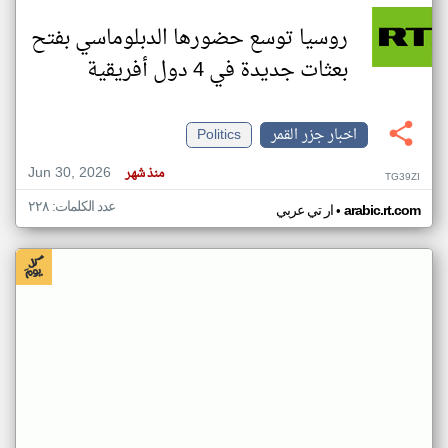
روسيا توسع حضورها الدبلوماسي بفتح
بعثات جديدة في 4 دول أفريقية
اخبار جزر القمر
Politics
Jun 30, 2026
منذ شهر
TG39ZI
عدد الكلمات: ٢٢٨
•
arabic.rt.com
ار تي عربي