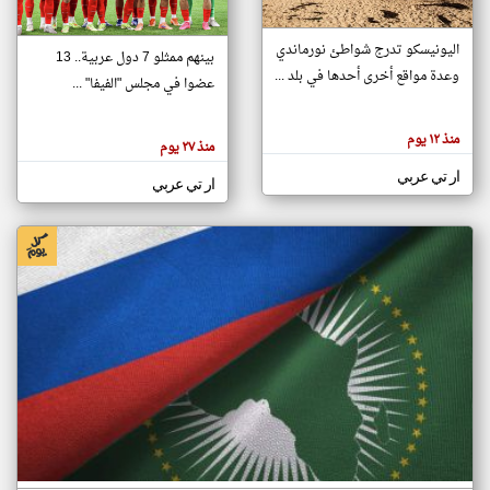
اليونيسكو تدرج شواطئ نورماندي
بينهم ممثلو 7 دول عربية.. 13
klyoum.com
وعدة مواقع أخرى أحدها في بلد ...
تغيير الدولة
عضوا في مجلس "الفيفا" ...
تعبر
مصادر الأخبار من جزر القمر
المقالات
الموجوده
اخبار جزر القمر على مدار الساعة
منذ ١٢ يوم
هنا عن
منذ ٢٧ يوم
وجهة
نظر
أهم اخبار جزر القمر العاجلة والمباشرة
ار تي عربي
كاتبيها.
ار تي عربي