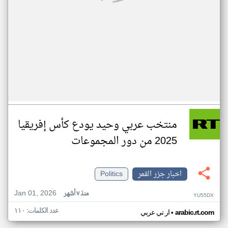
منتخب عربي وحيد يودع كأس إفريقيا
2025 من دور المجموعات
اخبار جزر القمر
Politics
Jan 01, 2026
منذ ٧ أشهر
YU55DX
عدد الكلمات: ١١٠
•
arabic.rt.com
ار تي عربي