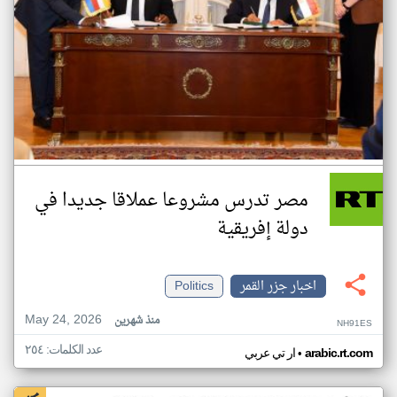
مصر تدرس مشروعا عملاقا جديدا في
دولة إفريقية
اخبار جزر القمر
Politics
May 24, 2026
منذ شهرين
NH91ES
عدد الكلمات: ٢٥٤
•
arabic.rt.com
ار تي عربي