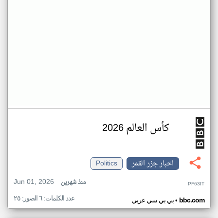
كأس العالم 2026
اخبار جزر القمر
Politics
Jun 01, 2026
منذ شهرين
PF63IT
عدد الكلمات: ٦ الصور: ٢٥
•
bbc.com
بي بي سي عربي