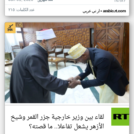
منذ شهرين
TN75KY
عدد الكلمات: ٢١٥
•
arabic.rt.com
ار تي عربي
لقاء بين وزير خارجية جزر القمر وشيخ
الأزهر يشعل تفاعلا.. ما قصته؟