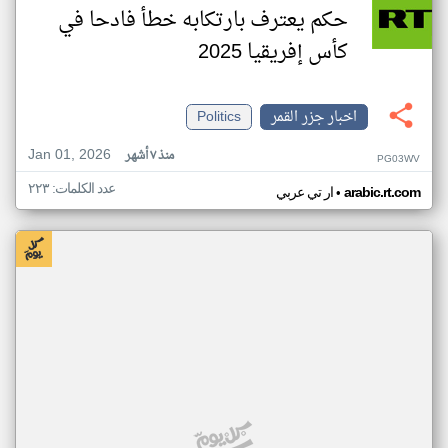
حكم يعترف بارتكابه خطأ فادحا في
كأس إفريقيا 2025
اخبار جزر القمر
Politics
Jan 01, 2026
منذ ٧ أشهر
PG03WV
عدد الكلمات: ٢٢٣
•
arabic.rt.com
ار تي عربي