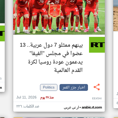
بينهم ممثلو 7 دول عربية.. 13
عضوا في مجلس "الفيفا"
يدعمون عودة روسيا لكرة
القدم العالمية
ZI
اخبار جزر القمر
Politics
om
Jul 11, 2026
منذ ٢٧ يوم
EE45AI
عدد الكلمات: ٢٢٦
•
arabic.rt.com
ار تي عربي