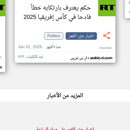
حكم يعترف بارتكابه خطأ
فادحا في كأس إفريقيا 2025
اخبار جزر القمر
Politics
Jan 01, 2026
منذ ٧ أشهر
PG03WV
عدد الكلمات: ٢٢٣
•
X
arabic.rt.com
ار تي عربي
om
المزيد من الأخبار
اخبار جزر القمر على مدار الساعة