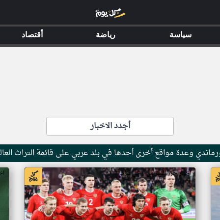
سياسة
رياضة
أقتصاد
أجدد الاخبار
ماندي وعدة مواقع أخرى أحدها في بلد عربي على قائمة التراث العال
اخبار جزر القمر من ار تي عربي
اخ