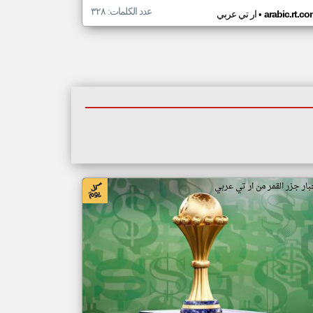
عدد الكلمات: ٣٢٨
•
arabic.rt.c
ار تي عربي
بار جزر القمر من ار تي عربي