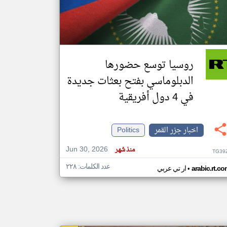
klyoum.com
تغيير الدولة
مصادر الأخبار من جزر القمر
روسيا توسع حضورها
اخبار جزر القمر على مدار الساعة
الدبلوماسي بفتح بعثات جديدة
أهم اخبار جزر القمر العاجلة والمباشرة
في 4 دول أفريقية
اخبار جزر القمر
Politics
Jun 30, 2026
منذ شهر
TG39
عدد الكلمات: ٢٢٨
•
arabic.rt.c
ار تي عربي