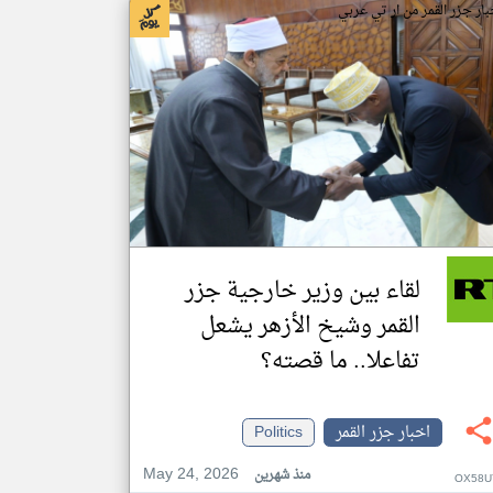
بار جزر القمر من ار تي عربي
لقاء بين وزير خارجية جزر
القمر وشيخ الأزهر يشعل
تفاعلا.. ما قصته؟
اخبار جزر القمر
Politics
May 24, 2026
منذ شهرين
OX58U