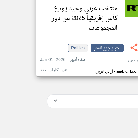
منتخب عربي وحيد يودع
كأس إفريقيا 2025 من دور
المجموعات
اخبار جزر القمر
Politics
Jan 01, 2026
منذ ٧ أشهر
YU55D
عدد الكلمات: ١١٠
•
arabic.rt.c
ار تي عربي