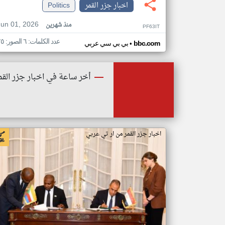
اخبار جزر القمر
Politics
Jun 01, 2026
منذ شهرين
PF63IT
عدد الكلمات: ٦ الصور: ٢٥
•
bbc.com
بي بي سي عربي
أخر ساعة في اخبار جزر القم
اخبار جزر القمر من ار تي عربي