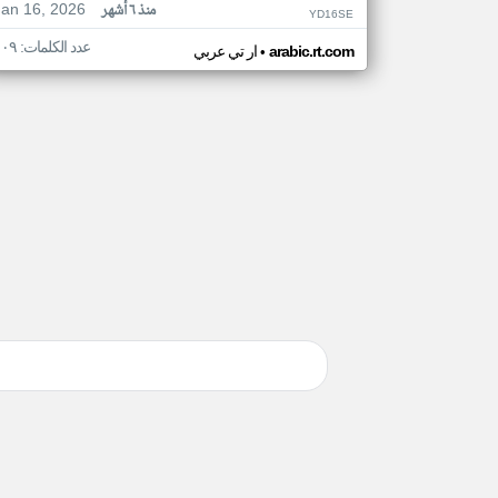
Jan 16, 2026
منذ ٦ أشهر
YD16SE
عدد الكلمات: ١٠٩
•
arabic.rt.com
ار تي عربي