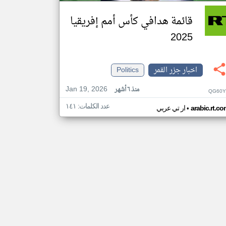
قائمة هدافي كأس أمم إفريقيا
2025
اخبار جزر القمر
Politics
Jan 19, 2026
منذ ٦ أشهر
QG60Y
عدد الكلمات: ١٤١
•
arabic.rt.c
ار تي عربي