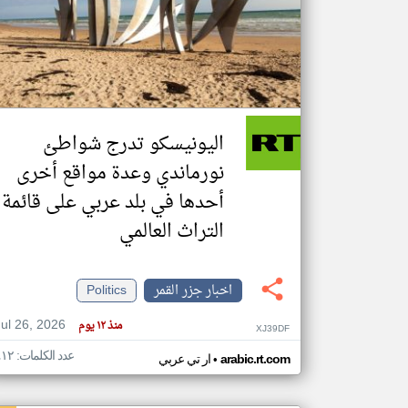
تعبر
المقالات
الموجوده
هنا عن
وجهة
اليونيسكو تدرج شواطئ
نظر
كاتبيها.
نورماندي وعدة مواقع أخرى
أحدها في بلد عربي على قائمة
التراث العالمي
اخبار جزر القمر
Politics
Jul 26, 2026
منذ ١٢ يوم
XJ39DF
عدد الكلمات: ٤١٢
•
arabic.rt.com
ار تي عربي