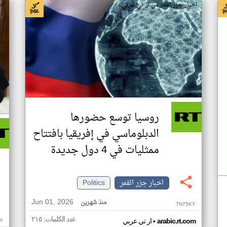
اخبار جزر القمر من ار تي عربي
اخ
روسيا توسع حضورها
الدبلوماسي في إفريقيا بافتتاح
ممثليات في 4 دول جديدة
اخبار جزر القمر
Politics
Jun 01, 2026
منذ شهرين
TN75KY
عدد الكلمات: ٢١٥
•
Y
arabic.rt.com
ار تي عربي