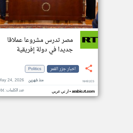
مصر تدرس مشروعا عملاقا
جديدا في دولة إفريقية
اخبار جزر القمر
Politics
May 24, 2026
منذ شهرين
NH91ES
عدد الكلمات: ٢٥٤
•
arabic.rt.com
ار تي عربي