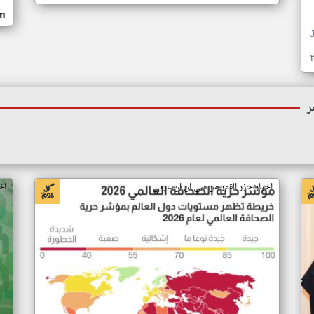
om
ر
اخبار جزر القمر من سي ان ان عربي
اخ