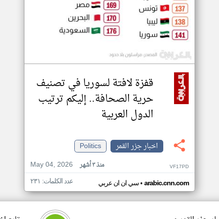
قفزة لافتة لسوريا في تصنيف
حرية الصحافة.. إليكم ترتيب
الدول العربية
اخبار جزر القمر
Politics
May 04, 2026
منذ ٣ أشهر
VF17PD
عدد الكلمات: ٢٣١
•
arabic.cnn.com
سي ان ان عربي