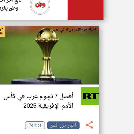
تابع اخر اخب
وطن يغرد
اخبار جزر القمر من ار تي عربي
أفضل 7 نجوم عرب في كأس
الأمم الإفريقية 2025
اخبار جزر القمر
Politics