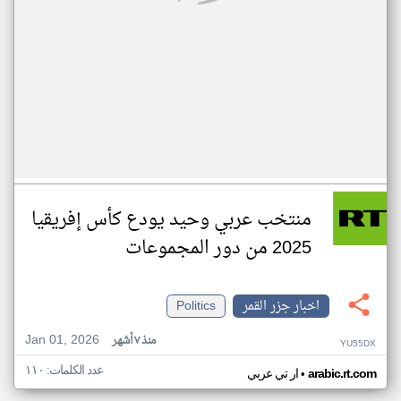
منتخب عربي وحيد يودع كأس إفريقيا
2025 من دور المجموعات
اخبار جزر القمر
Politics
Jan 01, 2026
منذ ٧ أشهر
YU55DX
عدد الكلمات: ١١٠
•
arabic.rt.com
ار تي عربي