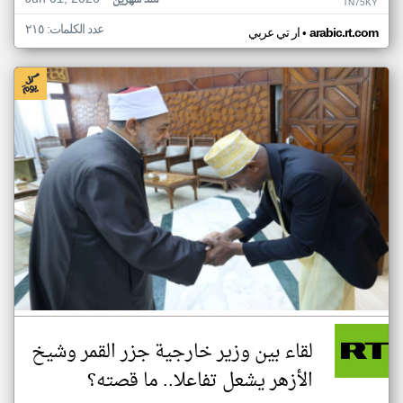
منذ شهرين
TN75KY
عدد الكلمات: ٢١٥
•
arabic.rt.com
ار تي عربي
لقاء بين وزير خارجية جزر القمر وشيخ
الأزهر يشعل تفاعلا.. ما قصته؟