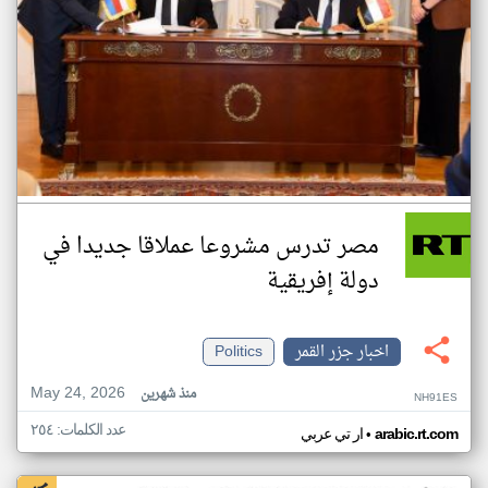
مصر تدرس مشروعا عملاقا جديدا في
دولة إفريقية
اخبار جزر القمر
Politics
May 24, 2026
منذ شهرين
NH91ES
عدد الكلمات: ٢٥٤
•
arabic.rt.com
ار تي عربي