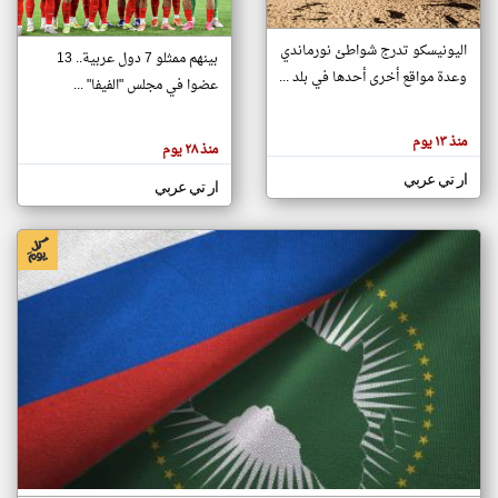
اليونيسكو تدرج شواطئ نورماندي
بينهم ممثلو 7 دول عربية.. 13
klyoum.com
وعدة مواقع أخرى أحدها في بلد ...
تغيير الدولة
عضوا في مجلس "الفيفا" ...
تعبر
مصادر الأخبار من جزر القمر
المقالات
الموجوده
اخبار جزر القمر على مدار الساعة
منذ ١٣ يوم
هنا عن
منذ ٢٨ يوم
وجهة
نظر
أهم اخبار جزر القمر العاجلة والمباشرة
ار تي عربي
كاتبيها.
ار تي عربي