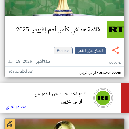
قائمة هدافي كأس أمم إفريقيا 2025
اخبار جزر القمر
Politics
Jan 19, 2026
منذ ٦ أشهر
QG60YL
عدد الكلمات: ١٤١
•
arabic.rt.com
ار تي عربي
تابع اخر اخبار جزر القمر من
ار تي عربي
مصادر أخرى