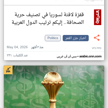
قفزة لافتة لسوريا في تصنيف حرية
الصحافة.. إليكم ترتيب الدول العربية
اخبار جزر القمر
Politics
May 04, 2026
منذ ٣ أشهر
VF17PD
عدد الكلمات: ٢٣١
•
arabic.cnn.com
سي ان ان عربي