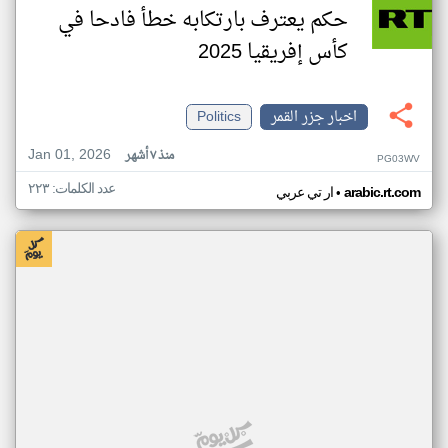
حكم يعترف بارتكابه خطأ فادحا في
كأس إفريقيا 2025
اخبار جزر القمر
Politics
Jan 01, 2026
منذ ٧ أشهر
PG03WV
عدد الكلمات: ٢٢٣
•
arabic.rt.com
ار تي عربي