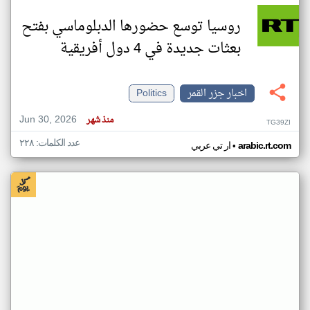
روسيا توسع حضورها الدبلوماسي بفتح
بعثات جديدة في 4 دول أفريقية
اخبار جزر القمر
Politics
Jun 30, 2026
منذ شهر
TG39ZI
عدد الكلمات: ٢٢٨
•
arabic.rt.com
ار تي عربي