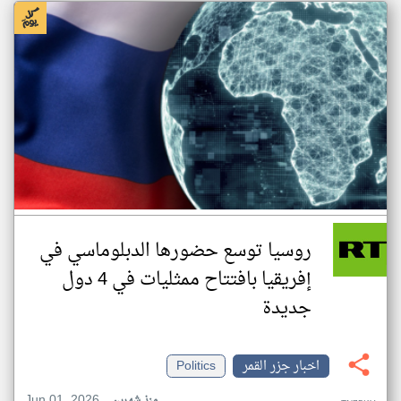
روسيا توسع حضورها الدبلوماسي في
إفريقيا بافتتاح ممثليات في 4 دول
جديدة
اخبار جزر القمر
Politics
Jun 01, 2026