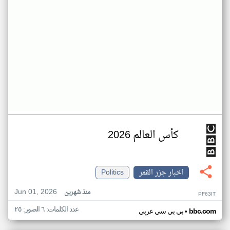
كأس العالم 2026
اخبار جزر القمر
Politics
Jun 01, 2026
منذ شهرين
PF63IT
عدد الكلمات: ٦ الصور: ٢٥
•
bbc.com
بي بي سي عربي