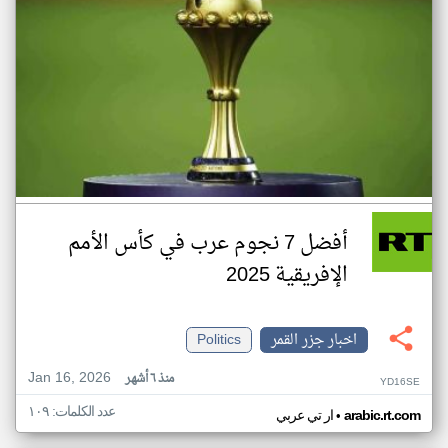
أفضل 7 نجوم عرب في كأس الأمم
الإفريقية 2025
اخبار جزر القمر
Politics
Jan 16, 2026
منذ ٦ أشهر
YD16SE
عدد الكلمات: ١٠٩
•
arabic.rt.com
ار تي عربي