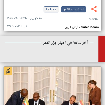
اخبار جزر القمر
Politics
May 24, 2026
منذ شهرين
OX58UY
عدد الكلمات: ٣٢٨
•
arabic.rt.com
ار تي عربي
أخر ساعة في اخبار جزر القمر