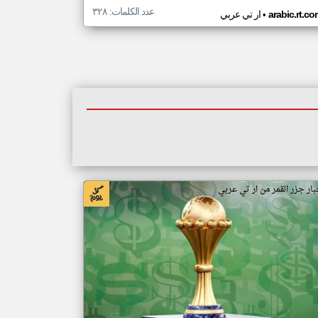
عدد الكلمات: ٣٢٨
•
arabic.rt.c
ار تي عربي
بار جزر القمر من ار تي عربي