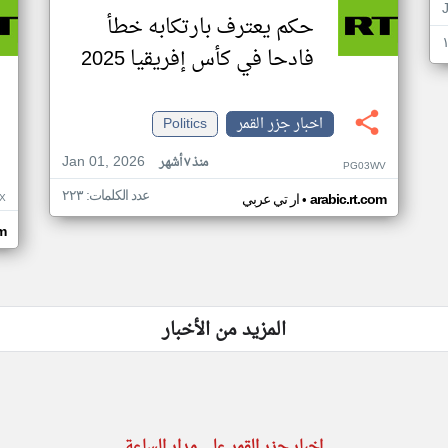
حكم يعترف بارتكابه خطأ
فادحا في كأس إفريقيا 2025
اخبار جزر القمر
Politics
Jan 01, 2026
منذ ٧ أشهر
PG03WV
عدد الكلمات: ٢٢٣
•
X
arabic.rt.com
ار تي عربي
om
المزيد من الأخبار
اخبار جزر القمر على مدار الساعة