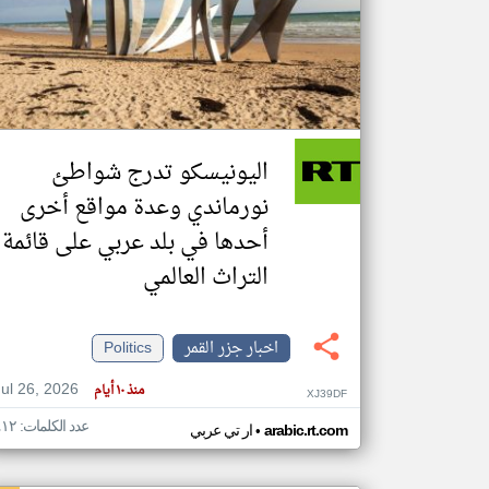
تعبر
المقالات
الموجوده
هنا عن
وجهة
اليونيسكو تدرج شواطئ
نظر
كاتبيها.
نورماندي وعدة مواقع أخرى
أحدها في بلد عربي على قائمة
التراث العالمي
اخبار جزر القمر
Politics
Jul 26, 2026
منذ ١٠ أيام
XJ39DF
عدد الكلمات: ٤١٢
•
arabic.rt.com
ار تي عربي