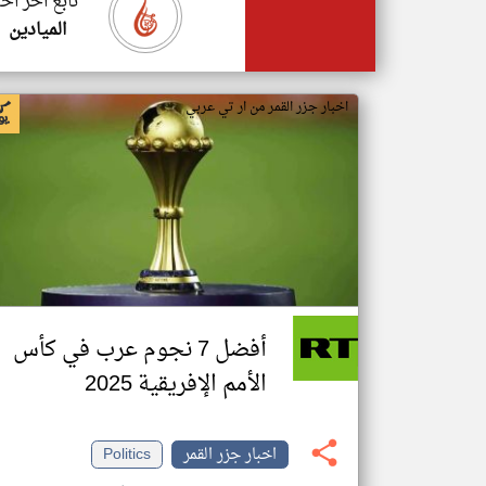
تابع اخر اخب
الميادين
اخبار جزر القمر من ار تي عربي
أفضل 7 نجوم عرب في كأس
الأمم الإفريقية 2025
اخبار جزر القمر
Politics