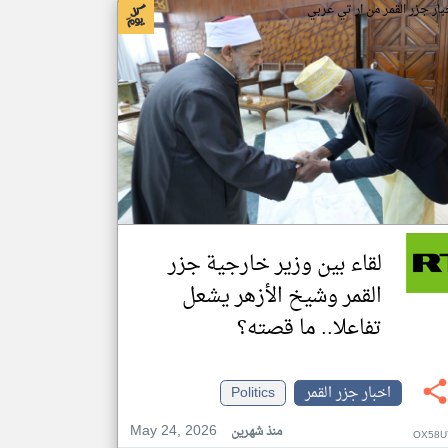
بار جزر القمر من ار تي عربي
لقاء بين وزير خارجية جزر
القمر وشيخ الأزهر يشعل
تفاعلا.. ما قصته؟
اخبار جزر القمر
Politics
May 24, 2026
منذ شهرين
OX58U