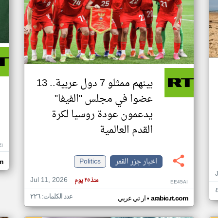
بينهم ممثلو 7 دول عربية.. 13
عضوا في مجلس "الفيفا"
يدعمون عودة روسيا لكرة
القدم العالمية
ZI
اخبار جزر القمر
Politics
om
Jul 11, 2026
منذ ٢٥ يوم
EE45AI
عدد الكلمات: ٢٢٦
•
arabic.rt.com
ار تي عربي