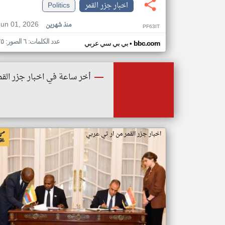
اخبار جزر القمر
Politics
Jun 01, 2026
منذ شهرين
PF63IT
عدد الكلمات: ٦ الصور: ٢٥
•
bbc.com
بي بي سي عربي
أخر ساعة في اخبار جزر القم
اخبار جزر القمر من ار تي عربي