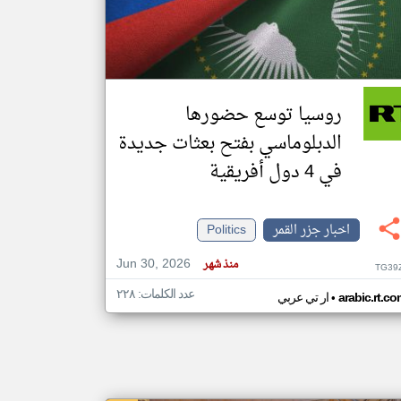
klyoum.com
تغيير الدولة
مصادر الأخبار من جزر القمر
روسيا توسع حضورها
اخبار جزر القمر على مدار الساعة
الدبلوماسي بفتح بعثات جديدة
أهم اخبار جزر القمر العاجلة والمباشرة
في 4 دول أفريقية
اخبار جزر القمر
Politics
Jun 30, 2026
منذ شهر
TG39
عدد الكلمات: ٢٢٨
•
arabic.rt.c
ار تي عربي