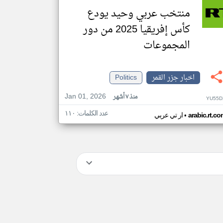
منتخب عربي وحيد يودع
كأس إفريقيا 2025 من دور
المجموعات
اخبار جزر القمر
Politics
Jan 01, 2026
منذ ٧ أشهر
YU55D
عدد الكلمات: ١١٠
•
arabic.rt.c
ار تي عربي