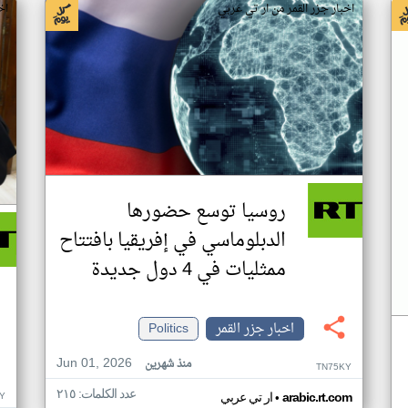
اخبار جزر القمر من ار تي عربي
اخ
روسيا توسع حضورها
الدبلوماسي في إفريقيا بافتتاح
ممثليات في 4 دول جديدة
اخبار جزر القمر
Politics
Jun 01, 2026
منذ شهرين
TN75KY
عدد الكلمات: ٢١٥
•
Y
arabic.rt.com
ار تي عربي