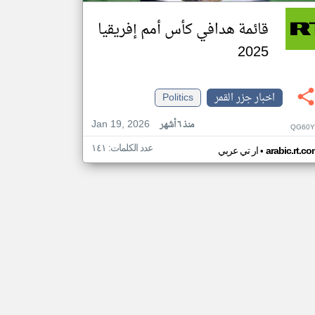
قائمة هدافي كأس أمم إفريقيا
2025
اخبار جزر القمر
Politics
Jan 19, 2026
منذ ٦ أشهر
QG60Y
عدد الكلمات: ١٤١
•
arabic.rt.c
ار تي عربي