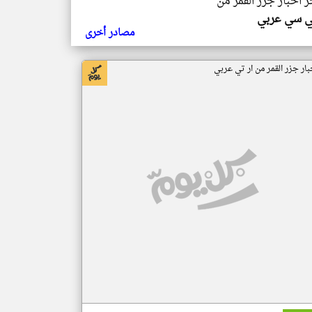
ر اخبار جزر القمر من
ي سي عربي
مصادر أخرى
بار جزر القمر من ار تي عربي