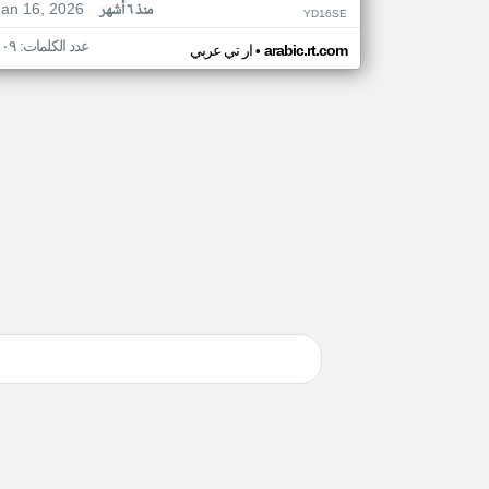
Jan 16, 2026
منذ ٦ أشهر
YD16SE
عدد الكلمات: ١٠٩
•
arabic.rt.com
ار تي عربي