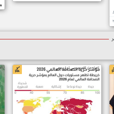
om
ر
اخبار جزر القمر من سي ان ان عربي
اخ