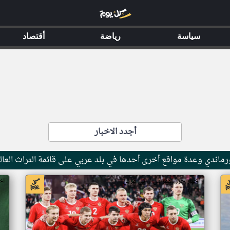
سياسة
رياضة
أقتصاد
أجدد الاخبار
ماندي وعدة مواقع أخرى أحدها في بلد عربي على قائمة التراث العال
اخبار جزر القمر من ار تي عربي
اخ