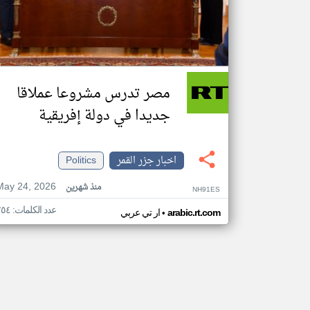
مصر تدرس مشروعا عملاقا
جديدا في دولة إفريقية
اخبار جزر القمر
Politics
May 24, 2026
منذ شهرين
NH91ES
عدد الكلمات: ٢٥٤
•
arabic.rt.com
ار تي عربي