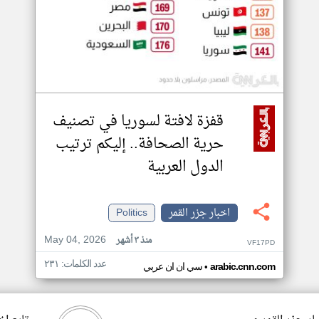
قفزة لافتة لسوريا في تصنيف
حرية الصحافة.. إليكم ترتيب
الدول العربية
اخبار جزر القمر
Politics
May 04, 2026
منذ ٣ أشهر
VF17PD
عدد الكلمات: ٢٣١
•
arabic.cnn.com
سي ان ان عربي