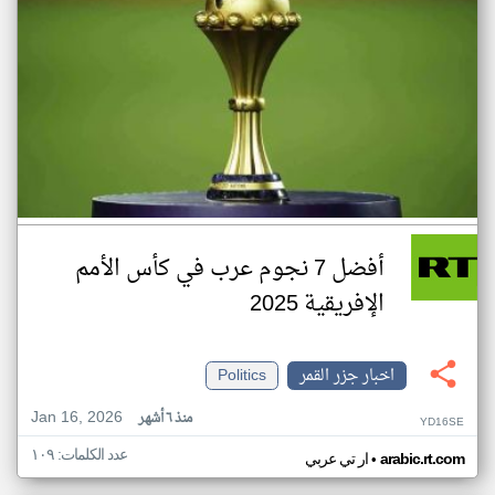
أفضل 7 نجوم عرب في كأس الأمم
الإفريقية 2025
اخبار جزر القمر
Politics
Jan 16, 2026
منذ ٦ أشهر
YD16SE
عدد الكلمات: ١٠٩
•
arabic.rt.com
ار تي عربي