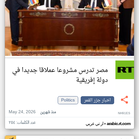
مصر تدرس مشروعا عملاقا جديدا في
دولة إفريقية
اخبار جزر القمر
Politics
May 24, 2026
منذ شهرين
NH91ES
عدد الكلمات: ٢٥٤
•
arabic.rt.com
ار تي عربي