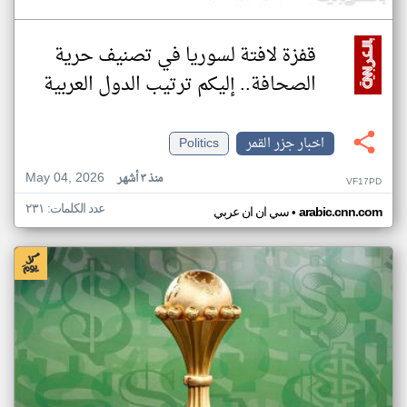
قفزة لافتة لسوريا في تصنيف حرية
الصحافة.. إليكم ترتيب الدول العربية
اخبار جزر القمر
Politics
May 04, 2026
منذ ٣ أشهر
VF17PD
عدد الكلمات: ٢٣١
•
arabic.cnn.com
سي ان ان عربي