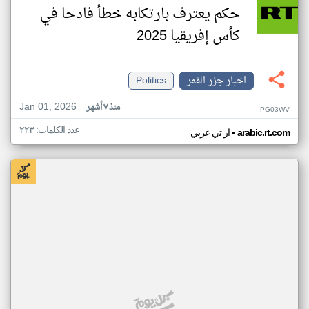
حكم يعترف بارتكابه خطأ فادحا في
كأس إفريقيا 2025
اخبار جزر القمر
Politics
Jan 01, 2026
منذ ٧ أشهر
PG03WV
عدد الكلمات: ٢٢٣
•
arabic.rt.com
ار تي عربي