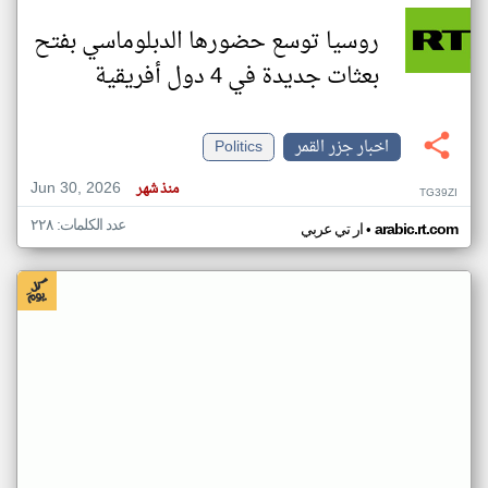
روسيا توسع حضورها الدبلوماسي بفتح
بعثات جديدة في 4 دول أفريقية
اخبار جزر القمر
Politics
Jun 30, 2026
منذ شهر
TG39ZI
عدد الكلمات: ٢٢٨
•
arabic.rt.com
ار تي عربي