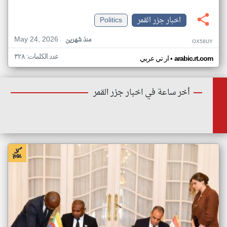
اخبار جزر القمر
Politics
May 24, 2026
منذ شهرين
OX58UY
عدد الكلمات: ٣٢٨
•
arabic.rt.com
ار تي عربي
أخر ساعة في اخبار جزر القمر