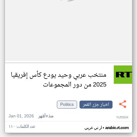
منتخب عربي وحيد يودع كأس إفريقيا
2025 من دور المجموعات
اخبار جزر القمر
Politics
Jan 01, 2026
منذ ٧ أشهر
YU55DX
عدد الكلمات: ١١٠
•
arabic.rt.com
ار تي عربي