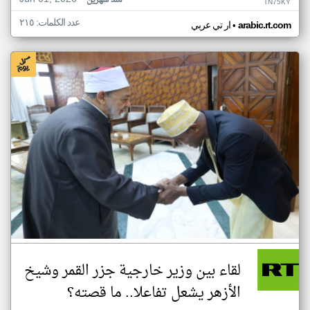
منذ شهرين
TN75KY
عدد الكلمات: ٢١٥
•
arabic.rt.com
ار تي عربي
لقاء بين وزير خارجية جزر القمر وشيخ
الأزهر يشعل تفاعلا.. ما قصته؟