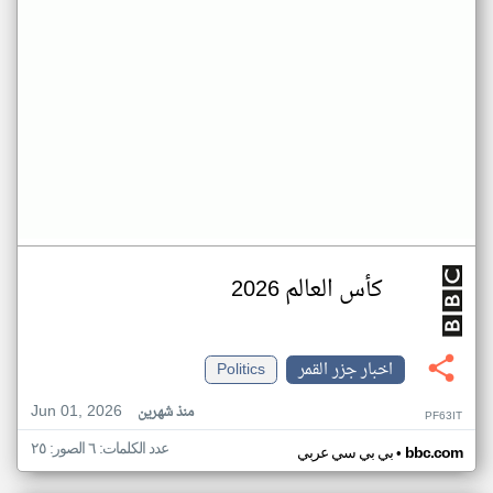
كأس العالم 2026
اخبار جزر القمر
Politics
Jun 01, 2026
منذ شهرين
PF63IT
عدد الكلمات: ٦ الصور: ٢٥
•
bbc.com
بي بي سي عربي