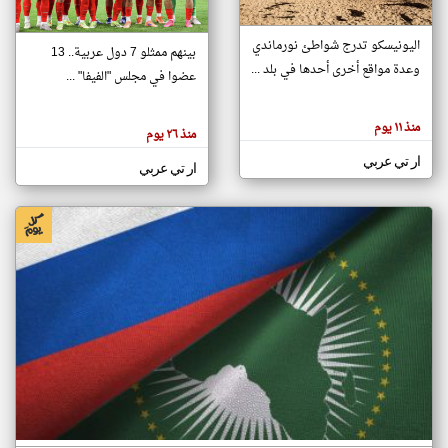
اليونيسكو تدرج شواطئ نورماندي
بينهم ممثلو 7 دول عربية.. 13
klyoum.com
وعدة مواقع أخرى أحدها في بلد ...
تغيير الدولة
عضوا في مجلس "الفيفا" ...
تعبر
مصادر الأخبار من جزر القمر
المقالات
الموجوده
اخبار جزر القمر على مدار الساعة
منذ ١١ يوم
هنا عن
منذ ٢٦ يوم
وجهة
نظر
أهم اخبار جزر القمر العاجلة والمباشرة
ار تي عربي
كاتبيها.
ار تي عربي