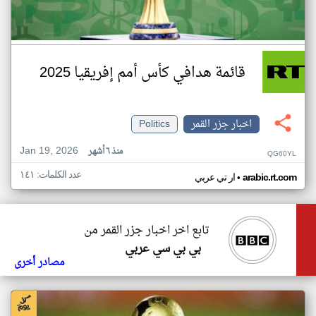
قائمة هدافي كأس أمم إفريقيا 2025
اخبار جزر القمر
Politics
Jan 19, 2026
منذ ٦ أشهر
QG60YL
عدد الكلمات: ١٤١
•
arabic.rt.com
ار تي عربي
تابع اخر اخبار جزر القمر من
بي بي سي عربي
مصادر أخرى