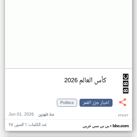
كأس العالم 2026
اخبار جزر القمر
Politics
Jun 01, 2026
منذ شهرين
PF63IT
عدد الكلمات: ٦ الصور: ٢٥
•
bbc.com
بي بي سي عربي