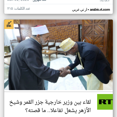
منذ شهرين
TN75KY
عدد الكلمات: ٢١٥
•
arabic.rt.com
ار تي عربي
لقاء بين وزير خارجية جزر القمر وشيخ
الأزهر يشعل تفاعلا.. ما قصته؟