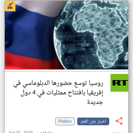
روسيا توسع حضورها الدبلوماسي في
إفريقيا بافتتاح ممثليات في 4 دول
جديدة
اخبار جزر القمر
Politics
Jun 01, 2026