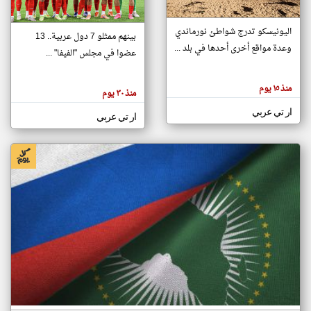
اليونيسكو تدرج شواطئ نورماندي
بينهم ممثلو 7 دول عربية.. 13
klyoum.com
وعدة مواقع أخرى أحدها في بلد ...
تغيير الدولة
عضوا في مجلس "الفيفا" ...
تعبر
مصادر الأخبار من جزر القمر
المقالات
الموجوده
اخبار جزر القمر على مدار الساعة
منذ ١٥ يوم
هنا عن
منذ ٣٠ يوم
وجهة
نظر
أهم اخبار جزر القمر العاجلة والمباشرة
ار تي عربي
كاتبيها.
ار تي عربي