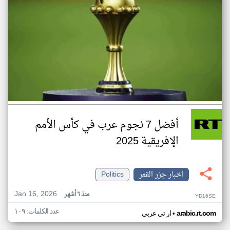
أفضل 7 نجوم عرب في كأس الأمم
الإفريقية 2025
اخبار جزر القمر
Politics
Jan 16, 2026
منذ ٦ أشهر
YD16SE
عدد الكلمات: ١٠٩
•
arabic.rt.com
ار تي عربي