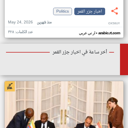
اخبار جزر القمر
Politics
May 24, 2026
منذ شهرين
OX58UY
عدد الكلمات: ٣٢٨
•
arabic.rt.com
ار تي عربي
أخر ساعة في اخبار جزر القمر