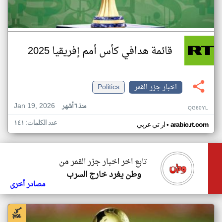
قائمة هدافي كأس أمم إفريقيا 2025
اخبار جزر القمر
Politics
Jan 19, 2026
منذ ٦ أشهر
QG60YL
عدد الكلمات: ١٤١
•
arabic.rt.com
ار تي عربي
تابع اخر اخبار جزر القمر من
وطن يغرد خارج السرب
مصادر أخرى