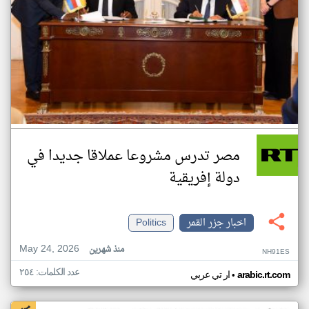
مصر تدرس مشروعا عملاقا جديدا في
دولة إفريقية
اخبار جزر القمر
Politics
May 24, 2026
منذ شهرين
NH91ES
عدد الكلمات: ٢٥٤
•
arabic.rt.com
ار تي عربي