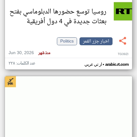
روسيا توسع حضورها الدبلوماسي بفتح
بعثات جديدة في 4 دول أفريقية
اخبار جزر القمر
Politics
Jun 30, 2026
منذ شهر
TG39ZI
عدد الكلمات: ٢٢٨
•
arabic.rt.com
ار تي عربي