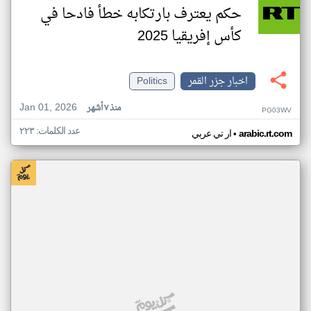
حكم يعترف بارتكابه خطأ فادحا في
كأس إفريقيا 2025
اخبار جزر القمر
Politics
Jan 01, 2026
منذ ٧ أشهر
PG03WV
عدد الكلمات: ٢٢٣
•
arabic.rt.com
ار تي عربي