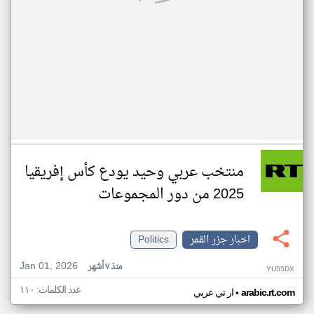
منتخب عربي وحيد يودع كأس إفريقيا
2025 من دور المجموعات
اخبار جزر القمر
Politics
Jan 01, 2026
منذ ٧ أشهر
YU55DX
عدد الكلمات: ١١٠
•
arabic.rt.com
ار تي عربي