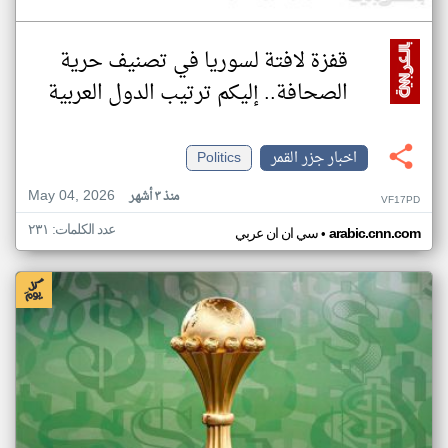
قفزة لافتة لسوريا في تصنيف حرية
الصحافة.. إليكم ترتيب الدول العربية
اخبار جزر القمر
Politics
May 04, 2026
منذ ٣ أشهر
VF17PD
عدد الكلمات: ٢٣١
•
arabic.cnn.com
سي ان ان عربي