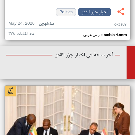
اخبار جزر القمر
Politics
May 24, 2026
منذ شهرين
OX58UY
عدد الكلمات: ٣٢٨
•
arabic.rt.com
ار تي عربي
أخر ساعة في اخبار جزر القمر