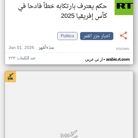
حكم يعترف بارتكابه خطأ فادحا في
كأس إفريقيا 2025
اخبار جزر القمر
Politics
Jan 01, 2026
منذ ٧ أشهر
PG03WV
عدد الكلمات: ٢٢٣
•
arabic.rt.com
ار تي عربي