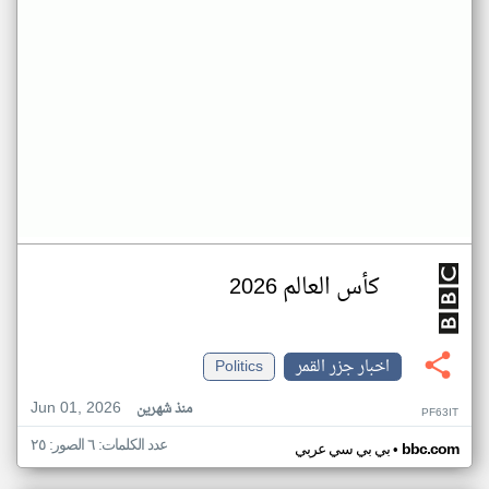
كأس العالم 2026
اخبار جزر القمر
Politics
Jun 01, 2026
منذ شهرين
PF63IT
عدد الكلمات: ٦ الصور: ٢٥
•
bbc.com
بي بي سي عربي