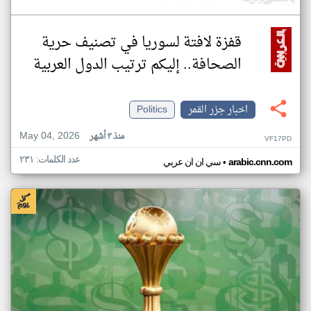
قفزة لافتة لسوريا في تصنيف حرية
الصحافة.. إليكم ترتيب الدول العربية
اخبار جزر القمر
Politics
May 04, 2026
منذ ٣ أشهر
VF17PD
عدد الكلمات: ٢٣١
•
arabic.cnn.com
سي ان ان عربي