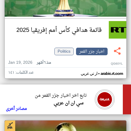
قائمة هدافي كأس أمم إفريقيا 2025
اخبار جزر القمر
Politics
Jan 19, 2026
منذ ٦ أشهر
QG60YL
عدد الكلمات: ١٤١
•
arabic.rt.com
ار تي عربي
تابع اخر اخبار جزر القمر من
سي ان ان عربي
مصادر أخرى