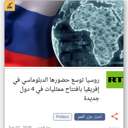
روسيا توسع حضورها الدبلوماسي في
إفريقيا بافتتاح ممثليات في 4 دول
جديدة
اخبار جزر القمر
Politics
Jun 01, 2026