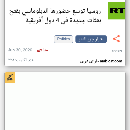
روسيا توسع حضورها الدبلوماسي بفتح
بعثات جديدة في 4 دول أفريقية
اخبار جزر القمر
Politics
Jun 30, 2026
منذ شهر
TG39ZI
عدد الكلمات: ٢٢٨
•
arabic.rt.com
ار تي عربي