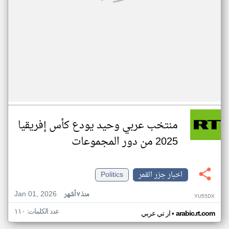
منتخب عربي وحيد يودع كأس إفريقيا
2025 من دور المجموعات
اخبار جزر القمر
Politics
Jan 01, 2026
منذ ٧ أشهر
YU55DX
عدد الكلمات: ١١٠
•
arabic.rt.com
ار تي عربي