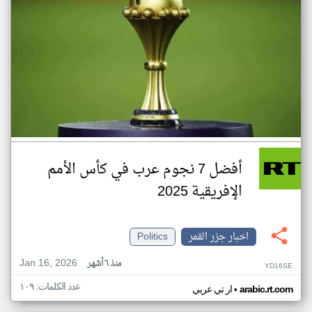
أفضل 7 نجوم عرب في كأس الأمم
الإفريقية 2025
اخبار جزر القمر
Politics
Jan 16, 2026
منذ ٦ أشهر
YD16SE
عدد الكلمات: ١٠٩
•
arabic.rt.com
ار تي عربي