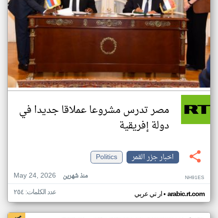
مصر تدرس مشروعا عملاقا جديدا في
دولة إفريقية
اخبار جزر القمر
Politics
May 24, 2026
منذ شهرين
NH91ES
عدد الكلمات: ٢٥٤
•
arabic.rt.com
ار تي عربي