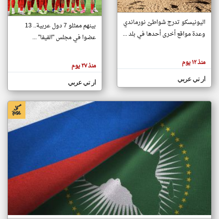
اليونيسكو تدرج شواطئ نورماندي
بينهم ممثلو 7 دول عربية.. 13
klyoum.com
وعدة مواقع أخرى أحدها في بلد ...
تغيير الدولة
عضوا في مجلس "الفيفا" ...
تعبر
مصادر الأخبار من جزر القمر
المقالات
الموجوده
اخبار جزر القمر على مدار الساعة
منذ ١٢ يوم
هنا عن
منذ ٢٧ يوم
وجهة
نظر
أهم اخبار جزر القمر العاجلة والمباشرة
ار تي عربي
كاتبيها.
ار تي عربي