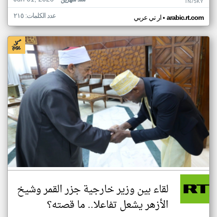
منذ شهرين
TN75KY
عدد الكلمات: ٢١٥
•
arabic.rt.com
ار تي عربي
لقاء بين وزير خارجية جزر القمر وشيخ
الأزهر يشعل تفاعلا.. ما قصته؟