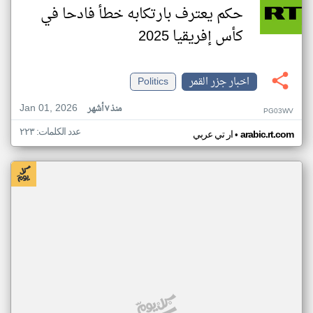
حكم يعترف بارتكابه خطأ فادحا في
كأس إفريقيا 2025
اخبار جزر القمر
Politics
Jan 01, 2026
منذ ٧ أشهر
PG03WV
عدد الكلمات: ٢٢٣
•
arabic.rt.com
ار تي عربي