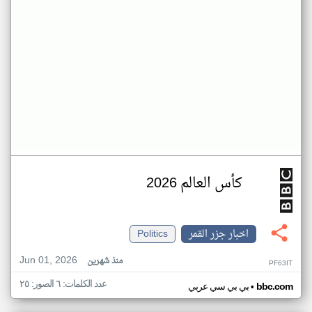
كأس العالم 2026
اخبار جزر القمر
Politics
Jun 01, 2026
منذ شهرين
PF63IT
عدد الكلمات: ٦ الصور: ٢٥
•
bbc.com
بي بي سي عربي