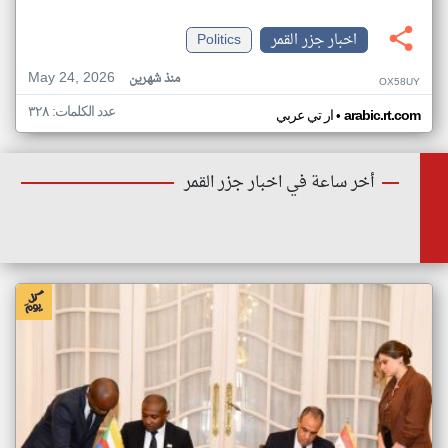
اخبار جزر القمر
Politics
May 24, 2026
منذ شهرين
OX58UY
عدد الكلمات: ٣٢٨
•
arabic.rt.com
ار تي عربي
أخر ساعة في اخبار جزر القمر