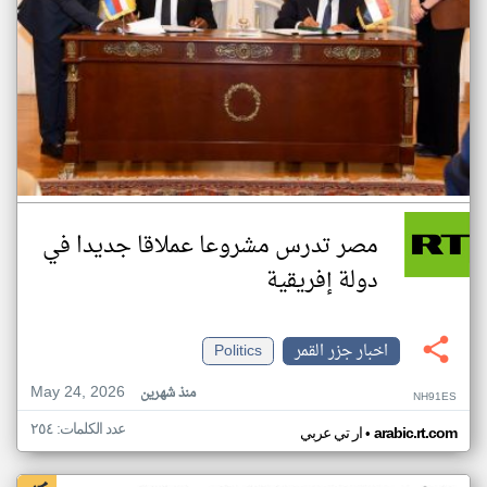
مصر تدرس مشروعا عملاقا جديدا في
دولة إفريقية
اخبار جزر القمر
Politics
May 24, 2026
منذ شهرين
NH91ES
عدد الكلمات: ٢٥٤
•
arabic.rt.com
ار تي عربي