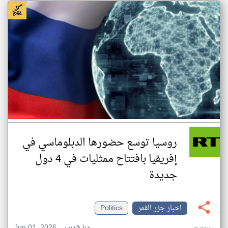
روسيا توسع حضورها الدبلوماسي في
إفريقيا بافتتاح ممثليات في 4 دول
جديدة
اخبار جزر القمر
Politics
Jun 01, 2026