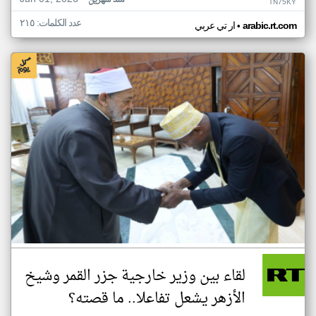
منذ شهرين
TN75KY
عدد الكلمات: ٢١٥
•
arabic.rt.com
ار تي عربي
لقاء بين وزير خارجية جزر القمر وشيخ
الأزهر يشعل تفاعلا.. ما قصته؟