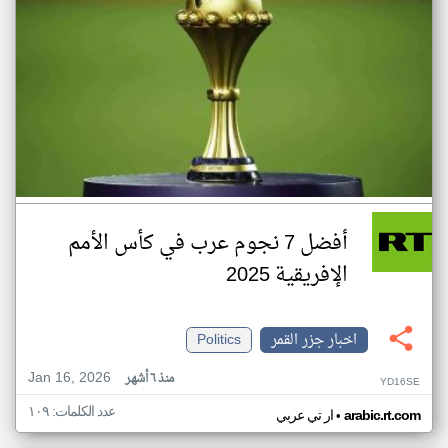
أفضل 7 نجوم عرب في كأس الأمم
الإفريقية 2025
اخبار جزر القمر
Politics
Jan 16, 2026
منذ ٦ أشهر
YD16SE
عدد الكلمات: ١٠٩
•
arabic.rt.com
ار تي عربي