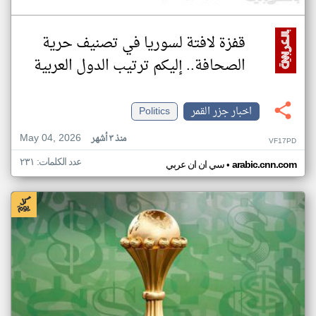
قفزة لافتة لسوريا في تصنيف حرية
الصحافة.. إليكم ترتيب الدول العربية
اخبار جزر القمر
Politics
May 04, 2026
منذ ٣ أشهر
VF17PD
عدد الكلمات: ٢٣١
•
arabic.cnn.com
سي ان ان عربي