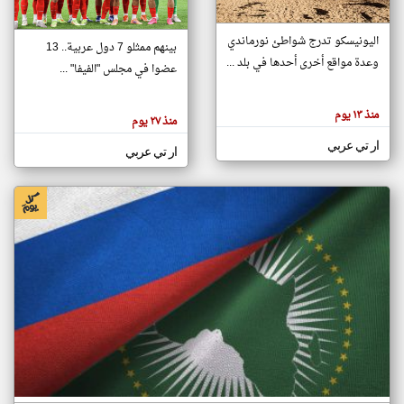
اليونيسكو تدرج شواطئ نورماندي
بينهم ممثلو 7 دول عربية.. 13
klyoum.com
وعدة مواقع أخرى أحدها في بلد ...
تغيير الدولة
عضوا في مجلس "الفيفا" ...
تعبر
مصادر الأخبار من جزر القمر
المقالات
الموجوده
اخبار جزر القمر على مدار الساعة
منذ ١٣ يوم
هنا عن
منذ ٢٧ يوم
وجهة
نظر
أهم اخبار جزر القمر العاجلة والمباشرة
ار تي عربي
كاتبيها.
ار تي عربي