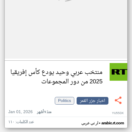
منتخب عربي وحيد يودع كأس إفريقيا
2025 من دور المجموعات
اخبار جزر القمر
Politics
Jan 01, 2026
منذ ٧ أشهر
YU55DX
عدد الكلمات: ١١٠
•
arabic.rt.com
ار تي عربي