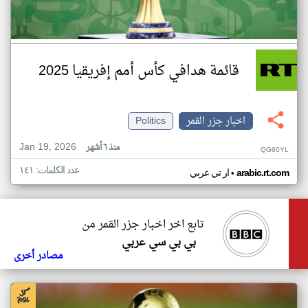
قائمة هدافي كأس أمم إفريقيا 2025
اخبار جزر القمر
Politics
Jan 19, 2026
منذ ٦ أشهر
QG60YL
عدد الكلمات: ١٤١
•
arabic.rt.com
ار تي عربي
تابع اخر اخبار جزر القمر من
بي بي سي عربي
مصادر أخرى