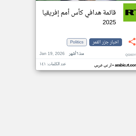
قائمة هدافي كأس أمم إفريقيا
2025
اخبار جزر القمر
Politics
Jan 19, 2026
منذ ٦ أشهر
QG60Y
عدد الكلمات: ١٤١
•
arabic.rt.c
ار تي عربي