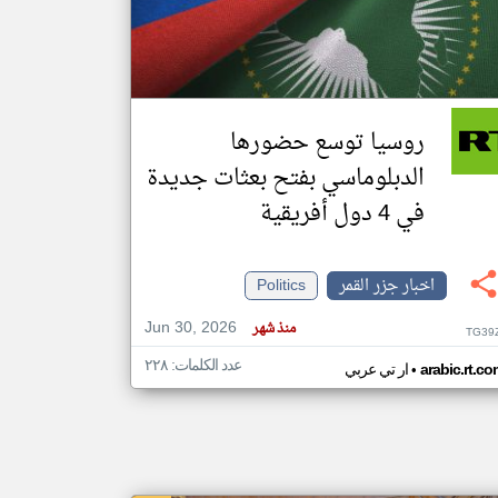
klyoum.com
تغيير الدولة
مصادر الأخبار من جزر القمر
روسيا توسع حضورها
اخبار جزر القمر على مدار الساعة
الدبلوماسي بفتح بعثات جديدة
أهم اخبار جزر القمر العاجلة والمباشرة
في 4 دول أفريقية
اخبار جزر القمر
Politics
Jun 30, 2026
منذ شهر
TG39
عدد الكلمات: ٢٢٨
•
arabic.rt.c
ار تي عربي