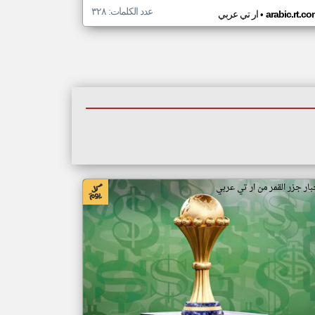
عدد الكلمات: ٣٢٨
•
arabic.rt.c
ار تي عربي
بار جزر القمر من ار تي عربي