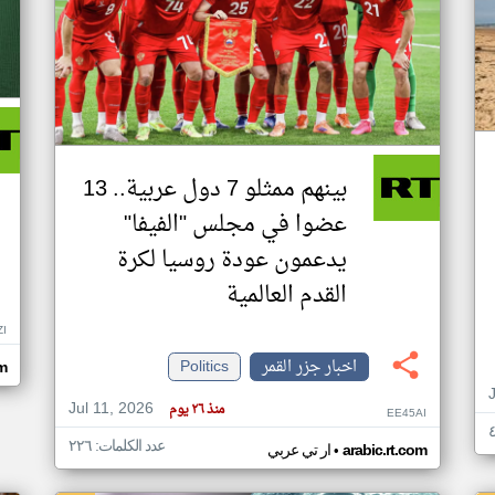
بينهم ممثلو 7 دول عربية.. 13
عضوا في مجلس "الفيفا"
يدعمون عودة روسيا لكرة
القدم العالمية
ZI
اخبار جزر القمر
Politics
om
Jul 11, 2026
منذ ٢٦ يوم
EE45AI
عدد الكلمات: ٢٢٦
•
arabic.rt.com
ار تي عربي