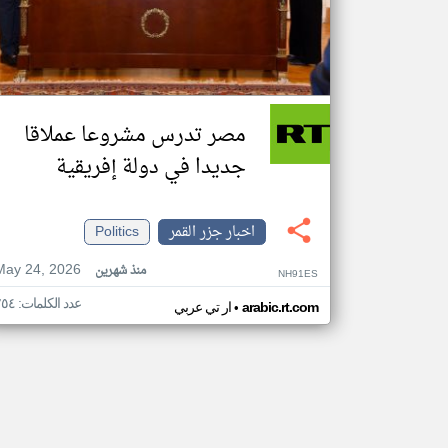
مصر تدرس مشروعا عملاقا
جديدا في دولة إفريقية
اخبار جزر القمر
Politics
May 24, 2026
منذ شهرين
NH91ES
عدد الكلمات: ٢٥٤
•
arabic.rt.com
ار تي عربي