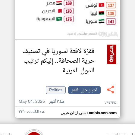
قفزة لافتة لسوريا في تصنيف
حرية الصحافة.. إليكم ترتيب
الدول العربية
اخبار جزر القمر
Politics
May 04, 2026
منذ ٣ أشهر
VF17PD
عدد الكلمات: ٢٣١
•
arabic.cnn.com
سي ان ان عربي