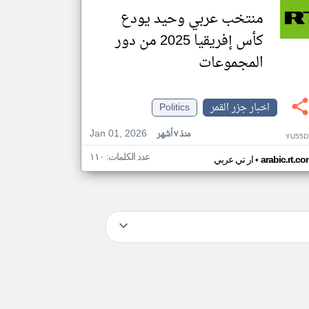
منتخب عربي وحيد يودع
كأس إفريقيا 2025 من دور
المجموعات
اخبار جزر القمر
Politics
Jan 01, 2026
منذ ٧ أشهر
YU55D
عدد الكلمات: ١١٠
•
arabic.rt.c
ار تي عربي