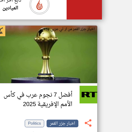
تابع اخر اخب
الميادين
اخبار جزر القمر من ار تي عربي
أفضل 7 نجوم عرب في كأس
الأمم الإفريقية 2025
اخبار جزر القمر
Politics