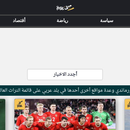
سياسة
رياضة
أقتصاد
أجدد الاخبار
ماندي وعدة مواقع أخرى أحدها في بلد عربي على قائمة التراث العال
اخبار جزر القمر من ار تي عربي
اخ