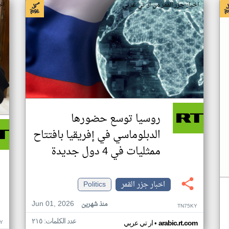
اخبار جزر القمر من ار تي عربي
اخ
روسيا توسع حضورها
الدبلوماسي في إفريقيا بافتتاح
ممثليات في 4 دول جديدة
اخبار جزر القمر
Politics
Jun 01, 2026
منذ شهرين
TN75KY
عدد الكلمات: ٢١٥
•
Y
arabic.rt.com
ار تي عربي