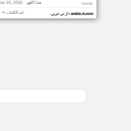
Jan 16, 2026
منذ ٦ أشهر
YD16SE
عدد الكلمات: ١٠٩
•
arabic.rt.com
ار تي عربي