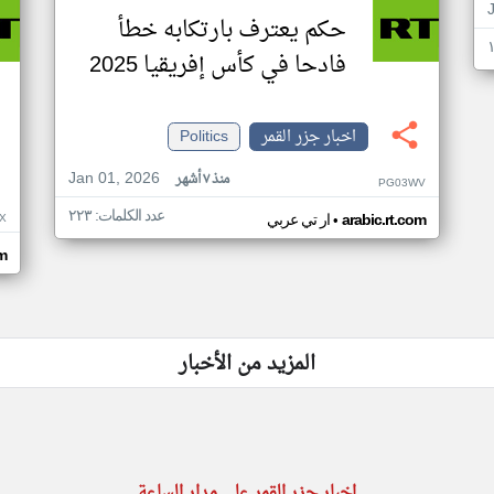
حكم يعترف بارتكابه خطأ
فادحا في كأس إفريقيا 2025
اخبار جزر القمر
Politics
Jan 01, 2026
منذ ٧ أشهر
PG03WV
عدد الكلمات: ٢٢٣
•
X
arabic.rt.com
ار تي عربي
om
المزيد من الأخبار
اخبار جزر القمر على مدار الساعة