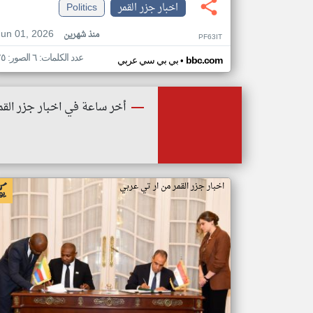
اخبار جزر القمر
Politics
Jun 01, 2026
منذ شهرين
PF63IT
عدد الكلمات: ٦ الصور: ٢٥
•
bbc.com
بي بي سي عربي
أخر ساعة في اخبار جزر القم
اخبار جزر القمر من ار تي عربي