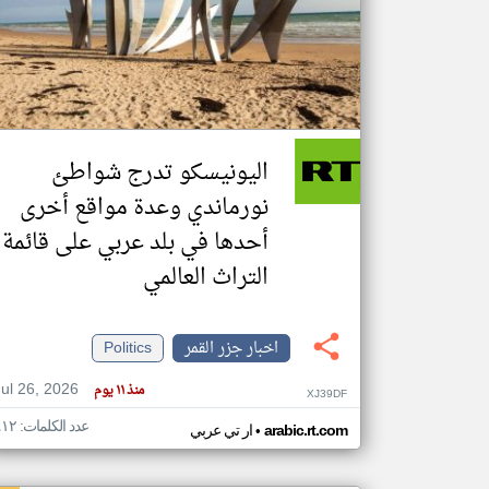
تعبر
المقالات
الموجوده
هنا عن
وجهة
اليونيسكو تدرج شواطئ
نظر
كاتبيها.
نورماندي وعدة مواقع أخرى
أحدها في بلد عربي على قائمة
التراث العالمي
اخبار جزر القمر
Politics
Jul 26, 2026
منذ ١١ يوم
XJ39DF
عدد الكلمات: ٤١٢
•
arabic.rt.com
ار تي عربي