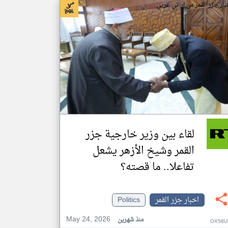
بار جزر القمر من ار تي عربي
لقاء بين وزير خارجية جزر
القمر وشيخ الأزهر يشعل
تفاعلا.. ما قصته؟
اخبار جزر القمر
Politics
May 24, 2026
منذ شهرين
OX58U