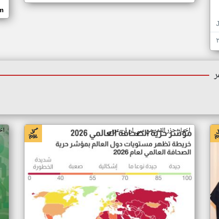
om
ر
اخبار جزر القمر من سي ان ان عربي
اخ