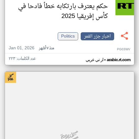
حكم يعترف بارتكابه خطأ فادحا في
كأس إفريقيا 2025
اخبار جزر القمر
Politics
Jan 01, 2026
منذ ٧ أشهر
PG03WV
عدد الكلمات: ٢٢٣
•
arabic.rt.com
ار تي عربي