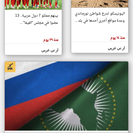
اليونيسكو تدرج شواطئ نورماندي
بينهم ممثلو 7 دول عربية.. 13
klyoum.com
وعدة مواقع أخرى أحدها في بلد ...
تغيير الدولة
عضوا في مجلس "الفيفا" ...
تعبر
مصادر الأخبار من جزر القمر
المقالات
الموجوده
اخبار جزر القمر على مدار الساعة
منذ ١٤ يوم
هنا عن
منذ ٢٩ يوم
وجهة
نظر
أهم اخبار جزر القمر العاجلة والمباشرة
ار تي عربي
كاتبيها.
ار تي عربي