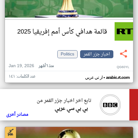
قائمة هدافي كأس أمم إفريقيا 2025
اخبار جزر القمر
Politics
Jan 19, 2026
منذ ٦ أشهر
QG60YL
عدد الكلمات: ١٤١
•
arabic.rt.com
ار تي عربي
تابع اخر اخبار جزر القمر من
بي بي سي عربي
مصادر أخرى