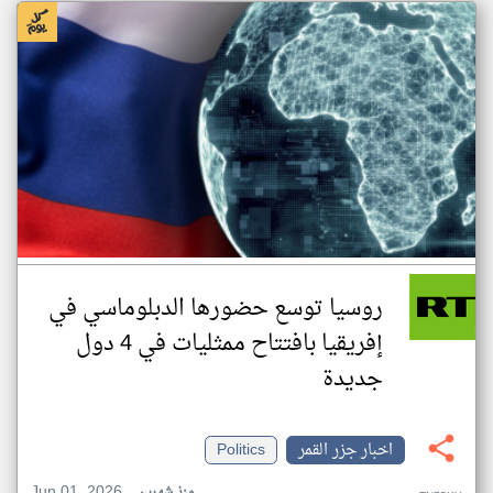
روسيا توسع حضورها الدبلوماسي في
إفريقيا بافتتاح ممثليات في 4 دول
جديدة
اخبار جزر القمر
Politics
Jun 01, 2026