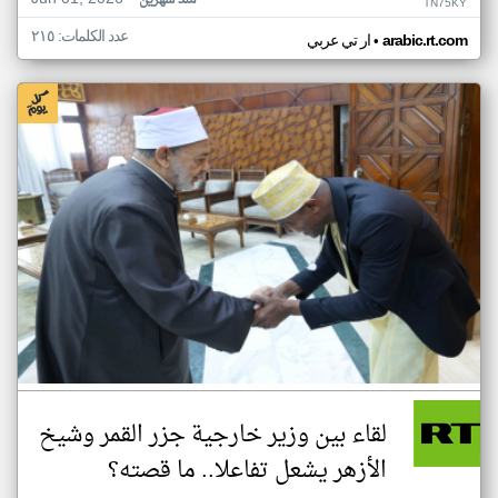
منذ شهرين
TN75KY
عدد الكلمات: ٢١٥
•
arabic.rt.com
ار تي عربي
لقاء بين وزير خارجية جزر القمر وشيخ
الأزهر يشعل تفاعلا.. ما قصته؟