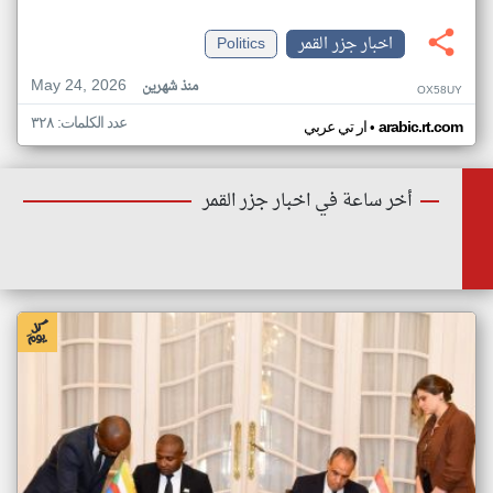
اخبار جزر القمر
Politics
May 24, 2026
منذ شهرين
OX58UY
عدد الكلمات: ٣٢٨
•
arabic.rt.com
ار تي عربي
أخر ساعة في اخبار جزر القمر