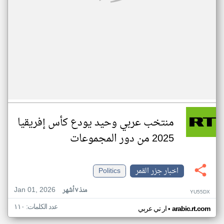
منتخب عربي وحيد يودع كأس إفريقيا
2025 من دور المجموعات
اخبار جزر القمر
Politics
Jan 01, 2026
منذ ٧ أشهر
YU55DX
عدد الكلمات: ١١٠
•
arabic.rt.com
ار تي عربي