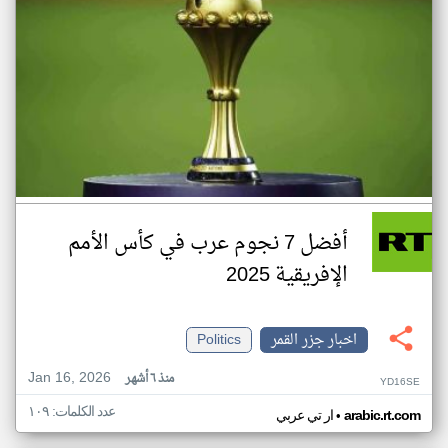
أفضل 7 نجوم عرب في كأس الأمم
الإفريقية 2025
اخبار جزر القمر
Politics
Jan 16, 2026
منذ ٦ أشهر
YD16SE
عدد الكلمات: ١٠٩
•
arabic.rt.com
ار تي عربي