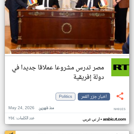
مصر تدرس مشروعا عملاقا جديدا في
دولة إفريقية
اخبار جزر القمر
Politics
May 24, 2026
منذ شهرين
NH91ES
عدد الكلمات: ٢٥٤
•
arabic.rt.com
ار تي عربي