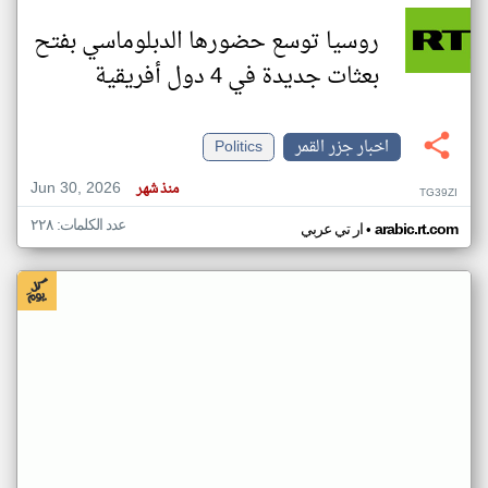
روسيا توسع حضورها الدبلوماسي بفتح
بعثات جديدة في 4 دول أفريقية
اخبار جزر القمر
Politics
Jun 30, 2026
منذ شهر
TG39ZI
عدد الكلمات: ٢٢٨
•
arabic.rt.com
ار تي عربي