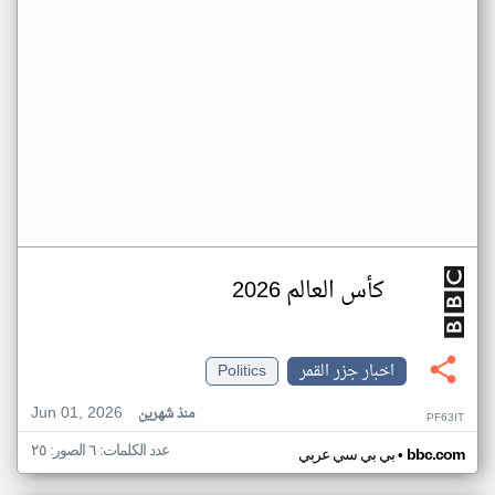
كأس العالم 2026
اخبار جزر القمر
Politics
Jun 01, 2026
منذ شهرين
PF63IT
عدد الكلمات: ٦ الصور: ٢٥
•
bbc.com
بي بي سي عربي