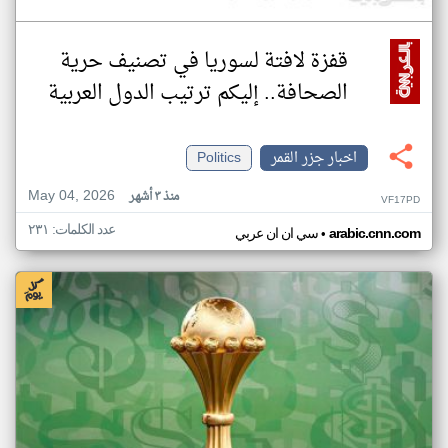
قفزة لافتة لسوريا في تصنيف حرية
الصحافة.. إليكم ترتيب الدول العربية
اخبار جزر القمر
Politics
May 04, 2026
منذ ٣ أشهر
VF17PD
عدد الكلمات: ٢٣١
•
arabic.cnn.com
سي ان ان عربي