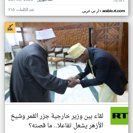
منذ شهرين
TN75KY
عدد الكلمات: ٢١٥
•
arabic.rt.com
ار تي عربي
لقاء بين وزير خارجية جزر القمر وشيخ
الأزهر يشعل تفاعلا.. ما قصته؟