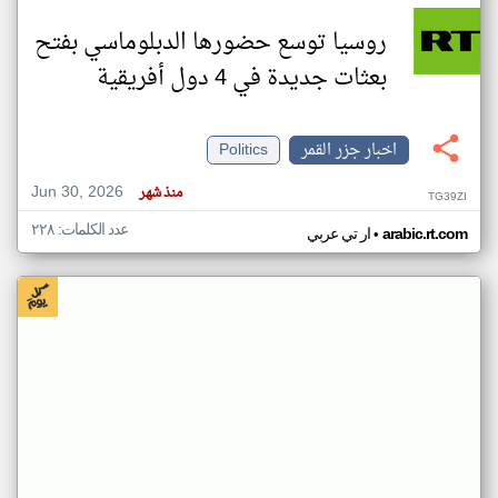
روسيا توسع حضورها الدبلوماسي بفتح
بعثات جديدة في 4 دول أفريقية
اخبار جزر القمر
Politics
Jun 30, 2026
منذ شهر
TG39ZI
عدد الكلمات: ٢٢٨
•
arabic.rt.com
ار تي عربي