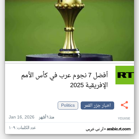
أفضل 7 نجوم عرب في كأس الأمم
الإفريقية 2025
اخبار جزر القمر
Politics
Jan 16, 2026
منذ ٦ أشهر
YD16SE
عدد الكلمات: ١٠٩
•
arabic.rt.com
ار تي عربي