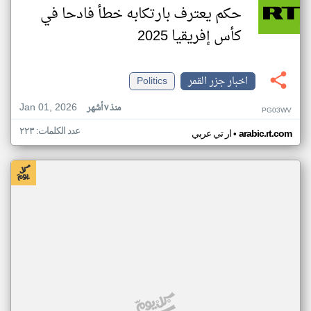
حكم يعترف بارتكابه خطأ فادحا في
كأس إفريقيا 2025
اخبار جزر القمر
Politics
Jan 01, 2026
منذ ٧ أشهر
PG03WV
عدد الكلمات: ٢٢٣
•
arabic.rt.com
ار تي عربي