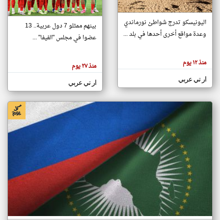
اليونيسكو تدرج شواطئ نورماندي
بينهم ممثلو 7 دول عربية.. 13
klyoum.com
وعدة مواقع أخرى أحدها في بلد ...
تغيير الدولة
عضوا في مجلس "الفيفا" ...
تعبر
مصادر الأخبار من جزر القمر
المقالات
الموجوده
اخبار جزر القمر على مدار الساعة
منذ ١٢ يوم
هنا عن
منذ ٢٧ يوم
وجهة
نظر
أهم اخبار جزر القمر العاجلة والمباشرة
ار تي عربي
كاتبيها.
ار تي عربي