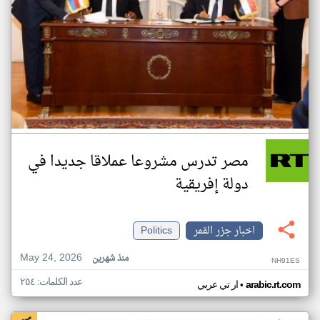
مصر تدرس مشروعا عملاقا جديدا في
دولة إفريقية
اخبار جزر القمر
Politics
May 24, 2026
منذ شهرين
NH91ES
عدد الكلمات: ٢٥٤
•
arabic.rt.com
ار تي عربي