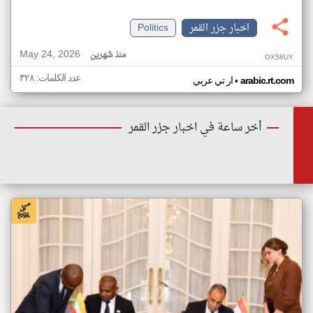
اخبار جزر القمر
Politics
May 24, 2026
منذ شهرين
OX58UY
عدد الكلمات: ٣٢٨
•
arabic.rt.com
ار تي عربي
أخر ساعة في اخبار جزر القمر