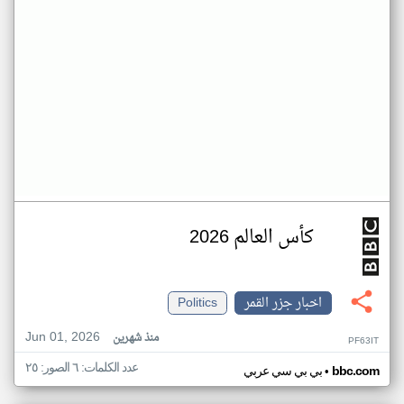
كأس العالم 2026
اخبار جزر القمر
Politics
Jun 01, 2026
منذ شهرين
PF63IT
عدد الكلمات: ٦ الصور: ٢٥
•
bbc.com
بي بي سي عربي