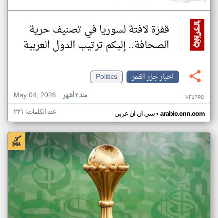
قفزة لافتة لسوريا في تصنيف حرية
الصحافة.. إليكم ترتيب الدول العربية
اخبار جزر القمر
Politics
May 04, 2026
منذ ٣ أشهر
VF17PD
عدد الكلمات: ٢٣١
•
arabic.cnn.com
سي ان ان عربي