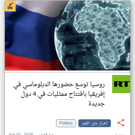
روسيا توسع حضورها الدبلوماسي في
إفريقيا بافتتاح ممثليات في 4 دول
جديدة
اخبار جزر القمر
Politics
Jun 01, 2026