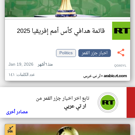
قائمة هدافي كأس أمم إفريقيا 2025
اخبار جزر القمر
Politics
Jan 19, 2026
منذ ٦ أشهر
QG60YL
عدد الكلمات: ١٤١
•
arabic.rt.com
ار تي عربي
تابع اخر اخبار جزر القمر من
ار تي عربي
مصادر أخرى