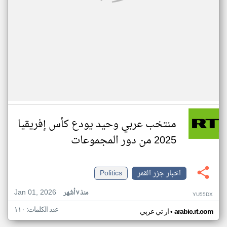
منتخب عربي وحيد يودع كأس إفريقيا
2025 من دور المجموعات
اخبار جزر القمر
Politics
Jan 01, 2026
منذ ٧ أشهر
YU55DX
عدد الكلمات: ١١٠
•
arabic.rt.com
ار تي عربي