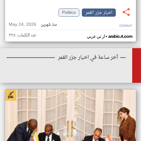
اخبار جزر القمر
Politics
May 24, 2026
منذ شهرين
OX58UY
عدد الكلمات: ٣٢٨
•
arabic.rt.com
ار تي عربي
أخر ساعة في اخبار جزر القمر