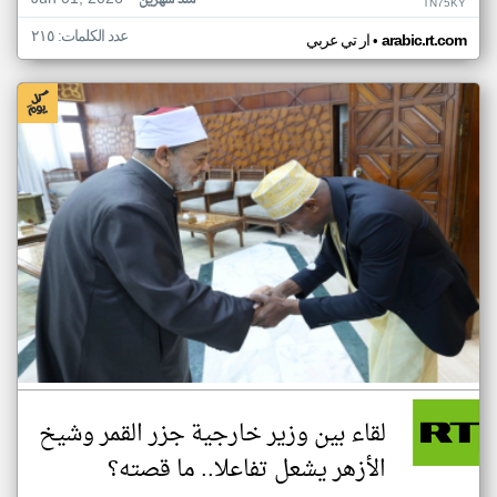
منذ شهرين
TN75KY
عدد الكلمات: ٢١٥
•
arabic.rt.com
ار تي عربي
لقاء بين وزير خارجية جزر القمر وشيخ
الأزهر يشعل تفاعلا.. ما قصته؟