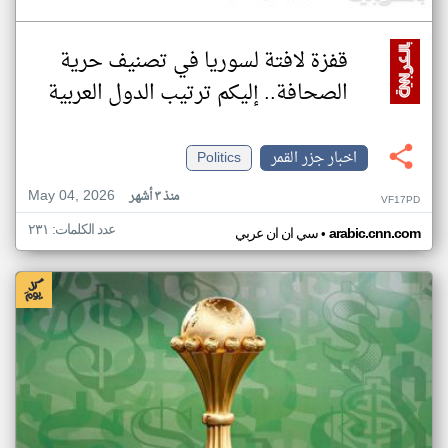
قفزة لافتة لسوريا في تصنيف حرية
الصحافة.. إليكم ترتيب الدول العربية
اخبار جزر القمر
Politics
May 04, 2026
منذ ٣ أشهر
VF17PD
عدد الكلمات: ٢٣١
•
arabic.cnn.com
سي ان ان عربي