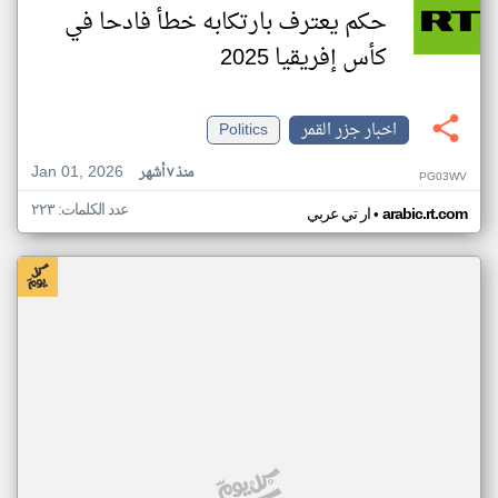
حكم يعترف بارتكابه خطأ فادحا في
كأس إفريقيا 2025
اخبار جزر القمر
Politics
Jan 01, 2026
منذ ٧ أشهر
PG03WV
عدد الكلمات: ٢٢٣
•
arabic.rt.com
ار تي عربي