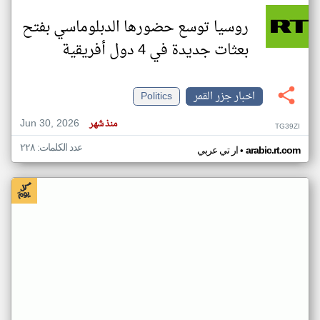
روسيا توسع حضورها الدبلوماسي بفتح
بعثات جديدة في 4 دول أفريقية
اخبار جزر القمر
Politics
Jun 30, 2026
منذ شهر
TG39ZI
عدد الكلمات: ٢٢٨
•
arabic.rt.com
ار تي عربي