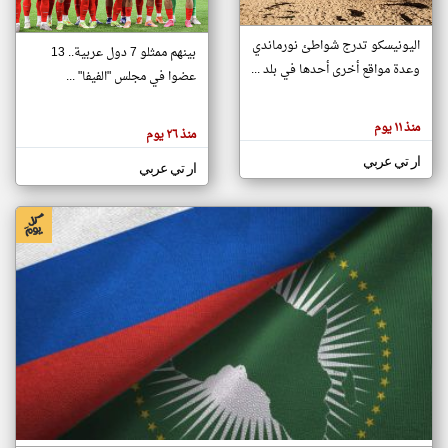
اليونيسكو تدرج شواطئ نورماندي
بينهم ممثلو 7 دول عربية.. 13
klyoum.com
وعدة مواقع أخرى أحدها في بلد ...
تغيير الدولة
عضوا في مجلس "الفيفا" ...
تعبر
مصادر الأخبار من جزر القمر
المقالات
الموجوده
اخبار جزر القمر على مدار الساعة
منذ ١١ يوم
هنا عن
منذ ٢٦ يوم
وجهة
نظر
أهم اخبار جزر القمر العاجلة والمباشرة
ار تي عربي
كاتبيها.
ار تي عربي