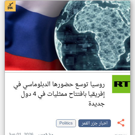
روسيا توسع حضورها الدبلوماسي في
إفريقيا بافتتاح ممثليات في 4 دول
جديدة
اخبار جزر القمر
Politics
Jun 01, 2026