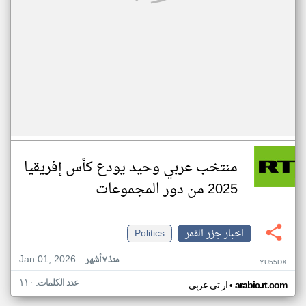
منتخب عربي وحيد يودع كأس إفريقيا
2025 من دور المجموعات
اخبار جزر القمر
Politics
Jan 01, 2026
منذ ٧ أشهر
YU55DX
عدد الكلمات: ١١٠
•
arabic.rt.com
ار تي عربي