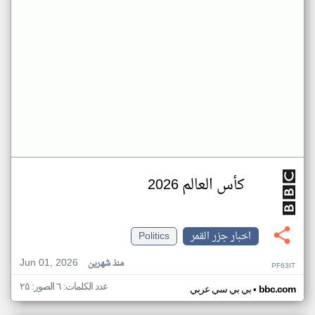
كأس العالم 2026
اخبار جزر القمر
Politics
Jun 01, 2026
منذ شهرين
PF63IT
عدد الكلمات: ٦ الصور: ٢٥
•
bbc.com
بي بي سي عربي