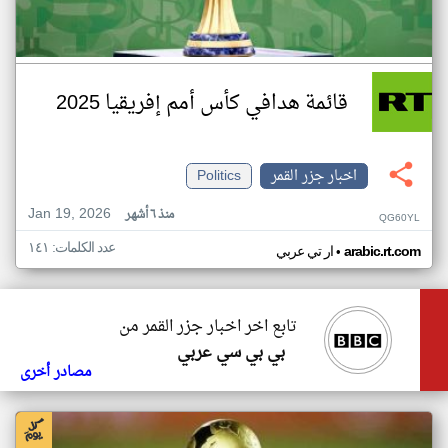
قائمة هدافي كأس أمم إفريقيا 2025
اخبار جزر القمر
Politics
Jan 19, 2026
منذ ٦ أشهر
QG60YL
عدد الكلمات: ١٤١
•
arabic.rt.com
ار تي عربي
تابع اخر اخبار جزر القمر من
بي بي سي عربي
مصادر أخرى