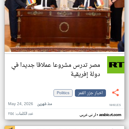
مصر تدرس مشروعا عملاقا جديدا في
دولة إفريقية
اخبار جزر القمر
Politics
May 24, 2026
منذ شهرين
NH91ES
عدد الكلمات: ٢٥٤
•
arabic.rt.com
ار تي عربي