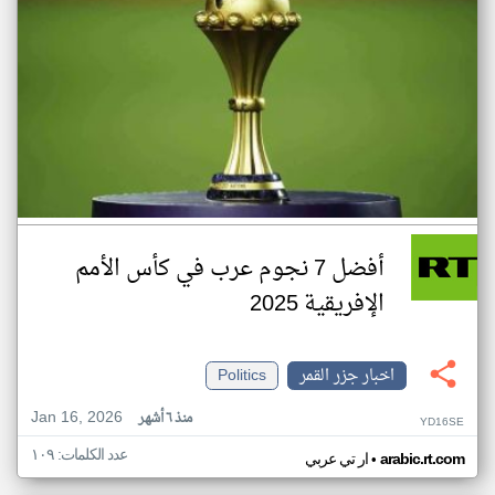
أفضل 7 نجوم عرب في كأس الأمم
الإفريقية 2025
اخبار جزر القمر
Politics
Jan 16, 2026
منذ ٦ أشهر
YD16SE
عدد الكلمات: ١٠٩
•
arabic.rt.com
ار تي عربي