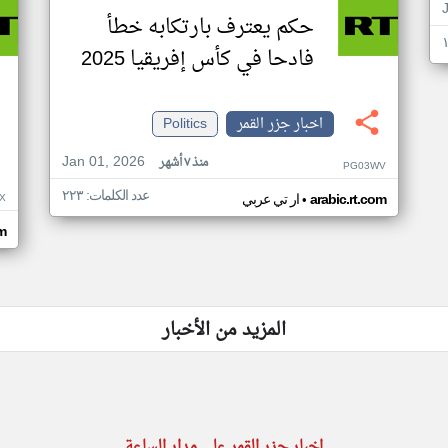
حكم يعترف بارتكابه خطأ
فادحا في كأس إفريقيا 2025
اخبار جزر القمر
Politics
Jan 01, 2026
منذ ٧ أشهر
PG03WV
عدد الكلمات: ٢٢٣
•
X
arabic.rt.com
ار تي عربي
om
المزيد من الأخبار
اخبار جزر القمر على مدار الساعة