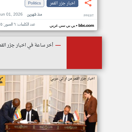
اخبار جزر القمر
Politics
Jun 01, 2026
منذ شهرين
PF63IT
عدد الكلمات: ٦ الصور: ٢٥
•
bbc.com
بي بي سي عربي
أخر ساعة في اخبار جزر القم
اخبار جزر القمر من ار تي عربي