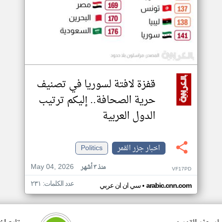
قفزة لافتة لسوريا في تصنيف
حرية الصحافة.. إليكم ترتيب
الدول العربية
اخبار جزر القمر
Politics
May 04, 2026
منذ ٣ أشهر
VF17PD
عدد الكلمات: ٢٣١
•
arabic.cnn.com
سي ان ان عربي