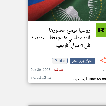
klyoum.com
تغيير الدولة
مصادر الأخبار من جزر القمر
روسيا توسع حضورها
اخبار جزر القمر على مدار الساعة
الدبلوماسي بفتح بعثات جديدة
أهم اخبار جزر القمر العاجلة والمباشرة
في 4 دول أفريقية
اخبار جزر القمر
Politics
Jun 30, 2026
منذ شهر
TG39
عدد الكلمات: ٢٢٨
•
arabic.rt.c
ار تي عربي