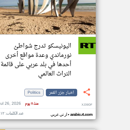
تعبر
المقالات
الموجوده
هنا عن
وجهة
اليونيسكو تدرج شواطئ
نظر
كاتبيها.
نورماندي وعدة مواقع أخرى
أحدها في بلد عربي على قائمة
التراث العالمي
اخبار جزر القمر
Politics
Jul 26, 2026
منذ ١١ يوم
XJ39DF
عدد الكلمات: ٤١٢
•
arabic.rt.com
ار تي عربي