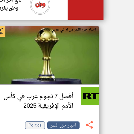
تابع اخر اخب
وطن يغرد
اخبار جزر القمر من ار تي عربي
أفضل 7 نجوم عرب في كأس
الأمم الإفريقية 2025
اخبار جزر القمر
Politics