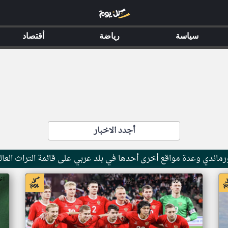
سياسة
رياضة
أقتصاد
أجدد الاخبار
ماندي وعدة مواقع أخرى أحدها في بلد عربي على قائمة التراث العال
اخبار جزر القمر من ار تي عربي
اخ