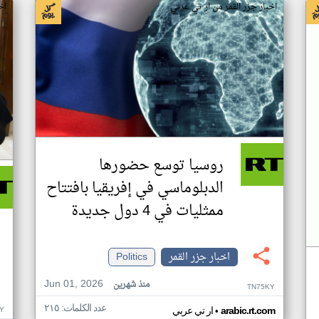
اخبار جزر القمر من ار تي عربي
اخ
روسيا توسع حضورها
الدبلوماسي في إفريقيا بافتتاح
ممثليات في 4 دول جديدة
اخبار جزر القمر
Politics
Jun 01, 2026
منذ شهرين
TN75KY
عدد الكلمات: ٢١٥
•
Y
arabic.rt.com
ار تي عربي