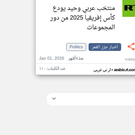
منتخب عربي وحيد يودع
كأس إفريقيا 2025 من دور
المجموعات
اخبار جزر القمر
Politics
Jan 01, 2026
منذ ٧ أشهر
YU55D
عدد الكلمات: ١١٠
•
arabic.rt.c
ار تي عربي