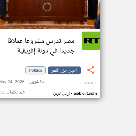
مصر تدرس مشروعا عملاقا
جديدا في دولة إفريقية
اخبار جزر القمر
Politics
May 24, 2026
منذ شهرين
NH91ES
عدد الكلمات: ٢٥٤
•
arabic.rt.com
ار تي عربي