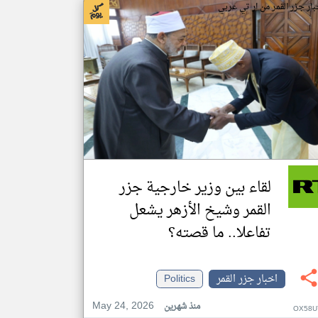
بار جزر القمر من ار تي عربي
لقاء بين وزير خارجية جزر
القمر وشيخ الأزهر يشعل
تفاعلا.. ما قصته؟
اخبار جزر القمر
Politics
May 24, 2026
منذ شهرين
OX58U