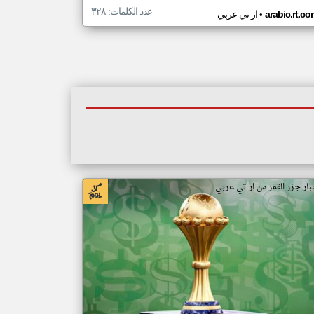
عدد الكلمات: ٣٢٨
•
arabic.rt.c
ار تي عربي
بار جزر القمر من ار تي عربي