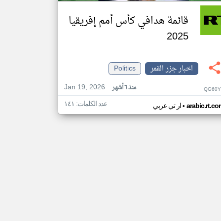
قائمة هدافي كأس أمم إفريقيا
2025
اخبار جزر القمر
Politics
Jan 19, 2026
منذ ٦ أشهر
QG60Y
عدد الكلمات: ١٤١
•
arabic.rt.c
ار تي عربي