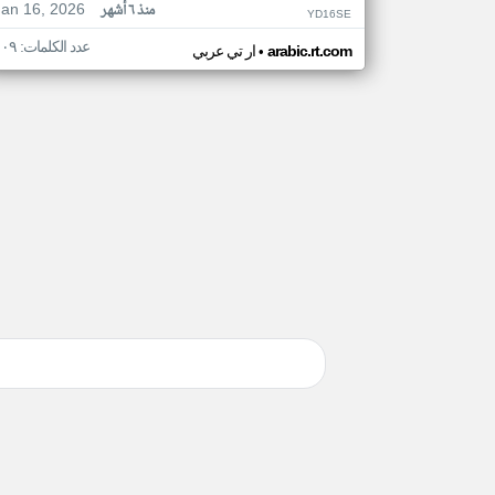
Jan 16, 2026
منذ ٦ أشهر
YD16SE
عدد الكلمات: ١٠٩
•
arabic.rt.com
ار تي عربي