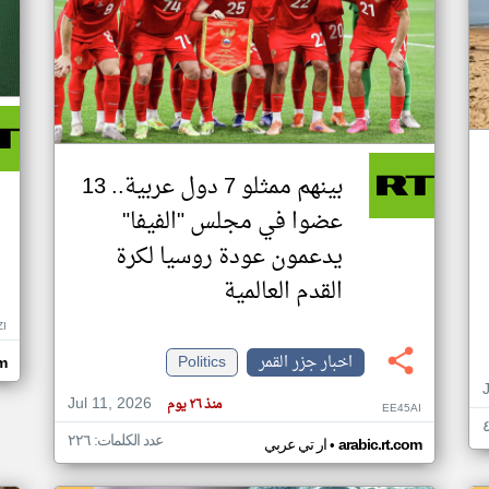
بينهم ممثلو 7 دول عربية.. 13
عضوا في مجلس "الفيفا"
يدعمون عودة روسيا لكرة
القدم العالمية
ZI
اخبار جزر القمر
Politics
om
Jul 11, 2026
منذ ٢٦ يوم
EE45AI
عدد الكلمات: ٢٢٦
•
arabic.rt.com
ار تي عربي