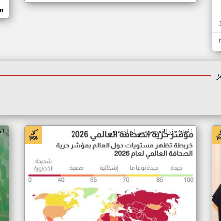
om
ر
اخبار جزر القمر من سي ان ان عربي
اخ