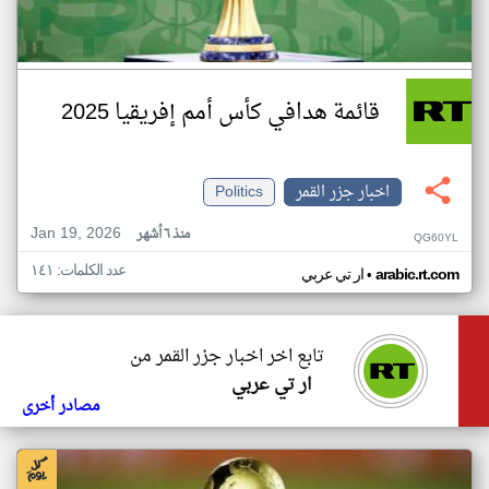
قائمة هدافي كأس أمم إفريقيا 2025
اخبار جزر القمر
Politics
Jan 19, 2026
منذ ٦ أشهر
QG60YL
عدد الكلمات: ١٤١
•
arabic.rt.com
ار تي عربي
تابع اخر اخبار جزر القمر من
ار تي عربي
مصادر أخرى