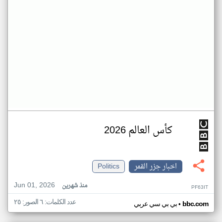
كأس العالم 2026
اخبار جزر القمر
Politics
Jun 01, 2026
منذ شهرين
PF63IT
عدد الكلمات: ٦ الصور: ٢٥
•
bbc.com
بي بي سي عربي