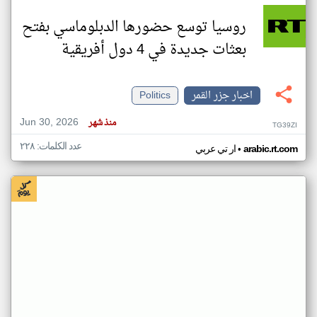
روسيا توسع حضورها الدبلوماسي بفتح
بعثات جديدة في 4 دول أفريقية
اخبار جزر القمر
Politics
Jun 30, 2026
منذ شهر
TG39ZI
عدد الكلمات: ٢٢٨
•
arabic.rt.com
ار تي عربي