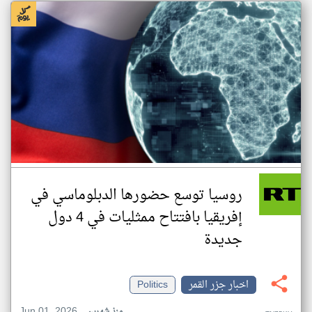
روسيا توسع حضورها الدبلوماسي في
إفريقيا بافتتاح ممثليات في 4 دول
جديدة
اخبار جزر القمر
Politics
Jun 01, 2026