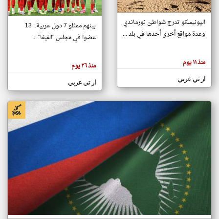
اليونيسكو تدرج شواطئ نورماندي
بينهم ممثلو 7 دول عربية.. 13
klyoum.com
وعدة مواقع أخرى أحدها في بلد ...
تغيير الدولة
عضوا في مجلس "الفيفا" ...
تعبر
مصادر الأخبار من جزر القمر
المقالات
الموجوده
اخبار جزر القمر على مدار الساعة
منذ ١١ يوم
هنا عن
منذ ٢٦ يوم
وجهة
نظر
أهم اخبار جزر القمر العاجلة والمباشرة
ار تي عربي
كاتبيها.
ار تي عربي