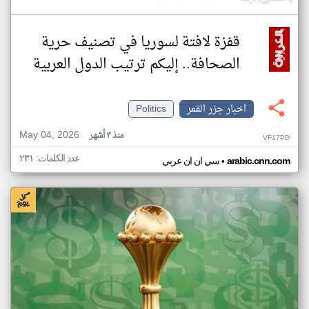
قفزة لافتة لسوريا في تصنيف حرية
الصحافة.. إليكم ترتيب الدول العربية
اخبار جزر القمر
Politics
May 04, 2026
منذ ٣ أشهر
VF17PD
عدد الكلمات: ٢٣١
•
arabic.cnn.com
سي ان ان عربي