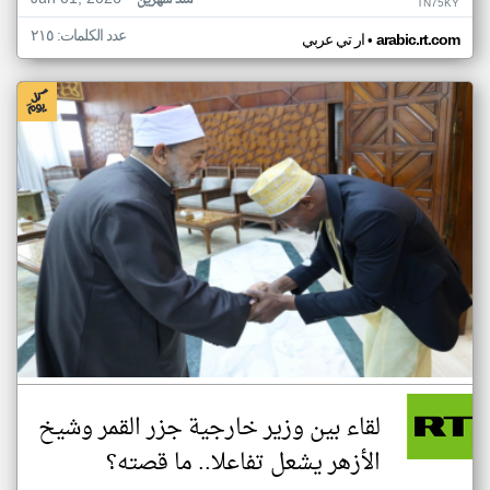
منذ شهرين
TN75KY
عدد الكلمات: ٢١٥
•
arabic.rt.com
ار تي عربي
لقاء بين وزير خارجية جزر القمر وشيخ
الأزهر يشعل تفاعلا.. ما قصته؟