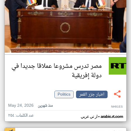
مصر تدرس مشروعا عملاقا جديدا في
دولة إفريقية
اخبار جزر القمر
Politics
May 24, 2026
منذ شهرين
NH91ES
عدد الكلمات: ٢٥٤
•
arabic.rt.com
ار تي عربي