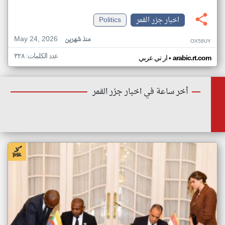
اخبار جزر القمر
Politics
May 24, 2026
منذ شهرين
OX58UY
عدد الكلمات: ٣٢٨
•
arabic.rt.com
ار تي عربي
أخر ساعة في اخبار جزر القمر