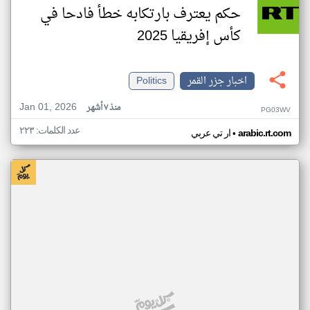
حكم يعترف بارتكابه خطأ فادحا في
كأس إفريقيا 2025
اخبار جزر القمر
Politics
Jan 01, 2026
منذ ٧ أشهر
PG03WV
عدد الكلمات: ٢٢٣
•
arabic.rt.com
ار تي عربي