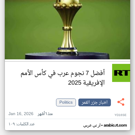
أفضل 7 نجوم عرب في كأس الأمم
الإفريقية 2025
اخبار جزر القمر
Politics
Jan 16, 2026
منذ ٦ أشهر
YD16SE
عدد الكلمات: ١٠٩
•
arabic.rt.com
ار تي عربي