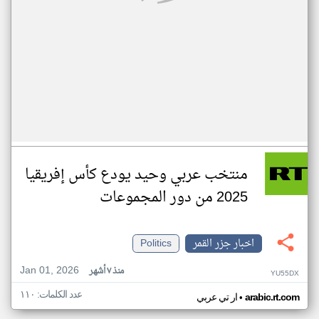
منتخب عربي وحيد يودع كأس إفريقيا
2025 من دور المجموعات
اخبار جزر القمر
Politics
Jan 01, 2026
منذ ٧ أشهر
YU55DX
عدد الكلمات: ١١٠
•
arabic.rt.com
ار تي عربي