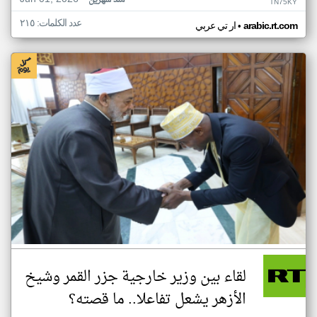
منذ شهرين
TN75KY
عدد الكلمات: ٢١٥
•
arabic.rt.com
ار تي عربي
لقاء بين وزير خارجية جزر القمر وشيخ
الأزهر يشعل تفاعلا.. ما قصته؟