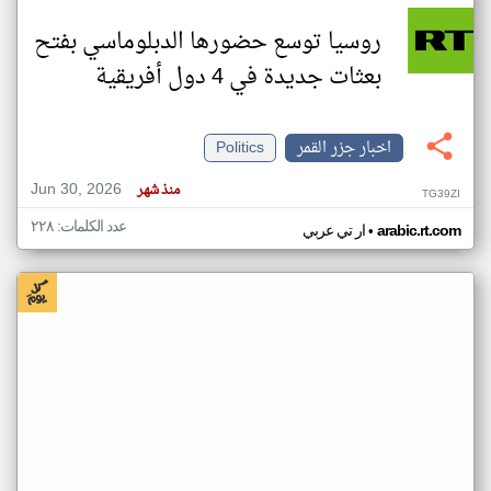
روسيا توسع حضورها الدبلوماسي بفتح
بعثات جديدة في 4 دول أفريقية
اخبار جزر القمر
Politics
Jun 30, 2026
منذ شهر
TG39ZI
عدد الكلمات: ٢٢٨
•
arabic.rt.com
ار تي عربي