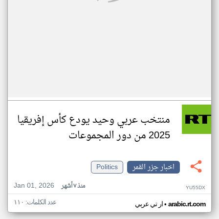
منتخب عربي وحيد يودع كأس إفريقيا
2025 من دور المجموعات
اخبار جزر القمر
Politics
Jan 01, 2026
منذ ٧ أشهر
YU55DX
عدد الكلمات: ١١٠
•
arabic.rt.com
ار تي عربي