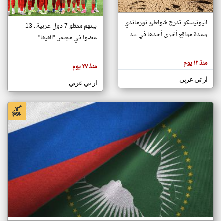
اليونيسكو تدرج شواطئ نورماندي
بينهم ممثلو 7 دول عربية.. 13
klyoum.com
وعدة مواقع أخرى أحدها في بلد ...
تغيير الدولة
عضوا في مجلس "الفيفا" ...
تعبر
مصادر الأخبار من جزر القمر
المقالات
الموجوده
اخبار جزر القمر على مدار الساعة
منذ ١٢ يوم
هنا عن
منذ ٢٧ يوم
وجهة
نظر
أهم اخبار جزر القمر العاجلة والمباشرة
ار تي عربي
كاتبيها.
ار تي عربي