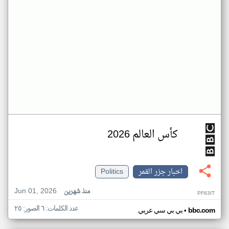
كأس العالم 2026
اخبار جزر القمر
Politics
Jun 01, 2026
منذ شهرين
PF63IT
عدد الكلمات: ٦ الصور: ٢٥
•
bbc.com
بي بي سي عربي