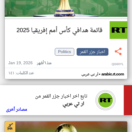
قائمة هدافي كأس أمم إفريقيا 2025
اخبار جزر القمر
Politics
Jan 19, 2026
منذ ٦ أشهر
QG60YL
عدد الكلمات: ١٤١
•
arabic.rt.com
ار تي عربي
تابع اخر اخبار جزر القمر من
ار تي عربي
مصادر أخرى