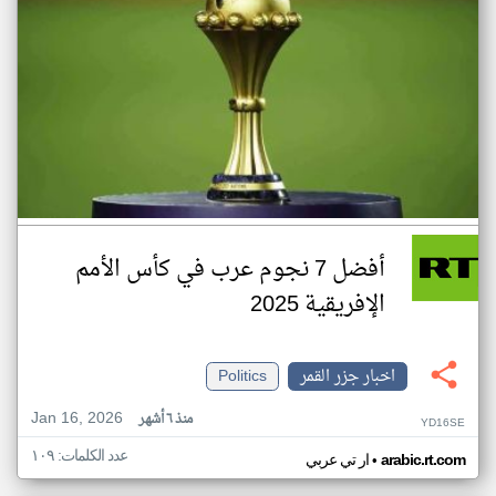
أفضل 7 نجوم عرب في كأس الأمم
الإفريقية 2025
اخبار جزر القمر
Politics
Jan 16, 2026
منذ ٦ أشهر
YD16SE
عدد الكلمات: ١٠٩
•
arabic.rt.com
ار تي عربي