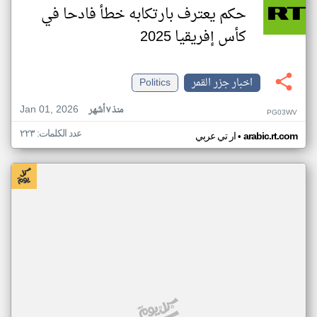
حكم يعترف بارتكابه خطأ فادحا في
كأس إفريقيا 2025
اخبار جزر القمر
Politics
Jan 01, 2026
منذ ٧ أشهر
PG03WV
عدد الكلمات: ٢٢٣
•
arabic.rt.com
ار تي عربي