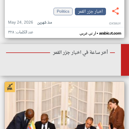
اخبار جزر القمر
Politics
May 24, 2026
منذ شهرين
OX58UY
عدد الكلمات: ٣٢٨
•
arabic.rt.com
ار تي عربي
أخر ساعة في اخبار جزر القمر