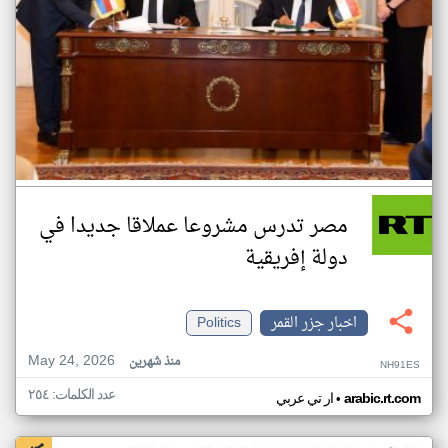
مصر تدرس مشروعا عملاقا جديدا في
دولة إفريقية
اخبار جزر القمر
Politics
May 24, 2026
منذ شهرين
NH91ES
عدد الكلمات: ٢٥٤
•
arabic.rt.com
ار تي عربي