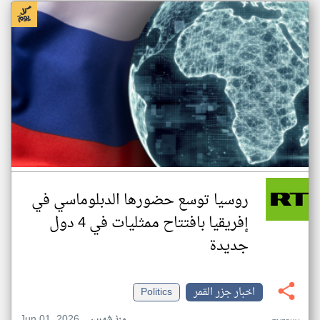
روسيا توسع حضورها الدبلوماسي في
إفريقيا بافتتاح ممثليات في 4 دول
جديدة
اخبار جزر القمر
Politics
Jun 01, 2026