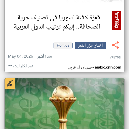
قفزة لافتة لسوريا في تصنيف حرية
الصحافة.. إليكم ترتيب الدول العربية
اخبار جزر القمر
Politics
May 04, 2026
منذ ٣ أشهر
VF17PD
عدد الكلمات: ٢٣١
•
arabic.cnn.com
سي ان ان عربي