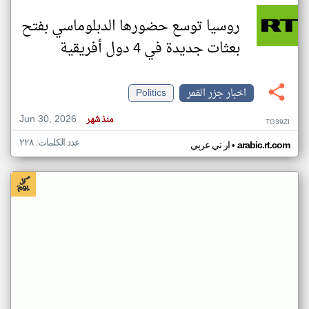
روسيا توسع حضورها الدبلوماسي بفتح
بعثات جديدة في 4 دول أفريقية
اخبار جزر القمر
Politics
Jun 30, 2026
منذ شهر
TG39ZI
عدد الكلمات: ٢٢٨
•
arabic.rt.com
ار تي عربي