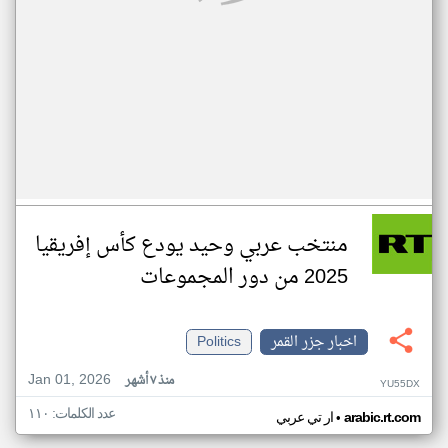
منتخب عربي وحيد يودع كأس إفريقيا
2025 من دور المجموعات
اخبار جزر القمر
Politics
Jan 01, 2026
منذ ٧ أشهر
YU55DX
عدد الكلمات: ١١٠
•
arabic.rt.com
ار تي عربي