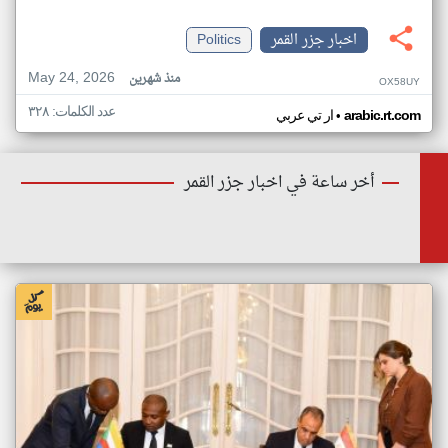
اخبار جزر القمر
Politics
May 24, 2026
منذ شهرين
OX58UY
عدد الكلمات: ٣٢٨
•
arabic.rt.com
ار تي عربي
أخر ساعة في اخبار جزر القمر