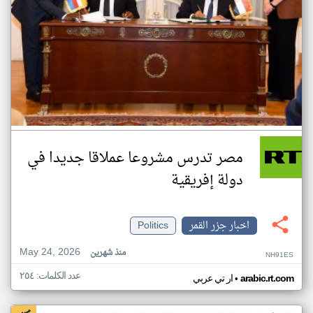
مصر تدرس مشروعا عملاقا جديدا في
دولة إفريقية
اخبار جزر القمر
Politics
May 24, 2026
منذ شهرين
NH91ES
عدد الكلمات: ٢٥٤
•
arabic.rt.com
ار تي عربي