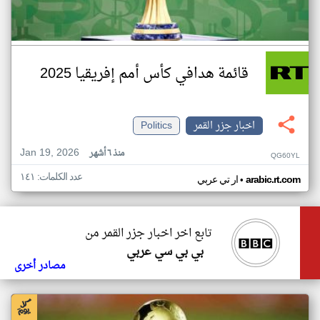
قائمة هدافي كأس أمم إفريقيا 2025
اخبار جزر القمر
Politics
Jan 19, 2026
منذ ٦ أشهر
QG60YL
عدد الكلمات: ١٤١
•
arabic.rt.com
ار تي عربي
تابع اخر اخبار جزر القمر من
بي بي سي عربي
مصادر أخرى