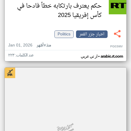
حكم يعترف بارتكابه خطأ فادحا في
كأس إفريقيا 2025
اخبار جزر القمر
Politics
Jan 01, 2026
منذ ٧ أشهر
PG03WV
عدد الكلمات: ٢٢٣
•
arabic.rt.com
ار تي عربي