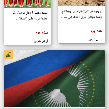
اليونيسكو تدرج شواطئ نورماندي
بينهم ممثلو 7 دول عربية.. 13
klyoum.com
وعدة مواقع أخرى أحدها في بلد ...
تغيير الدولة
عضوا في مجلس "الفيفا" ...
تعبر
مصادر الأخبار من جزر القمر
المقالات
الموجوده
اخبار جزر القمر على مدار الساعة
منذ ١٢ يوم
هنا عن
منذ ٢٧ يوم
وجهة
نظر
أهم اخبار جزر القمر العاجلة والمباشرة
ار تي عربي
كاتبيها.
ار تي عربي