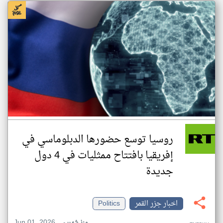
روسيا توسع حضورها الدبلوماسي في
إفريقيا بافتتاح ممثليات في 4 دول
جديدة
اخبار جزر القمر
Politics
Jun 01, 2026