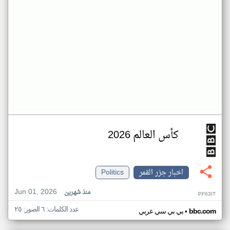
كأس العالم 2026
اخبار جزر القمر
Politics
Jun 01, 2026
منذ شهرين
PF63IT
عدد الكلمات: ٦ الصور: ٢٥
•
bbc.com
بي بي سي عربي