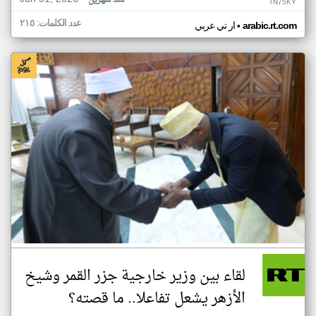
منذ شهرين
TN75KY
عدد الكلمات: ٢١٥
•
arabic.rt.com
ار تي عربي
لقاء بين وزير خارجية جزر القمر وشيخ
الأزهر يشعل تفاعلا.. ما قصته؟