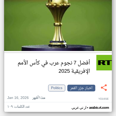
أفضل 7 نجوم عرب في كأس الأمم
الإفريقية 2025
اخبار جزر القمر
Politics
Jan 16, 2026
منذ ٦ أشهر
YD16SE
عدد الكلمات: ١٠٩
•
arabic.rt.com
ار تي عربي