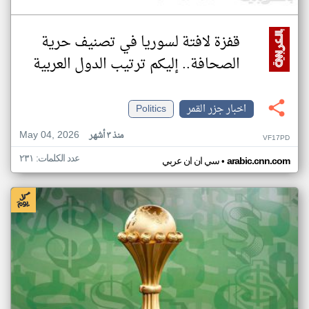
قفزة لافتة لسوريا في تصنيف حرية
الصحافة.. إليكم ترتيب الدول العربية
اخبار جزر القمر
Politics
May 04, 2026
منذ ٣ أشهر
VF17PD
عدد الكلمات: ٢٣١
•
arabic.cnn.com
سي ان ان عربي