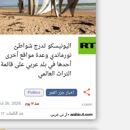
تعبر
المقالات
الموجوده
هنا عن
وجهة
اليونيسكو تدرج شواطئ
نظر
كاتبيها.
نورماندي وعدة مواقع أخرى
أحدها في بلد عربي على قائمة
التراث العالمي
اخبار جزر القمر
Politics
Jul 26, 2026
منذ ١٢ يوم
XJ39DF
عدد الكلمات: ٤١٢
•
arabic.rt.com
ار تي عربي