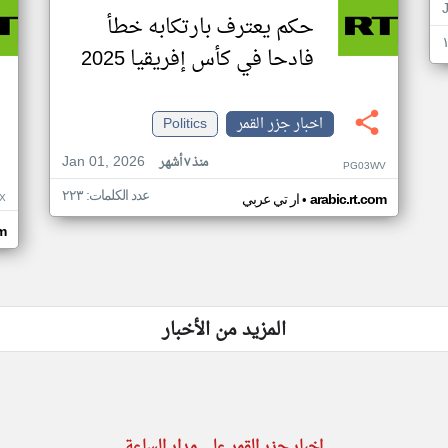
حكم يعترف بارتكابه خطأ
فادحا في كأس إفريقيا 2025
اخبار جزر القمر
Politics
Jan 01, 2026
منذ ٧ أشهر
PG03WV
عدد الكلمات: ٢٢٣
•
X
arabic.rt.com
ار تي عربي
om
المزيد من الأخبار
اخبار جزر القمر على مدار الساعة