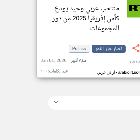
منتخب عربي وحيد يودع
كأس إفريقيا 2025 من دور
المجموعات
اخبار جزر القمر
Politics
Jan 01, 2026
منذ ٧ أشهر
YU55D
عدد الكلمات: ١١٠
•
arabic.rt.c
ار تي عربي