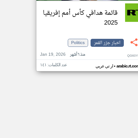
قائمة هدافي كأس أمم إفريقيا
2025
اخبار جزر القمر
Politics
Jan 19, 2026
منذ ٦ أشهر
QG60Y
عدد الكلمات: ١٤١
•
arabic.rt.c
ار تي عربي