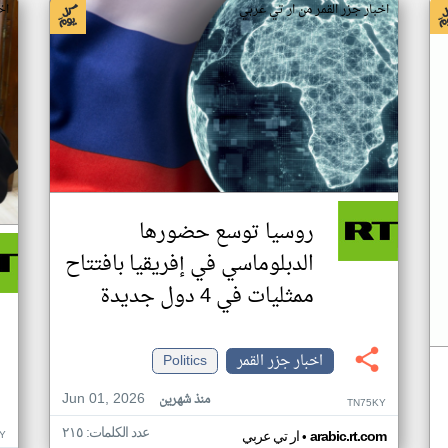
اخبار جزر القمر من ار تي عربي
اخ
روسيا توسع حضورها
الدبلوماسي في إفريقيا بافتتاح
ممثليات في 4 دول جديدة
اخبار جزر القمر
Politics
Jun 01, 2026
منذ شهرين
TN75KY
عدد الكلمات: ٢١٥
•
Y
arabic.rt.com
ار تي عربي