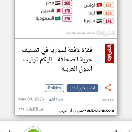
قفزة لافتة لسوريا في تصنيف
حرية الصحافة.. إليكم ترتيب
الدول العربية
اخبار جزر القمر
Politics
May 04, 2026
منذ ٣ أشهر
VF17PD
عدد الكلمات: ٢٣١
•
arabic.cnn.com
سي ان ان عربي