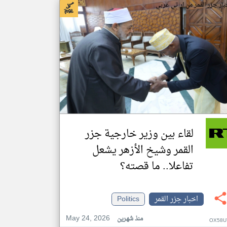
بار جزر القمر من ار تي عربي
لقاء بين وزير خارجية جزر
القمر وشيخ الأزهر يشعل
تفاعلا.. ما قصته؟
اخبار جزر القمر
Politics
May 24, 2026
منذ شهرين
OX58U