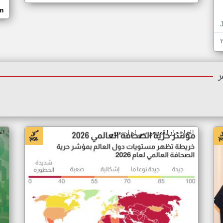
om
ر
اخبار جزر القمر من سي ان ان عربي
اخ