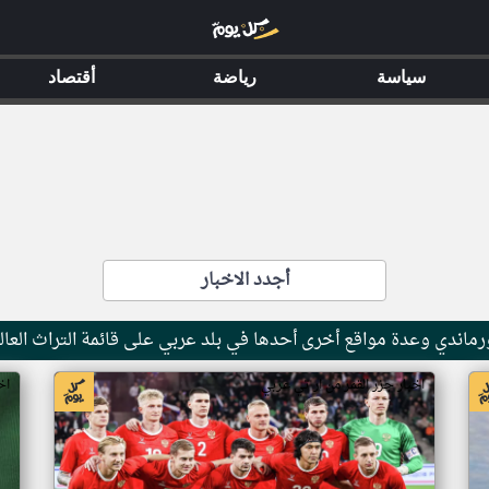
سياسة
رياضة
أقتصاد
أجدد الاخبار
ماندي وعدة مواقع أخرى أحدها في بلد عربي على قائمة التراث العال
اخبار جزر القمر من ار تي عربي
اخ