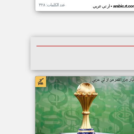
عدد الكلمات: ٣٢٨
•
arabic.rt.c
ار تي عربي
بار جزر القمر من ار تي عربي