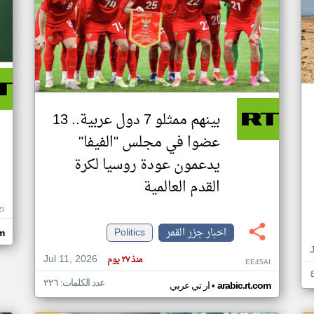
بينهم ممثلو 7 دول عربية.. 13
عضوا في مجلس "الفيفا"
يدعمون عودة روسيا لكرة
القدم العالمية
ZI
اخبار جزر القمر
Politics
om
Jul 11, 2026
منذ ٢٧ يوم
EE45AI
عدد الكلمات: ٢٢٦
•
arabic.rt.com
ار تي عربي