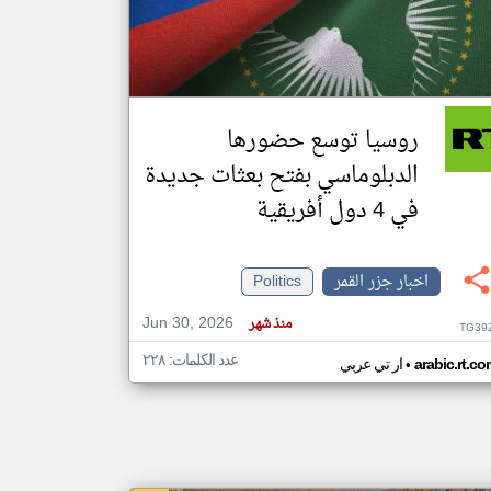
klyoum.com
تغيير الدولة
مصادر الأخبار من جزر القمر
روسيا توسع حضورها
اخبار جزر القمر على مدار الساعة
الدبلوماسي بفتح بعثات جديدة
أهم اخبار جزر القمر العاجلة والمباشرة
في 4 دول أفريقية
اخبار جزر القمر
Politics
Jun 30, 2026
منذ شهر
TG39
عدد الكلمات: ٢٢٨
•
arabic.rt.c
ار تي عربي