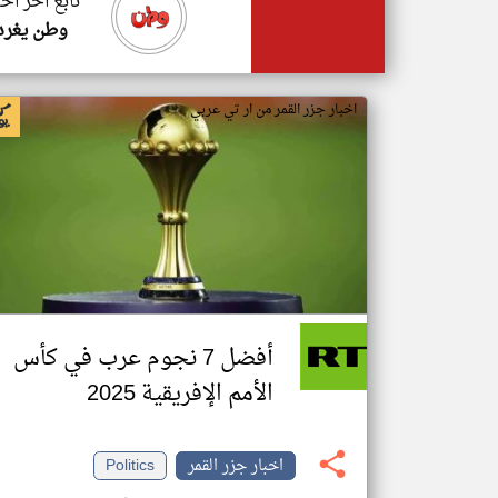
تابع اخر اخب
وطن يغرد
اخبار جزر القمر من ار تي عربي
أفضل 7 نجوم عرب في كأس
الأمم الإفريقية 2025
اخبار جزر القمر
Politics