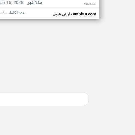
Jan 16, 2026
منذ ٦ أشهر
YD16SE
عدد الكلمات: ١٠٩
•
arabic.rt.com
ار تي عربي