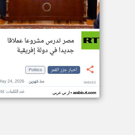
مصر تدرس مشروعا عملاقا
جديدا في دولة إفريقية
اخبار جزر القمر
Politics
May 24, 2026
منذ شهرين
NH91ES
عدد الكلمات: ٢٥٤
•
arabic.rt.com
ار تي عربي