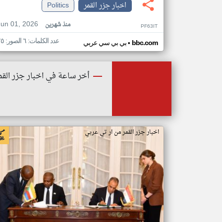
اخبار جزر القمر
Politics
Jun 01, 2026
منذ شهرين
PF63IT
عدد الكلمات: ٦ الصور: ٢٥
•
bbc.com
بي بي سي عربي
أخر ساعة في اخبار جزر القم
اخبار جزر القمر من ار تي عربي