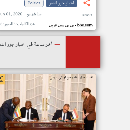
اخبار جزر القمر
Politics
Jun 01, 2026
منذ شهرين
PF63IT
عدد الكلمات: ٦ الصور: ٢٥
•
bbc.com
بي بي سي عربي
أخر ساعة في اخبار جزر القم
اخبار جزر القمر من ار تي عربي