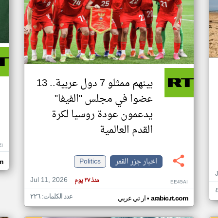
بينهم ممثلو 7 دول عربية.. 13
عضوا في مجلس "الفيفا"
يدعمون عودة روسيا لكرة
القدم العالمية
ZI
اخبار جزر القمر
Politics
om
Jul 11, 2026
منذ ٢٧ يوم
EE45AI
عدد الكلمات: ٢٢٦
•
arabic.rt.com
ار تي عربي