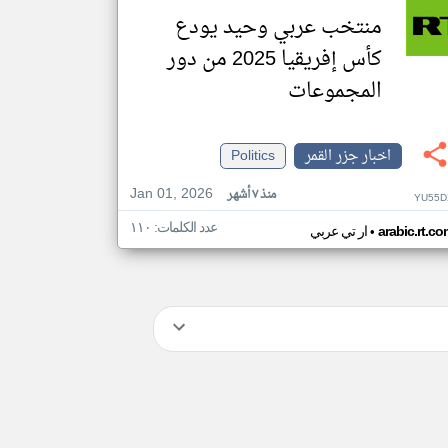
منتخب عربي وحيد يودع
كأس إفريقيا 2025 من دور
المجموعات
اخبار جزر القمر
Politics
Jan 01, 2026
منذ ٧ أشهر
YU55D
عدد الكلمات: ١١٠
•
arabic.rt.c
ار تي عربي