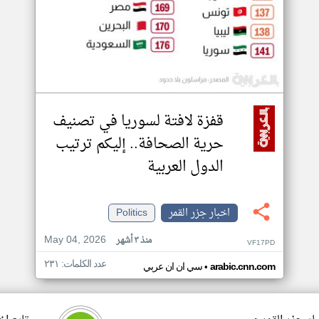
قفزة لافتة لسوريا في تصنيف
حرية الصحافة.. إليكم ترتيب
الدول العربية
اخبار جزر القمر
Politics
May 04, 2026
منذ ٣ أشهر
VF17PD
عدد الكلمات: ٢٣١
•
arabic.cnn.com
سي ان ان عربي