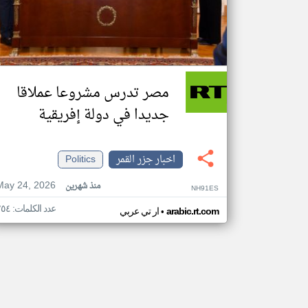
مصر تدرس مشروعا عملاقا
جديدا في دولة إفريقية
اخبار جزر القمر
Politics
May 24, 2026
منذ شهرين
NH91ES
عدد الكلمات: ٢٥٤
•
arabic.rt.com
ار تي عربي