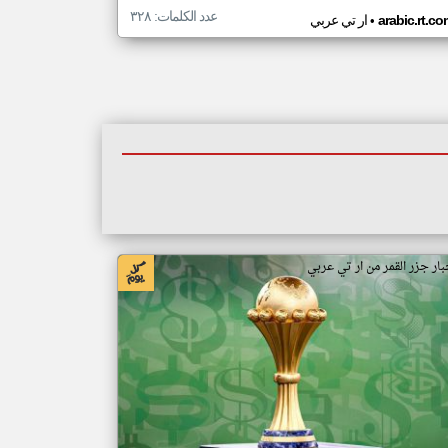
عدد الكلمات: ٣٢٨
•
arabic.rt.c
ار تي عربي
بار جزر القمر من ار تي عربي