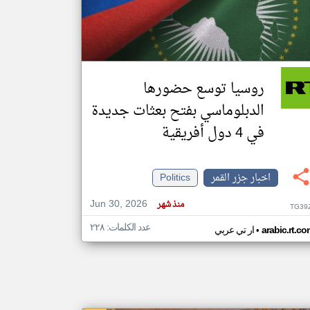
klyoum.com
تغيير الدولة
مصادر الأخبار من جزر القمر
روسيا توسع حضورها
اخبار جزر القمر على مدار الساعة
الدبلوماسي بفتح بعثات جديدة
أهم اخبار جزر القمر العاجلة والمباشرة
في 4 دول أفريقية
اخبار جزر القمر
Politics
Jun 30, 2026
منذ شهر
TG39
عدد الكلمات: ٢٢٨
•
arabic.rt.c
ار تي عربي