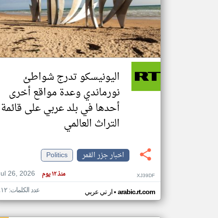
تعبر
المقالات
الموجوده
هنا عن
وجهة
اليونيسكو تدرج شواطئ
نظر
كاتبيها.
نورماندي وعدة مواقع أخرى
أحدها في بلد عربي على قائمة
التراث العالمي
اخبار جزر القمر
Politics
Jul 26, 2026
منذ ١٢ يوم
XJ39DF
عدد الكلمات: ٤١٢
•
arabic.rt.com
ار تي عربي