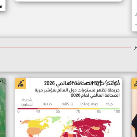
om
ر
اخبار جزر القمر من سي ان ان عربي
اخ