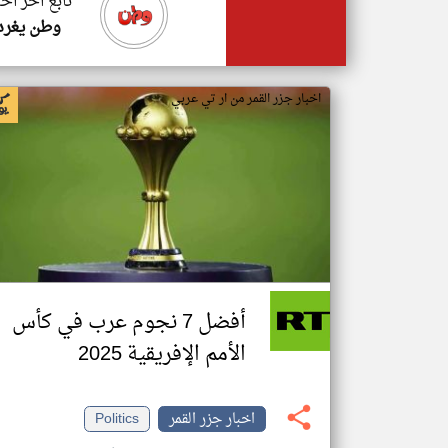
تابع اخر اخب
وطن يغرد
اخبار جزر القمر من ار تي عربي
أفضل 7 نجوم عرب في كأس
الأمم الإفريقية 2025
اخبار جزر القمر
Politics