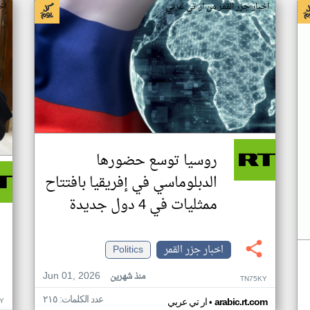
اخبار جزر القمر من ار تي عربي
اخ
روسيا توسع حضورها
الدبلوماسي في إفريقيا بافتتاح
ممثليات في 4 دول جديدة
اخبار جزر القمر
Politics
Jun 01, 2026
منذ شهرين
TN75KY
عدد الكلمات: ٢١٥
•
Y
arabic.rt.com
ار تي عربي