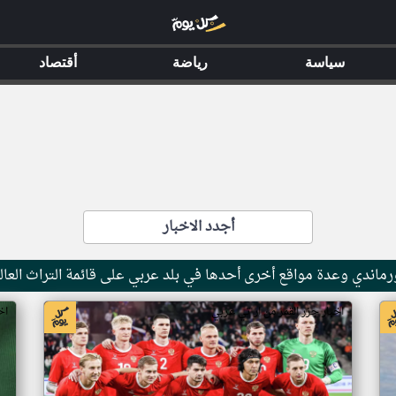
سياسة
رياضة
أقتصاد
أجدد الاخبار
ماندي وعدة مواقع أخرى أحدها في بلد عربي على قائمة التراث العال
اخبار جزر القمر من ار تي عربي
اخ