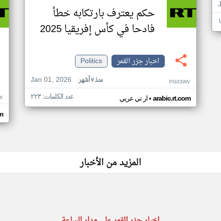
حكم يعترف بارتكابه خطأ
فادحا في كأس إفريقيا 2025
اخبار جزر القمر
Politics
Jan 01, 2026
منذ ٧ أشهر
PG03WV
عدد الكلمات: ٢٢٣
•
X
arabic.rt.com
ار تي عربي
om
المزيد من الأخبار
اخبار جزر القمر على مدار الساعة