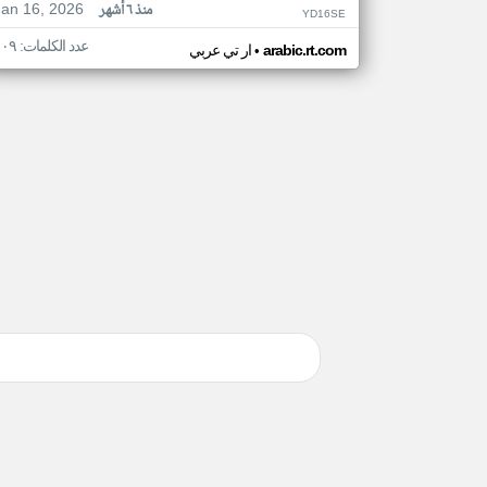
Jan 16, 2026
منذ ٦ أشهر
YD16SE
عدد الكلمات: ١٠٩
•
arabic.rt.com
ار تي عربي