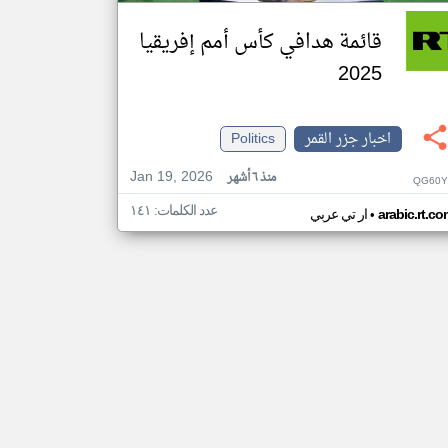
قائمة هدافي كأس أمم إفريقيا
2025
اخبار جزر القمر
Politics
Jan 19, 2026
منذ ٦ أشهر
QG60Y
عدد الكلمات: ١٤١
•
arabic.rt.c
ار تي عربي