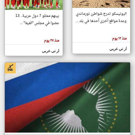
اليونيسكو تدرج شواطئ نورماندي
بينهم ممثلو 7 دول عربية.. 13
klyoum.com
وعدة مواقع أخرى أحدها في بلد ...
تغيير الدولة
عضوا في مجلس "الفيفا" ...
تعبر
مصادر الأخبار من جزر القمر
المقالات
الموجوده
اخبار جزر القمر على مدار الساعة
منذ ١٢ يوم
هنا عن
منذ ٢٧ يوم
وجهة
نظر
أهم اخبار جزر القمر العاجلة والمباشرة
ار تي عربي
كاتبيها.
ار تي عربي