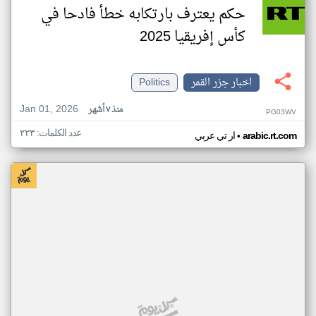
حكم يعترف بارتكابه خطأ فادحا في
كأس إفريقيا 2025
اخبار جزر القمر
Politics
Jan 01, 2026
منذ ٧ أشهر
PG03WV
عدد الكلمات: ٢٢٣
•
arabic.rt.com
ار تي عربي