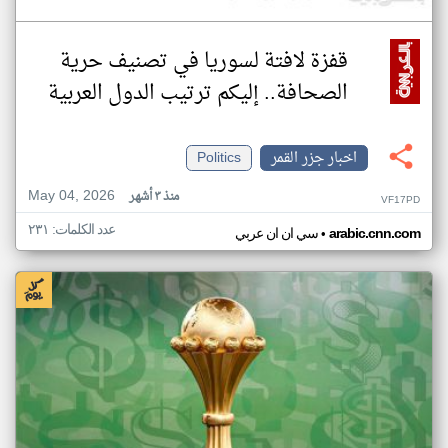
قفزة لافتة لسوريا في تصنيف حرية
الصحافة.. إليكم ترتيب الدول العربية
اخبار جزر القمر
Politics
May 04, 2026
منذ ٣ أشهر
VF17PD
عدد الكلمات: ٢٣١
•
arabic.cnn.com
سي ان ان عربي