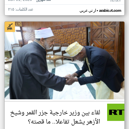
منذ شهرين
TN75KY
عدد الكلمات: ٢١٥
•
arabic.rt.com
ار تي عربي
لقاء بين وزير خارجية جزر القمر وشيخ
الأزهر يشعل تفاعلا.. ما قصته؟