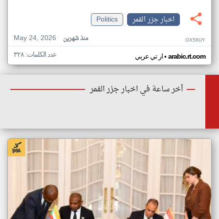
اخبار جزر القمر
Politics
May 24, 2026
منذ شهرين
OX58UY
عدد الكلمات: ٣٢٨
•
arabic.rt.com
ار تي عربي
أخر ساعة في اخبار جزر القمر