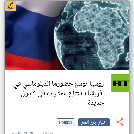
روسيا توسع حضورها الدبلوماسي في
إفريقيا بافتتاح ممثليات في 4 دول
جديدة
اخبار جزر القمر
Politics
Jun 01, 2026