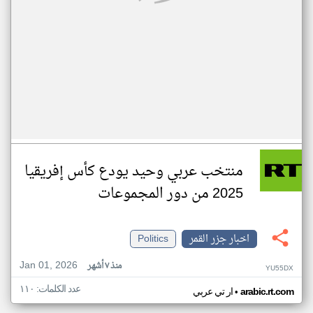
منتخب عربي وحيد يودع كأس إفريقيا
2025 من دور المجموعات
اخبار جزر القمر
Politics
Jan 01, 2026
منذ ٧ أشهر
YU55DX
عدد الكلمات: ١١٠
•
arabic.rt.com
ار تي عربي