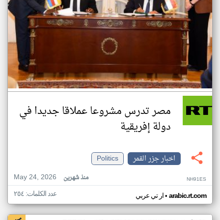
مصر تدرس مشروعا عملاقا جديدا في
دولة إفريقية
اخبار جزر القمر
Politics
May 24, 2026
منذ شهرين
NH91ES
عدد الكلمات: ٢٥٤
•
arabic.rt.com
ار تي عربي