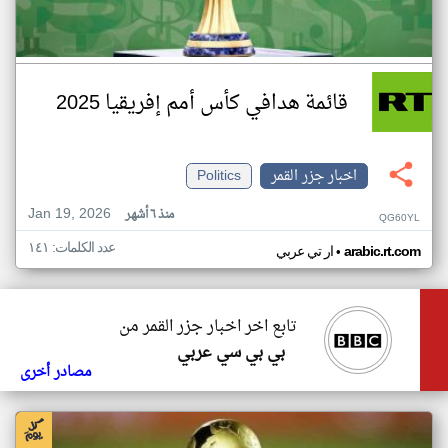
قائمة هدافي كأس أمم إفريقيا 2025
اخبار جزر القمر
Politics
Jan 19, 2026
منذ ٦ أشهر
QG60YL
عدد الكلمات: ١٤١
•
arabic.rt.com
ار تي عربي
تابع اخر اخبار جزر القمر من
بي بي سي عربي
مصادر أخرى