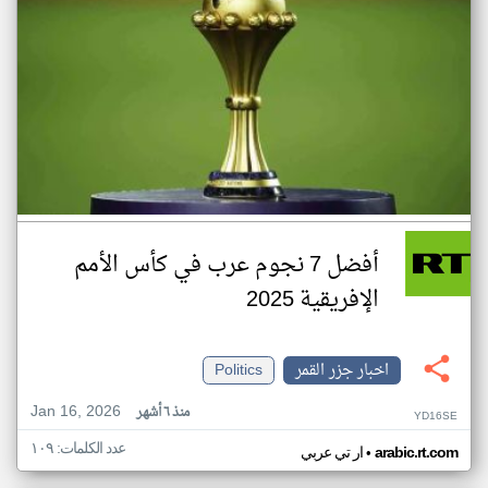
أفضل 7 نجوم عرب في كأس الأمم
الإفريقية 2025
اخبار جزر القمر
Politics
Jan 16, 2026
منذ ٦ أشهر
YD16SE
عدد الكلمات: ١٠٩
•
arabic.rt.com
ار تي عربي