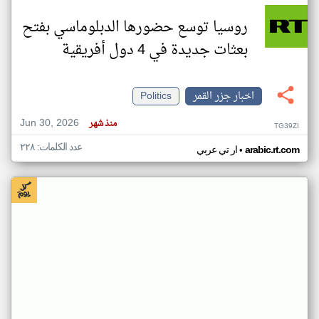
روسيا توسع حضورها الدبلوماسي بفتح
بعثات جديدة في 4 دول أفريقية
اخبار جزر القمر
Politics
Jun 30, 2026
منذ شهر
TG39ZI
عدد الكلمات: ٢٢٨
•
arabic.rt.com
ار تي عربي