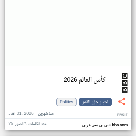
كأس العالم 2026
اخبار جزر القمر
Politics
Jun 01, 2026
منذ شهرين
PF63IT
عدد الكلمات: ٦ الصور: ٢٥
•
bbc.com
بي بي سي عربي