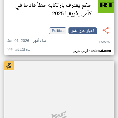
حكم يعترف بارتكابه خطأ فادحا في
كأس إفريقيا 2025
اخبار جزر القمر
Politics
Jan 01, 2026
منذ ٧ أشهر
PG03WV
عدد الكلمات: ٢٢٣
•
arabic.rt.com
ار تي عربي