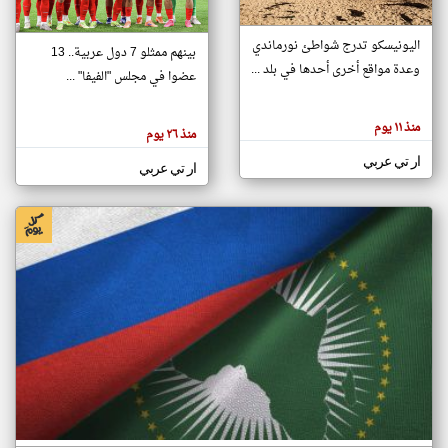
اليونيسكو تدرج شواطئ نورماندي
بينهم ممثلو 7 دول عربية.. 13
klyoum.com
وعدة مواقع أخرى أحدها في بلد ...
تغيير الدولة
عضوا في مجلس "الفيفا" ...
تعبر
مصادر الأخبار من جزر القمر
المقالات
الموجوده
اخبار جزر القمر على مدار الساعة
منذ ١١ يوم
هنا عن
منذ ٢٦ يوم
وجهة
نظر
أهم اخبار جزر القمر العاجلة والمباشرة
ار تي عربي
كاتبيها.
ار تي عربي