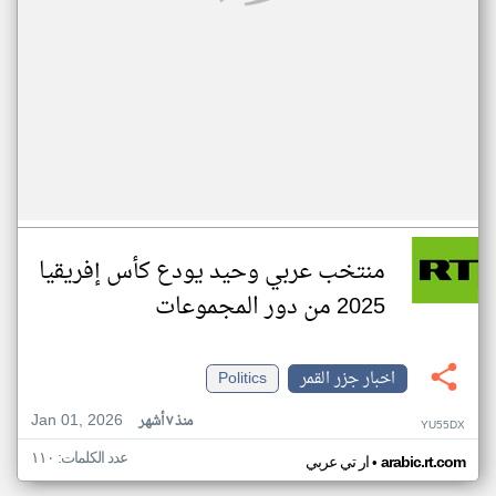
منتخب عربي وحيد يودع كأس إفريقيا
2025 من دور المجموعات
اخبار جزر القمر
Politics
Jan 01, 2026
منذ ٧ أشهر
YU55DX
عدد الكلمات: ١١٠
•
arabic.rt.com
ار تي عربي