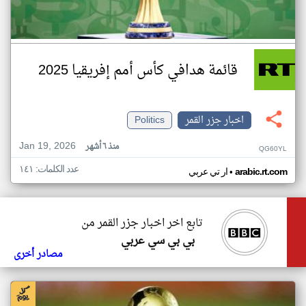
قائمة هدافي كأس أمم إفريقيا 2025
اخبار جزر القمر
Politics
Jan 19, 2026
منذ ٦ أشهر
QG60YL
عدد الكلمات: ١٤١
•
arabic.rt.com
ار تي عربي
تابع اخر اخبار جزر القمر من
بي بي سي عربي
مصادر أخرى