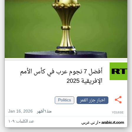
أفضل 7 نجوم عرب في كأس الأمم
الإفريقية 2025
اخبار جزر القمر
Politics
Jan 16, 2026
منذ ٦ أشهر
YD16SE
عدد الكلمات: ١٠٩
•
arabic.rt.com
ار تي عربي