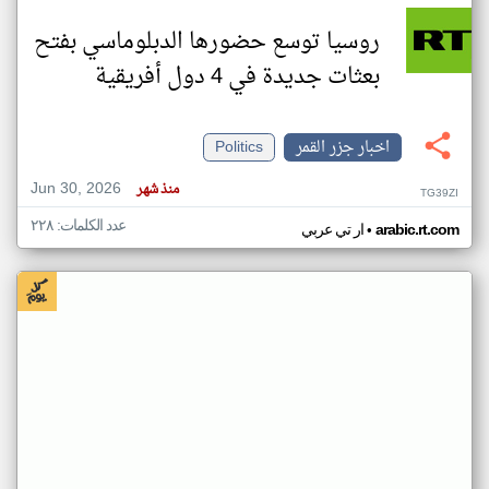
روسيا توسع حضورها الدبلوماسي بفتح
بعثات جديدة في 4 دول أفريقية
اخبار جزر القمر
Politics
Jun 30, 2026
منذ شهر
TG39ZI
عدد الكلمات: ٢٢٨
•
arabic.rt.com
ار تي عربي