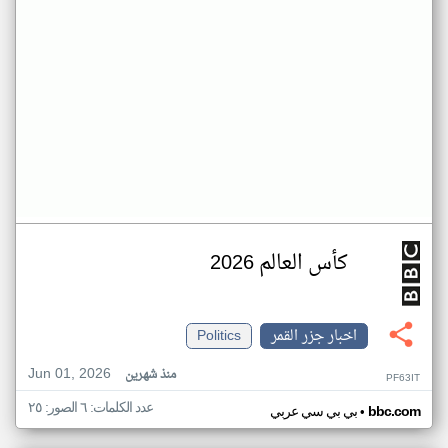
كأس العالم 2026
اخبار جزر القمر
Politics
Jun 01, 2026
منذ شهرين
PF63IT
عدد الكلمات: ٦ الصور: ٢٥
•
bbc.com
بي بي سي عربي