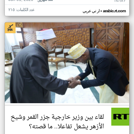
منذ شهرين
TN75KY
عدد الكلمات: ٢١٥
•
arabic.rt.com
ار تي عربي
لقاء بين وزير خارجية جزر القمر وشيخ
الأزهر يشعل تفاعلا.. ما قصته؟