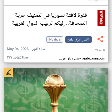
قفزة لافتة لسوريا في تصنيف حرية
الصحافة.. إليكم ترتيب الدول العربية
اخبار جزر القمر
Politics
May 04, 2026
منذ ٣ أشهر
VF17PD
عدد الكلمات: ٢٣١
•
arabic.cnn.com
سي ان ان عربي