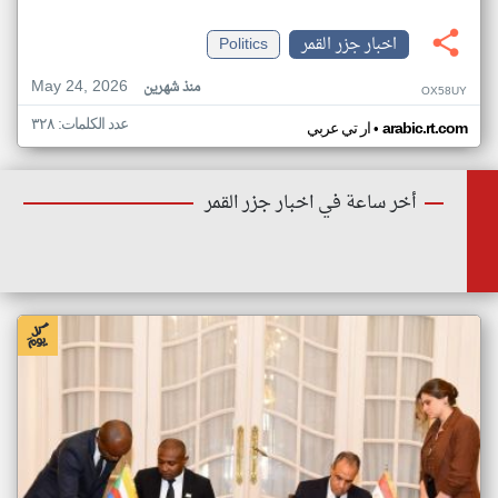
اخبار جزر القمر
Politics
May 24, 2026
منذ شهرين
OX58UY
عدد الكلمات: ٣٢٨
•
arabic.rt.com
ار تي عربي
أخر ساعة في اخبار جزر القمر