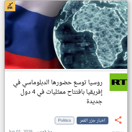
روسيا توسع حضورها الدبلوماسي في
إفريقيا بافتتاح ممثليات في 4 دول
جديدة
اخبار جزر القمر
Politics
Jun 01, 2026