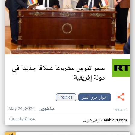
مصر تدرس مشروعا عملاقا جديدا في
دولة إفريقية
اخبار جزر القمر
Politics
May 24, 2026
منذ شهرين
NH91ES
عدد الكلمات: ٢٥٤
•
arabic.rt.com
ار تي عربي