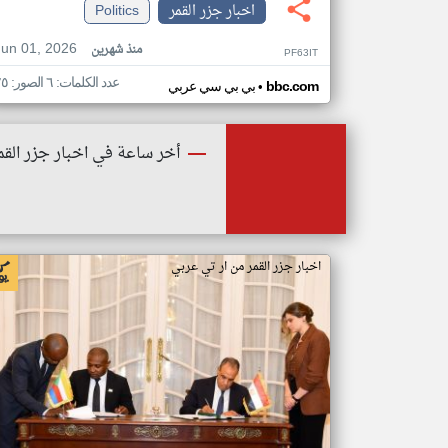
اخبار جزر القمر
Politics
Jun 01, 2026
منذ شهرين
PF63IT
عدد الكلمات: ٦ الصور: ٢٥
•
bbc.com
بي بي سي عربي
أخر ساعة في اخبار جزر القم
اخبار جزر القمر من ار تي عربي