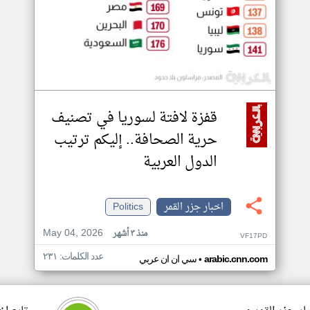
قفزة لافتة لسوريا في تصنيف
حرية الصحافة.. إليكم ترتيب
الدول العربية
اخبار جزر القمر
Politics
May 04, 2026
منذ ٣ أشهر
VF17PD
عدد الكلمات: ٢٣١
•
arabic.cnn.com
سي ان ان عربي