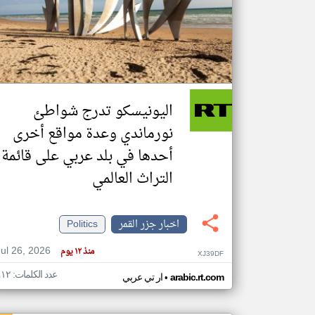
تعبر
المقالات
الموجوده
هنا عن
وجهة
اليونيسكو تدرج شواطئ
نظر
كاتبيها.
نورماندي وعدة مواقع أخرى
أحدها في بلد عربي على قائمة
التراث العالمي
اخبار جزر القمر
Politics
Jul 26, 2026
منذ ١٢ يوم
XJ39DF
عدد الكلمات: ٤١٢
•
arabic.rt.com
ار تي عربي