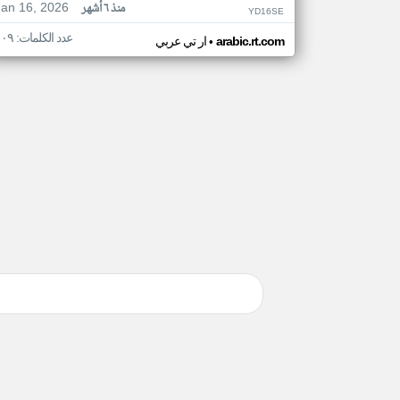
Jan 16, 2026
منذ ٦ أشهر
YD16SE
عدد الكلمات: ١٠٩
•
arabic.rt.com
ار تي عربي