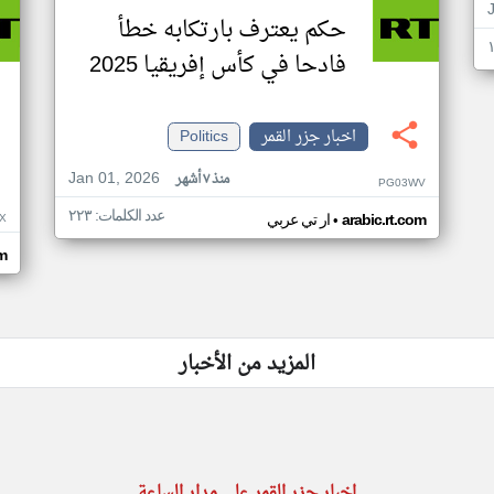
حكم يعترف بارتكابه خطأ
فادحا في كأس إفريقيا 2025
اخبار جزر القمر
Politics
Jan 01, 2026
منذ ٧ أشهر
PG03WV
عدد الكلمات: ٢٢٣
•
X
arabic.rt.com
ار تي عربي
om
المزيد من الأخبار
اخبار جزر القمر على مدار الساعة