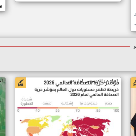
om
ر
اخبار جزر القمر من سي ان ان عربي
اخ