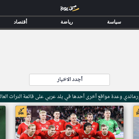
سياسة
رياضة
أقتصاد
أجدد الاخبار
ماندي وعدة مواقع أخرى أحدها في بلد عربي على قائمة التراث العال
اخبار جزر القمر من ار تي عربي
اخ