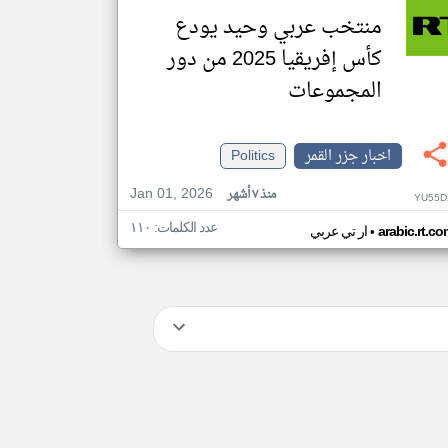
منتخب عربي وحيد يودع
كأس إفريقيا 2025 من دور
المجموعات
اخبار جزر القمر
Politics
Jan 01, 2026
منذ ٧ أشهر
YU55D
عدد الكلمات: ١١٠
•
arabic.rt.c
ار تي عربي