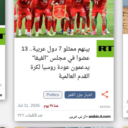
بينهم ممثلو 7 دول عربية.. 13
عضوا في مجلس "الفيفا"
يدعمون عودة روسيا لكرة
القدم العالمية
ZI
اخبار جزر القمر
Politics
om
Jul 11, 2026
منذ ٢٧ يوم
EE45AI
عدد الكلمات: ٢٢٦
•
arabic.rt.com
ار تي عربي