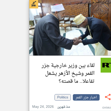
بار جزر القمر من ار تي عربي
لقاء بين وزير خارجية جزر
القمر وشيخ الأزهر يشعل
تفاعلا.. ما قصته؟
اخبار جزر القمر
Politics
May 24, 2026
منذ شهرين
OX58U