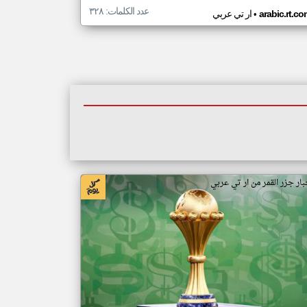
عدد الكلمات: ٣٢٨
•
arabic.rt.c
ار تي عربي
بار جزر القمر من ار تي عربي