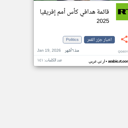
قائمة هدافي كأس أمم إفريقيا
2025
اخبار جزر القمر
Politics
Jan 19, 2026
منذ ٦ أشهر
QG60Y
عدد الكلمات: ١٤١
•
arabic.rt.c
ار تي عربي