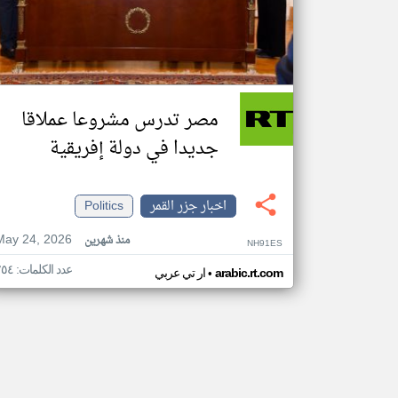
مصر تدرس مشروعا عملاقا
جديدا في دولة إفريقية
اخبار جزر القمر
Politics
May 24, 2026
منذ شهرين
NH91ES
عدد الكلمات: ٢٥٤
•
arabic.rt.com
ار تي عربي