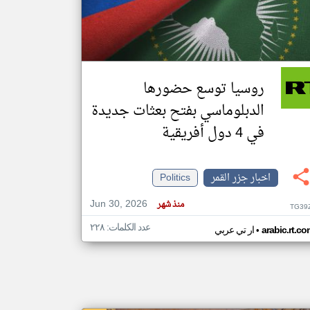
klyoum.com
تغيير الدولة
مصادر الأخبار من جزر القمر
روسيا توسع حضورها
اخبار جزر القمر على مدار الساعة
الدبلوماسي بفتح بعثات جديدة
أهم اخبار جزر القمر العاجلة والمباشرة
في 4 دول أفريقية
اخبار جزر القمر
Politics
Jun 30, 2026
منذ شهر
TG39
عدد الكلمات: ٢٢٨
•
arabic.rt.c
ار تي عربي