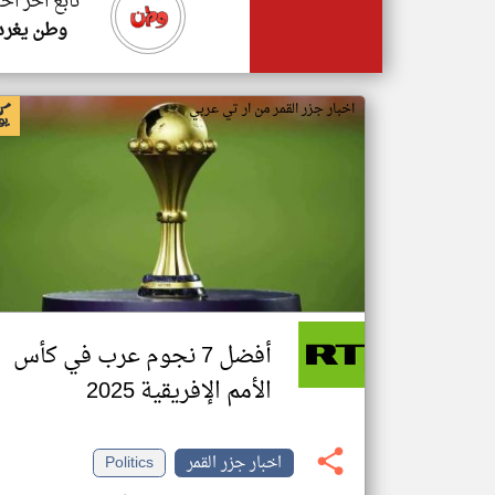
تابع اخر اخب
وطن يغرد
اخبار جزر القمر من ار تي عربي
أفضل 7 نجوم عرب في كأس
الأمم الإفريقية 2025
اخبار جزر القمر
Politics