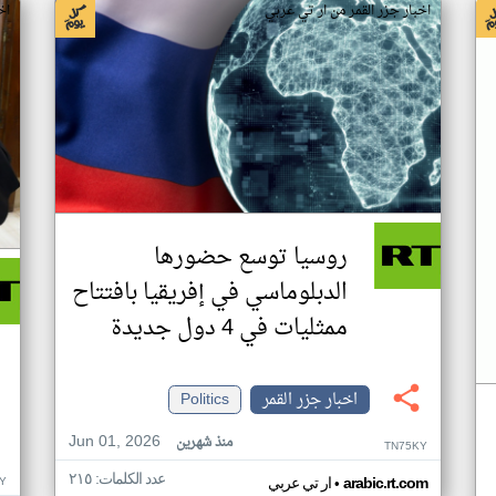
اخبار جزر القمر من ار تي عربي
اخ
روسيا توسع حضورها
الدبلوماسي في إفريقيا بافتتاح
ممثليات في 4 دول جديدة
اخبار جزر القمر
Politics
Jun 01, 2026
منذ شهرين
TN75KY
عدد الكلمات: ٢١٥
•
Y
arabic.rt.com
ار تي عربي