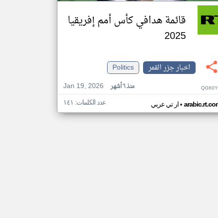
قائمة هدافي كأس أمم إفريقيا
2025
اخبار جزر القمر
Politics
Jan 19, 2026
منذ ٦ أشهر
QG60Y
عدد الكلمات: ١٤١
•
arabic.rt.c
ار تي عربي