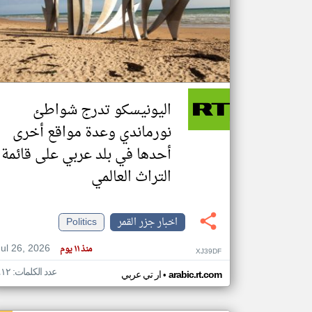
تعبر
المقالات
الموجوده
هنا عن
وجهة
اليونيسكو تدرج شواطئ
نظر
كاتبيها.
نورماندي وعدة مواقع أخرى
أحدها في بلد عربي على قائمة
التراث العالمي
اخبار جزر القمر
Politics
Jul 26, 2026
منذ ١١ يوم
XJ39DF
عدد الكلمات: ٤١٢
•
arabic.rt.com
ار تي عربي