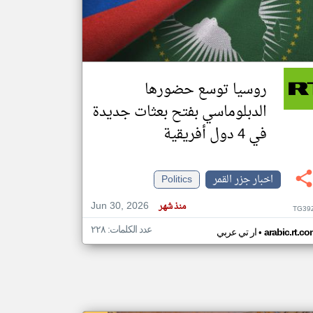
klyoum.com
تغيير الدولة
مصادر الأخبار من جزر القمر
روسيا توسع حضورها
اخبار جزر القمر على مدار الساعة
الدبلوماسي بفتح بعثات جديدة
أهم اخبار جزر القمر العاجلة والمباشرة
في 4 دول أفريقية
اخبار جزر القمر
Politics
Jun 30, 2026
منذ شهر
TG39
عدد الكلمات: ٢٢٨
•
arabic.rt.c
ار تي عربي