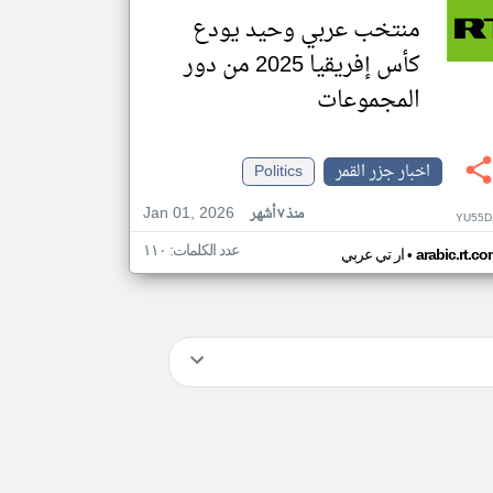
منتخب عربي وحيد يودع
كأس إفريقيا 2025 من دور
المجموعات
اخبار جزر القمر
Politics
Jan 01, 2026
منذ ٧ أشهر
YU55D
عدد الكلمات: ١١٠
•
arabic.rt.c
ار تي عربي