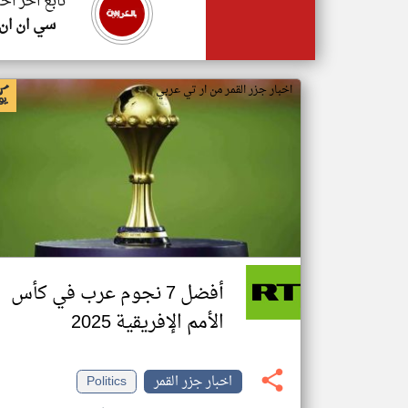
تابع اخر اخب
سي ان ان
اخبار جزر القمر من ار تي عربي
أفضل 7 نجوم عرب في كأس
الأمم الإفريقية 2025
اخبار جزر القمر
Politics