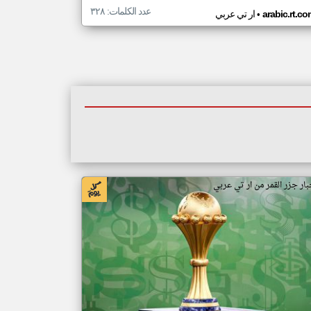
عدد الكلمات: ٣٢٨
•
arabic.rt.c
ار تي عربي
بار جزر القمر من ار تي عربي