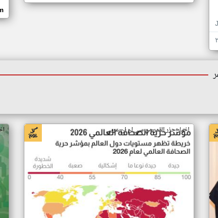
om
ر
اخبار جزر القمر من سي ان ان عربي
اخ