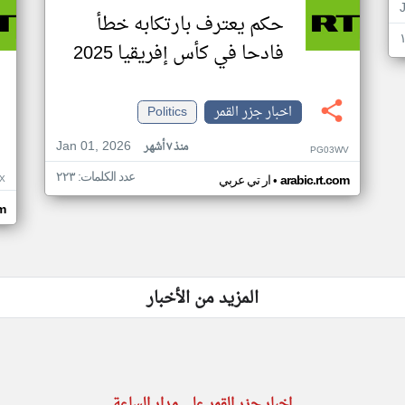
حكم يعترف بارتكابه خطأ
فادحا في كأس إفريقيا 2025
اخبار جزر القمر
Politics
Jan 01, 2026
منذ ٧ أشهر
PG03WV
عدد الكلمات: ٢٢٣
•
X
arabic.rt.com
ار تي عربي
om
المزيد من الأخبار
اخبار جزر القمر على مدار الساعة