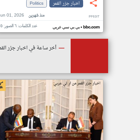
اخبار جزر القمر
Politics
Jun 01, 2026
منذ شهرين
PF63IT
عدد الكلمات: ٦ الصور: ٢٥
•
bbc.com
بي بي سي عربي
أخر ساعة في اخبار جزر القم
اخبار جزر القمر من ار تي عربي