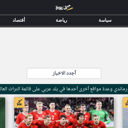
سياسة
رياضة
أقتصاد
أجدد الاخبار
ماندي وعدة مواقع أخرى أحدها في بلد عربي على قائمة التراث العال
اخبار جزر القمر من ار تي عربي
اخ