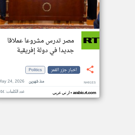
مصر تدرس مشروعا عملاقا
جديدا في دولة إفريقية
اخبار جزر القمر
Politics
May 24, 2026
منذ شهرين
NH91ES
عدد الكلمات: ٢٥٤
•
arabic.rt.com
ار تي عربي