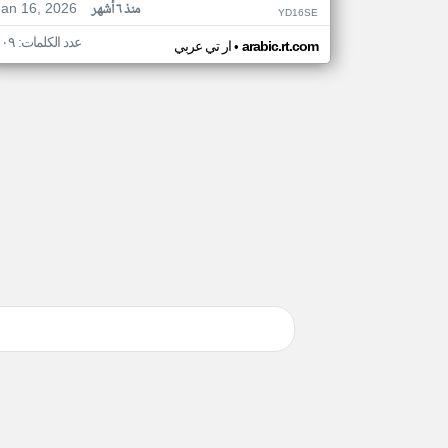
Jan 16, 2026
منذ ٦ أشهر
YD16SE
عدد الكلمات: ١٠٩
•
arabic.rt.com
ار تي عربي