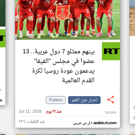
بينهم ممثلو 7 دول عربية.. 13
عضوا في مجلس "الفيفا"
يدعمون عودة روسيا لكرة
القدم العالمية
ZI
اخبار جزر القمر
Politics
om
Jul 11, 2026
منذ ٢٦ يوم
EE45AI
عدد الكلمات: ٢٢٦
•
arabic.rt.com
ار تي عربي