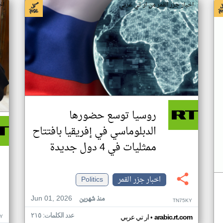
اخبار جزر القمر من ار تي عربي
اخ
روسيا توسع حضورها
الدبلوماسي في إفريقيا بافتتاح
ممثليات في 4 دول جديدة
اخبار جزر القمر
Politics
Jun 01, 2026
منذ شهرين
TN75KY
عدد الكلمات: ٢١٥
•
Y
arabic.rt.com
ار تي عربي