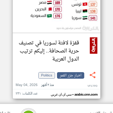
قفزة لافتة لسوريا في تصنيف
حرية الصحافة.. إليكم ترتيب
الدول العربية
اخبار جزر القمر
Politics
May 04, 2026
منذ ٣ أشهر
VF17PD
عدد الكلمات: ٢٣١
•
arabic.cnn.com
سي ان ان عربي