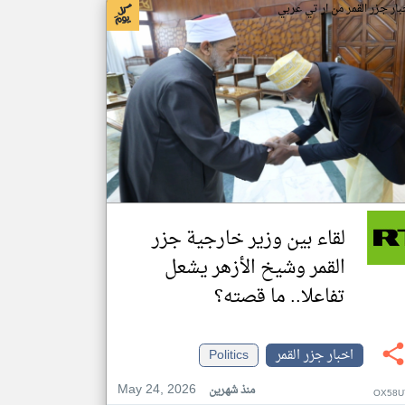
بار جزر القمر من ار تي عربي
لقاء بين وزير خارجية جزر
القمر وشيخ الأزهر يشعل
تفاعلا.. ما قصته؟
اخبار جزر القمر
Politics
May 24, 2026
منذ شهرين
OX58U