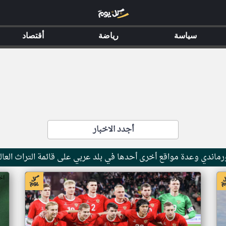
سياسة
رياضة
أقتصاد
أجدد الاخبار
ماندي وعدة مواقع أخرى أحدها في بلد عربي على قائمة التراث العال
اخبار جزر القمر من ار تي عربي
اخ