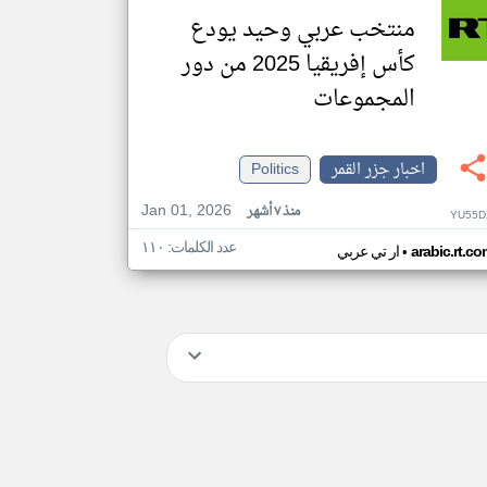
منتخب عربي وحيد يودع
كأس إفريقيا 2025 من دور
المجموعات
اخبار جزر القمر
Politics
Jan 01, 2026
منذ ٧ أشهر
YU55D
عدد الكلمات: ١١٠
•
arabic.rt.c
ار تي عربي