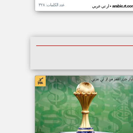
عدد الكلمات: ٣٢٨
•
arabic.rt.c
ار تي عربي
بار جزر القمر من ار تي عربي