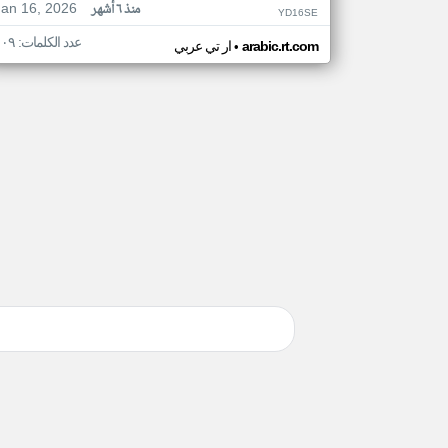
Jan 16, 2026
منذ ٦ أشهر
YD16SE
عدد الكلمات: ١٠٩
•
arabic.rt.com
ار تي عربي