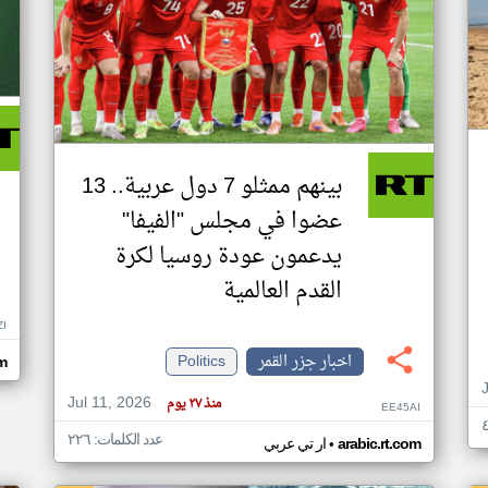
بينهم ممثلو 7 دول عربية.. 13
عضوا في مجلس "الفيفا"
يدعمون عودة روسيا لكرة
القدم العالمية
ZI
اخبار جزر القمر
Politics
om
Jul 11, 2026
منذ ٢٧ يوم
EE45AI
عدد الكلمات: ٢٢٦
•
arabic.rt.com
ار تي عربي