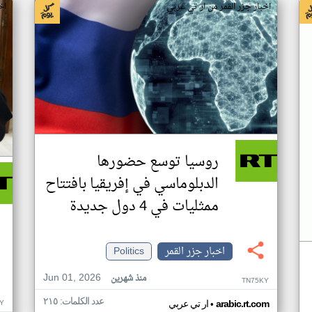
اخبار جزر القمر من ار تي عربي
اخ
روسيا توسع حضورها
الدبلوماسي في إفريقيا بافتتاح
ممثليات في 4 دول جديدة
اخبار جزر القمر
Politics
Jun 01, 2026
منذ شهرين
TN75KY
عدد الكلمات: ٢١٥
•
Y
arabic.rt.com
ار تي عربي