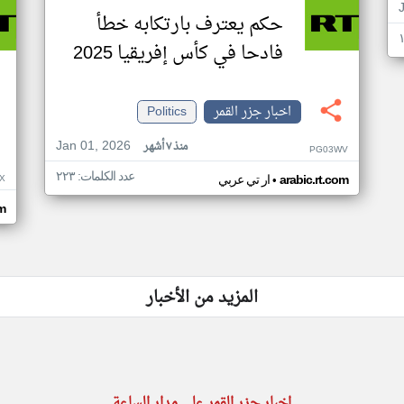
حكم يعترف بارتكابه خطأ
فادحا في كأس إفريقيا 2025
اخبار جزر القمر
Politics
Jan 01, 2026
منذ ٧ أشهر
PG03WV
عدد الكلمات: ٢٢٣
•
X
arabic.rt.com
ار تي عربي
om
المزيد من الأخبار
اخبار جزر القمر على مدار الساعة