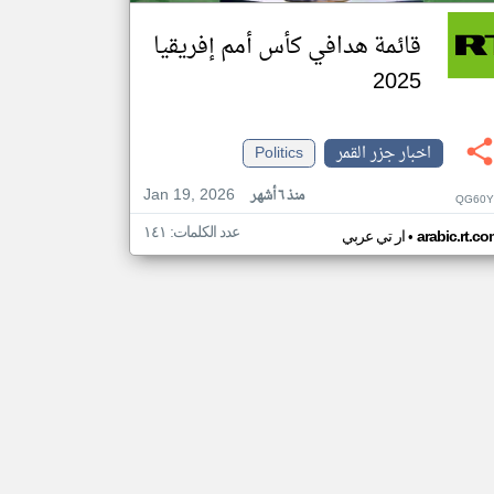
قائمة هدافي كأس أمم إفريقيا
2025
اخبار جزر القمر
Politics
Jan 19, 2026
منذ ٦ أشهر
QG60Y
عدد الكلمات: ١٤١
•
arabic.rt.c
ار تي عربي