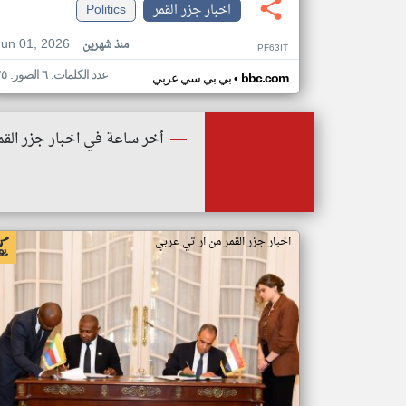
اخبار جزر القمر
Politics
Jun 01, 2026
منذ شهرين
PF63IT
عدد الكلمات: ٦ الصور: ٢٥
•
bbc.com
بي بي سي عربي
أخر ساعة في اخبار جزر القم
اخبار جزر القمر من ار تي عربي