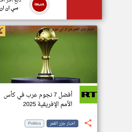
تابع اخر اخب
سي ان ان
اخبار جزر القمر من ار تي عربي
أفضل 7 نجوم عرب في كأس
الأمم الإفريقية 2025
اخبار جزر القمر
Politics