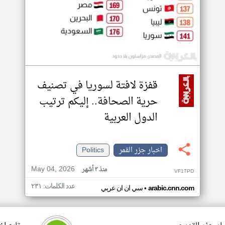
قفزة لافتة لسوريا في تصنيف
حرية الصحافة.. إليكم ترتيب
الدول العربية
اخبار جزر القمر
Politics
May 04, 2026
منذ ٣ أشهر
VF17PD
عدد الكلمات: ٢٣١
•
arabic.cnn.com
سي ان ان عربي