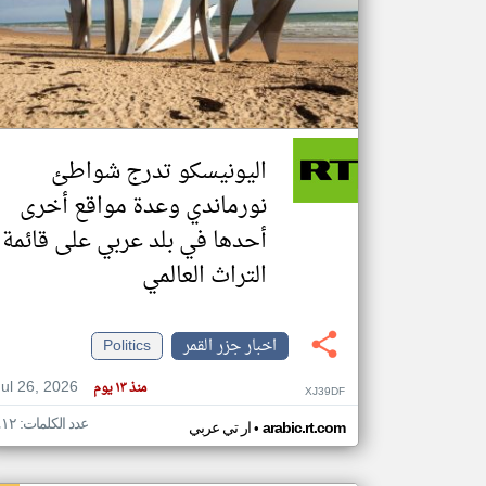
تعبر
المقالات
الموجوده
هنا عن
وجهة
اليونيسكو تدرج شواطئ
نظر
كاتبيها.
نورماندي وعدة مواقع أخرى
أحدها في بلد عربي على قائمة
التراث العالمي
اخبار جزر القمر
Politics
Jul 26, 2026
منذ ١٣ يوم
XJ39DF
عدد الكلمات: ٤١٢
•
arabic.rt.com
ار تي عربي