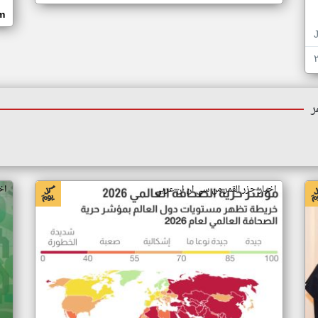
om
ر
اخبار جزر القمر من سي ان ان عربي
اخ