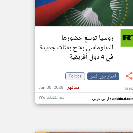
klyoum.com
تغيير الدولة
مصادر الأخبار من جزر القمر
روسيا توسع حضورها
اخبار جزر القمر على مدار الساعة
الدبلوماسي بفتح بعثات جديدة
أهم اخبار جزر القمر العاجلة والمباشرة
في 4 دول أفريقية
اخبار جزر القمر
Politics
Jun 30, 2026
منذ شهر
TG39
عدد الكلمات: ٢٢٨
•
arabic.rt.c
ار تي عربي