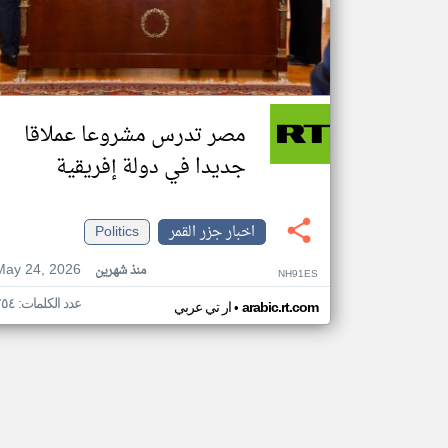
مصر تدرس مشروعا عملاقا
جديدا في دولة إفريقية
اخبار جزر القمر
Politics
May 24, 2026
منذ شهرين
NH91ES
عدد الكلمات: ٢٥٤
•
arabic.rt.com
ار تي عربي