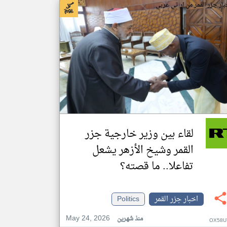
بار جزر القمر من ار تي عربي
لقاء بين وزير خارجية جزر
القمر وشيخ الأزهر يشعل
تفاعلا.. ما قصته؟
اخبار جزر القمر
Politics
May 24, 2026
منذ شهرين
OX58U