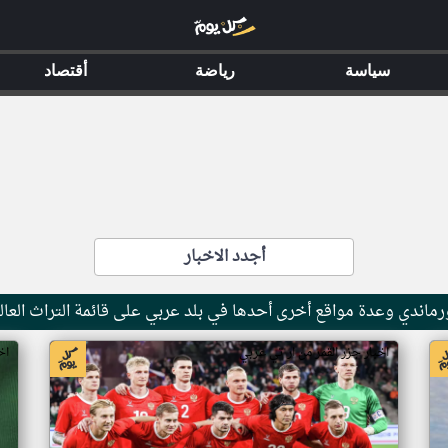
سياسة
رياضة
أقتصاد
أجدد الاخبار
ماندي وعدة مواقع أخرى أحدها في بلد عربي على قائمة التراث العال
اخبار جزر القمر من ار تي عربي
اخ