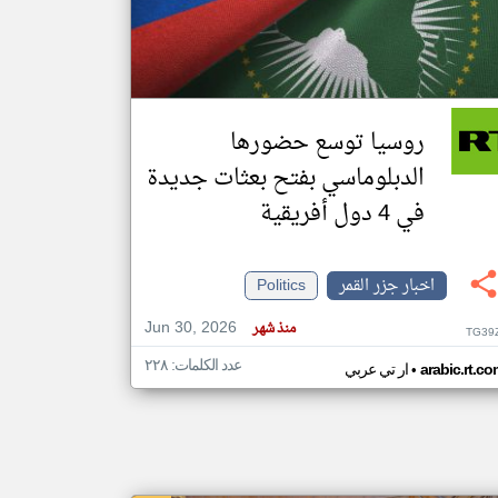
klyoum.com
تغيير الدولة
مصادر الأخبار من جزر القمر
روسيا توسع حضورها
اخبار جزر القمر على مدار الساعة
الدبلوماسي بفتح بعثات جديدة
أهم اخبار جزر القمر العاجلة والمباشرة
في 4 دول أفريقية
اخبار جزر القمر
Politics
Jun 30, 2026
منذ شهر
TG39
عدد الكلمات: ٢٢٨
•
arabic.rt.c
ار تي عربي