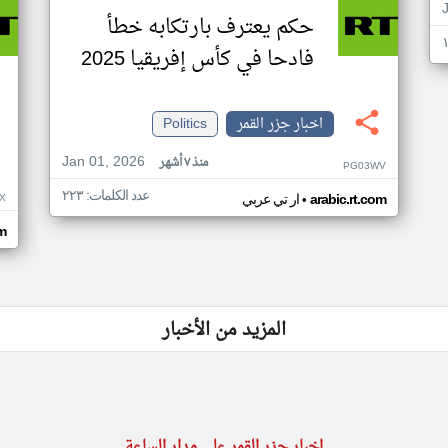
حكم يعترف بارتكابه خطأ
فادحا في كأس إفريقيا 2025
اخبار جزر القمر
Politics
Jan 01, 2026
منذ ٧ أشهر
PG03WV
عدد الكلمات: ٢٢٣
•
X
arabic.rt.com
ار تي عربي
om
المزيد من الأخبار
اخبار جزر القمر على مدار الساعة