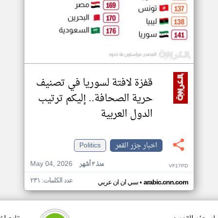
قفزة لافتة لسوريا في تصنيف
حرية الصحافة.. إليكم ترتيب
الدول العربية
اخبار جزر القمر
Politics
May 04, 2026
منذ ٣ أشهر
VF17PD
عدد الكلمات: ٢٣١
•
arabic.cnn.com
سي ان ان عربي