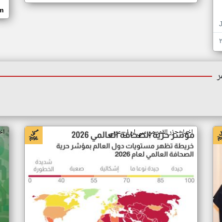
om
ر
اخبار جزر القمر من سي ان ان عربي
اخ