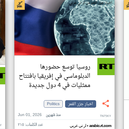
اخبار جزر القمر من ار تي عربي
اخ
روسيا توسع حضورها
الدبلوماسي في إفريقيا بافتتاح
ممثليات في 4 دول جديدة
اخبار جزر القمر
Politics
Jun 01, 2026
منذ شهرين
TN75KY
عدد الكلمات: ٢١٥
•
Y
arabic.rt.com
ار تي عربي