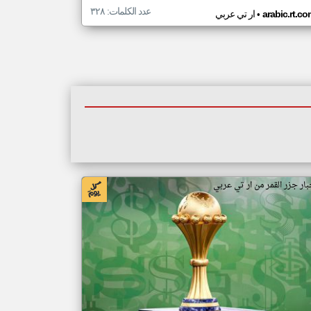
عدد الكلمات: ٣٢٨
•
arabic.rt.c
ار تي عربي
بار جزر القمر من ار تي عربي