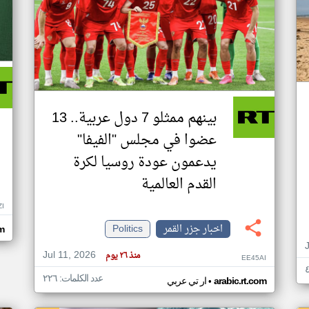
بينهم ممثلو 7 دول عربية.. 13
عضوا في مجلس "الفيفا"
يدعمون عودة روسيا لكرة
القدم العالمية
ZI
اخبار جزر القمر
Politics
om
Jul 11, 2026
منذ ٢٦ يوم
EE45AI
عدد الكلمات: ٢٢٦
•
arabic.rt.com
ار تي عربي