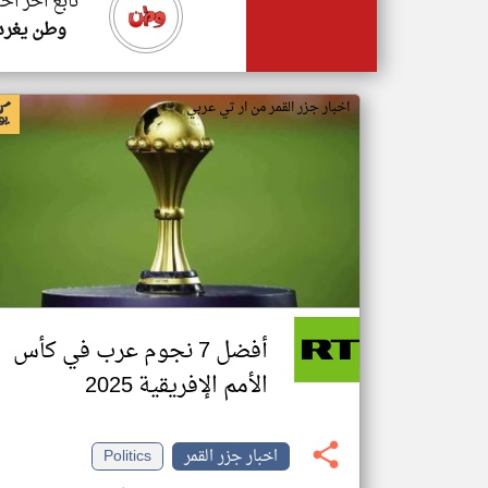
تابع اخر اخب
وطن يغرد
اخبار جزر القمر من ار تي عربي
أفضل 7 نجوم عرب في كأس
الأمم الإفريقية 2025
اخبار جزر القمر
Politics