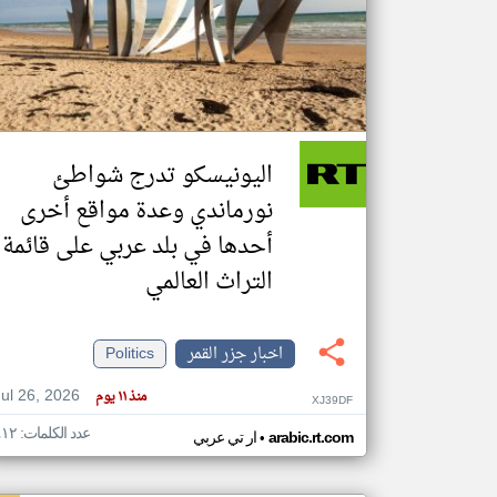
تعبر
المقالات
الموجوده
هنا عن
وجهة
اليونيسكو تدرج شواطئ
نظر
كاتبيها.
نورماندي وعدة مواقع أخرى
أحدها في بلد عربي على قائمة
التراث العالمي
اخبار جزر القمر
Politics
Jul 26, 2026
منذ ١١ يوم
XJ39DF
عدد الكلمات: ٤١٢
•
arabic.rt.com
ار تي عربي