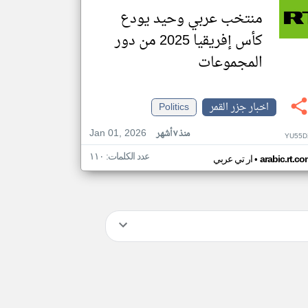
منتخب عربي وحيد يودع
كأس إفريقيا 2025 من دور
المجموعات
اخبار جزر القمر
Politics
Jan 01, 2026
منذ ٧ أشهر
YU55D
عدد الكلمات: ١١٠
•
arabic.rt.c
ار تي عربي