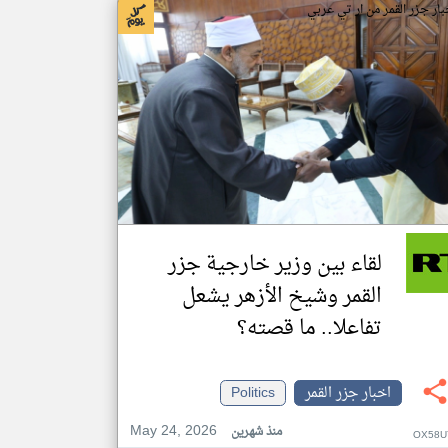
بار جزر القمر من ار تي عربي
لقاء بين وزير خارجية جزر
القمر وشيخ الأزهر يشعل
تفاعلا.. ما قصته؟
اخبار جزر القمر
Politics
May 24, 2026
منذ شهرين
OX58U