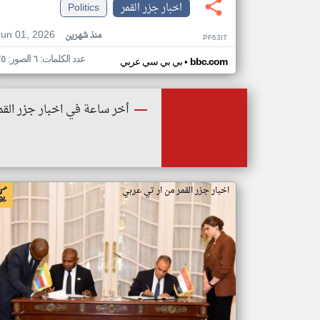
اخبار جزر القمر
Politics
Jun 01, 2026
منذ شهرين
PF63IT
عدد الكلمات: ٦ الصور: ٢٥
•
bbc.com
بي بي سي عربي
أخر ساعة في اخبار جزر القم
اخبار جزر القمر من ار تي عربي