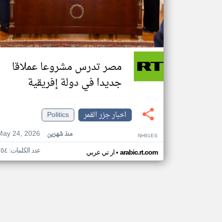
مصر تدرس مشروعا عملاقا
جديدا في دولة إفريقية
اخبار جزر القمر
Politics
May 24, 2026
منذ شهرين
NH91ES
عدد الكلمات: ٢٥٤
•
arabic.rt.com
ار تي عربي