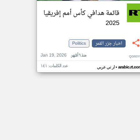
قائمة هدافي كأس أمم إفريقيا
2025
اخبار جزر القمر
Politics
Jan 19, 2026
منذ ٦ أشهر
QG60Y
عدد الكلمات: ١٤١
•
arabic.rt.c
ار تي عربي