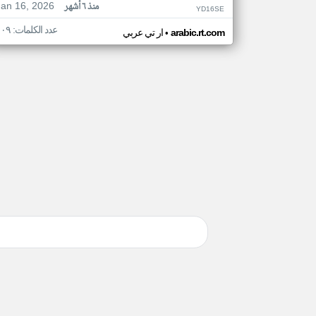
Jan 16, 2026
منذ ٦ أشهر
YD16SE
عدد الكلمات: ١٠٩
•
arabic.rt.com
ار تي عربي