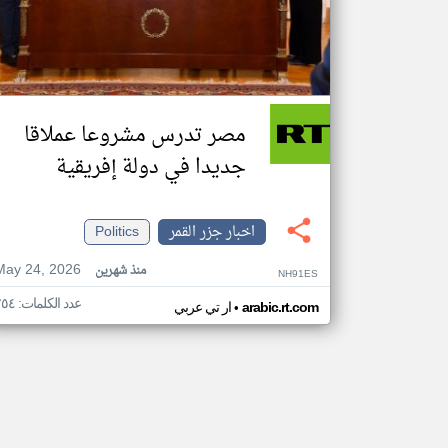
مصر تدرس مشروعا عملاقا
جديدا في دولة إفريقية
اخبار جزر القمر
Politics
May 24, 2026
منذ شهرين
NH91ES
عدد الكلمات: ٢٥٤
•
arabic.rt.com
ار تي عربي