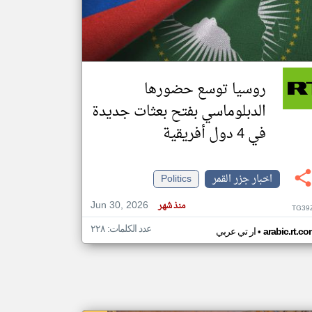
klyoum.com
تغيير الدولة
مصادر الأخبار من جزر القمر
روسيا توسع حضورها
اخبار جزر القمر على مدار الساعة
الدبلوماسي بفتح بعثات جديدة
أهم اخبار جزر القمر العاجلة والمباشرة
في 4 دول أفريقية
اخبار جزر القمر
Politics
Jun 30, 2026
منذ شهر
TG39
عدد الكلمات: ٢٢٨
•
arabic.rt.c
ار تي عربي