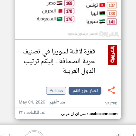
قفزة لافتة لسوريا في تصنيف
حرية الصحافة.. إليكم ترتيب
الدول العربية
اخبار جزر القمر
Politics
May 04, 2026
منذ ٣ أشهر
VF17PD
عدد الكلمات: ٢٣١
•
arabic.cnn.com
سي ان ان عربي