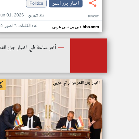
اخبار جزر القمر
Politics
Jun 01, 2026
منذ شهرين
PF63IT
عدد الكلمات: ٦ الصور: ٢٥
•
bbc.com
بي بي سي عربي
أخر ساعة في اخبار جزر القم
اخبار جزر القمر من ار تي عربي