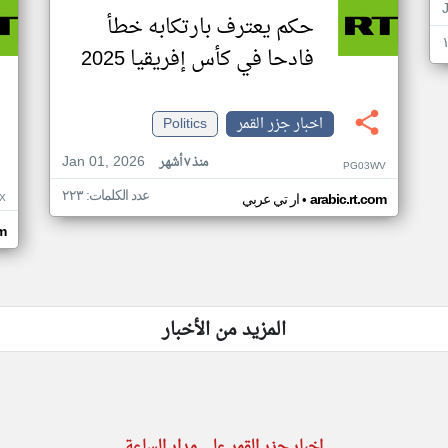
حكم يعترف بارتكابه خطأ
فادحا في كأس إفريقيا 2025
اخبار جزر القمر
Politics
Jan 01, 2026
منذ ٧ أشهر
PG03WV
عدد الكلمات: ٢٢٣
•
X
arabic.rt.com
ار تي عربي
om
المزيد من الأخبار
اخبار جزر القمر على مدار الساعة