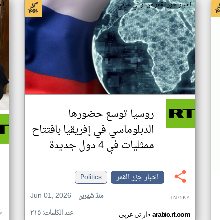
اخبار جزر القمر من ار تي عربي
اخ
روسيا توسع حضورها
الدبلوماسي في إفريقيا بافتتاح
ممثليات في 4 دول جديدة
اخبار جزر القمر
Politics
Jun 01, 2026
منذ شهرين
TN75KY
عدد الكلمات: ٢١٥
•
Y
arabic.rt.com
ار تي عربي