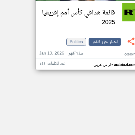
قائمة هدافي كأس أمم إفريقيا
2025
اخبار جزر القمر
Politics
Jan 19, 2026
منذ ٦ أشهر
QG60Y
عدد الكلمات: ١٤١
•
arabic.rt.c
ار تي عربي