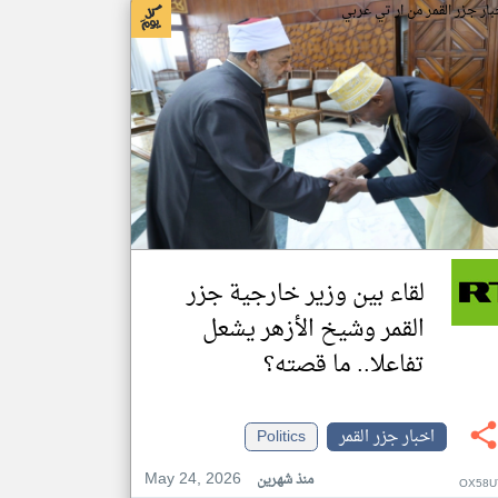
بار جزر القمر من ار تي عربي
لقاء بين وزير خارجية جزر
القمر وشيخ الأزهر يشعل
تفاعلا.. ما قصته؟
اخبار جزر القمر
Politics
May 24, 2026
منذ شهرين
OX58U