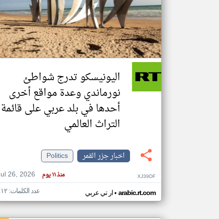
تعبر
المقالات
الموجوده
هنا عن
وجهة
اليونيسكو تدرج شواطئ
نظر
كاتبيها.
نورماندي وعدة مواقع أخرى
أحدها في بلد عربي على قائمة
التراث العالمي
اخبار جزر القمر
Politics
Jul 26, 2026
منذ ١١ يوم
XJ39DF
عدد الكلمات: ٤١٢
•
arabic.rt.com
ار تي عربي