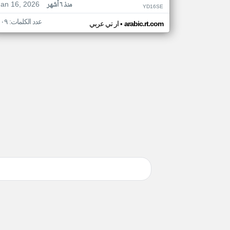
Jan 16, 2026
منذ ٦ أشهر
YD16SE
عدد الكلمات: ١٠٩
•
arabic.rt.com
ار تي عربي