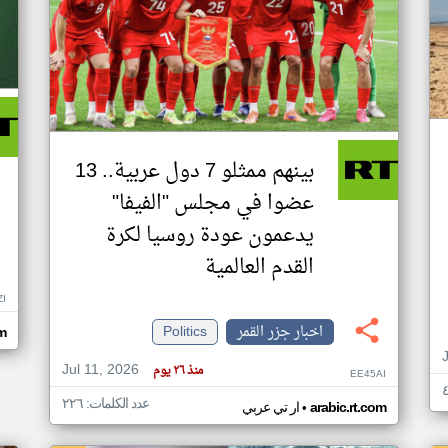
بينهم ممثلو 7 دول عربية.. 13
عضوا في مجلس "الفيفا"
يدعمون عودة روسيا لكرة
القدم العالمية
ZI
اخبار جزر القمر
Politics
om
Jul 11, 2026
منذ ٢٦ يوم
EE45AI
عدد الكلمات: ٢٢٦
•
arabic.rt.com
ار تي عربي