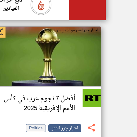
تابع اخر اخب
الميادين
اخبار جزر القمر من ار تي عربي
أفضل 7 نجوم عرب في كأس
الأمم الإفريقية 2025
اخبار جزر القمر
Politics