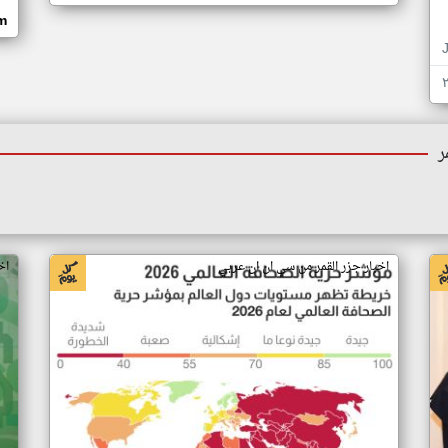
om
ر
اخبار جزر القمر من سي ان ان عربي
اخ