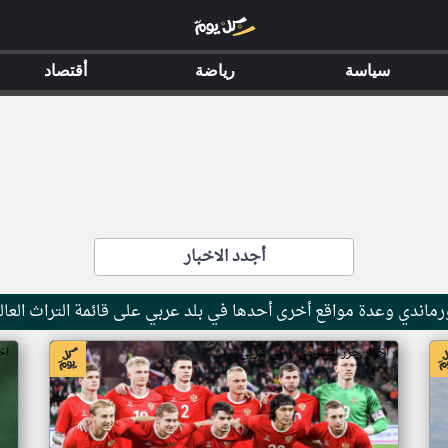
سياسة
رياضة
أقتصاد
أجدد الاخبار
ماندي وعدة مواقع أخرى أحدها في بلد عربي على قائمة التراث العال
اخبار جزر القمر من ار تي عربي
اخ