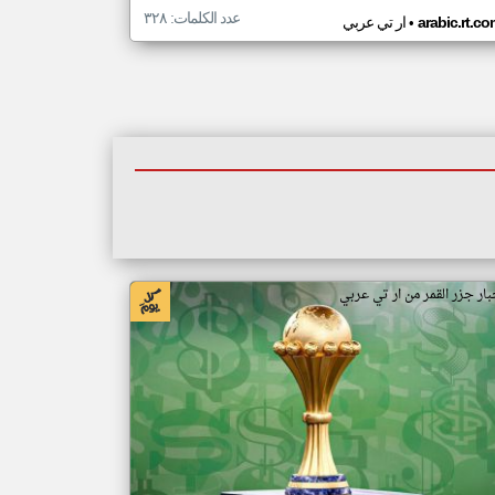
عدد الكلمات: ٣٢٨
•
arabic.rt.c
ار تي عربي
بار جزر القمر من ار تي عربي