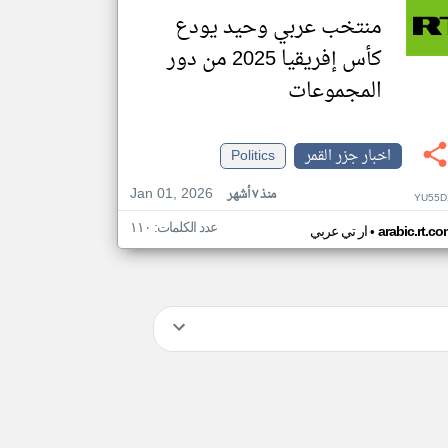
منتخب عربي وحيد يودع
كأس إفريقيا 2025 من دور
المجموعات
اخبار جزر القمر
Politics
Jan 01, 2026
منذ ٧ أشهر
YU55D
عدد الكلمات: ١١٠
•
arabic.rt.c
ار تي عربي