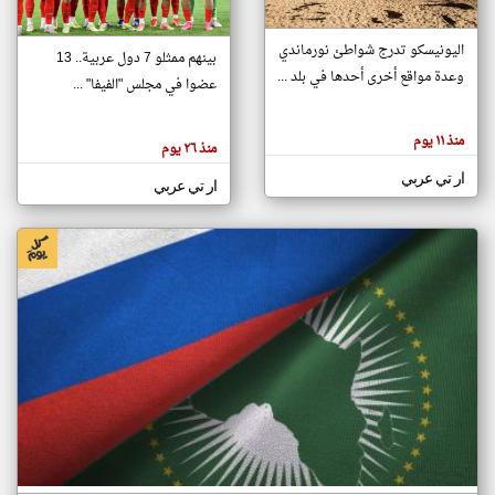
اليونيسكو تدرج شواطئ نورماندي
بينهم ممثلو 7 دول عربية.. 13
klyoum.com
وعدة مواقع أخرى أحدها في بلد ...
تغيير الدولة
عضوا في مجلس "الفيفا" ...
تعبر
مصادر الأخبار من جزر القمر
المقالات
الموجوده
اخبار جزر القمر على مدار الساعة
منذ ١١ يوم
هنا عن
منذ ٢٦ يوم
وجهة
نظر
أهم اخبار جزر القمر العاجلة والمباشرة
ار تي عربي
كاتبيها.
ار تي عربي