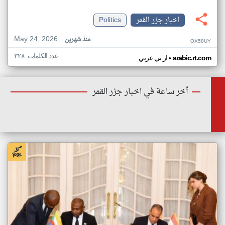
اخبار جزر القمر
Politics
May 24, 2026
منذ شهرين
OX58UY
عدد الكلمات: ٣٢٨
•
arabic.rt.com
ار تي عربي
أخر ساعة في اخبار جزر القمر