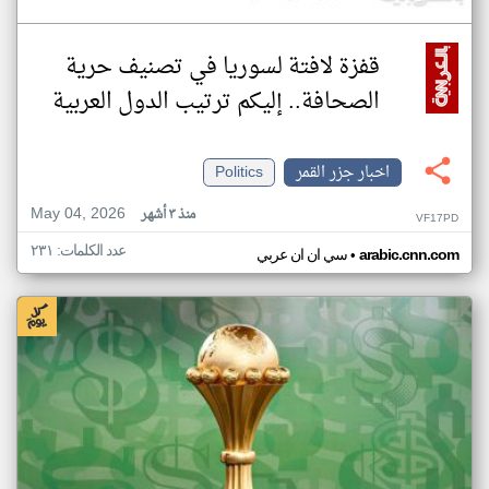
قفزة لافتة لسوريا في تصنيف حرية
الصحافة.. إليكم ترتيب الدول العربية
اخبار جزر القمر
Politics
May 04, 2026
منذ ٣ أشهر
VF17PD
عدد الكلمات: ٢٣١
•
arabic.cnn.com
سي ان ان عربي