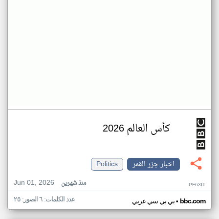
كأس العالم 2026
اخبار جزر القمر
Politics
Jun 01, 2026
منذ شهرين
PF63IT
عدد الكلمات: ٦ الصور: ٢٥
•
bbc.com
بي بي سي عربي