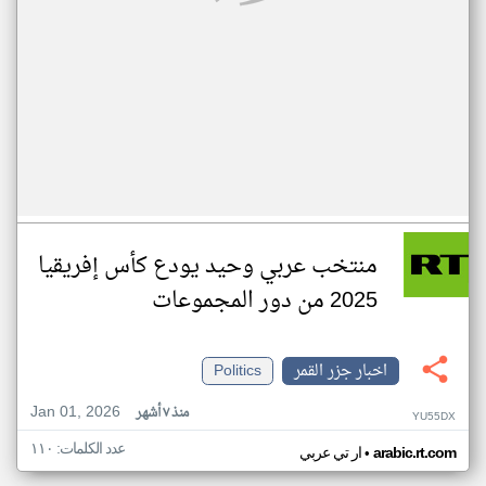
منتخب عربي وحيد يودع كأس إفريقيا
2025 من دور المجموعات
اخبار جزر القمر
Politics
Jan 01, 2026
منذ ٧ أشهر
YU55DX
عدد الكلمات: ١١٠
•
arabic.rt.com
ار تي عربي