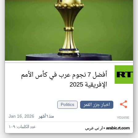
أفضل 7 نجوم عرب في كأس الأمم
الإفريقية 2025
اخبار جزر القمر
Politics
Jan 16, 2026
منذ ٦ أشهر
YD16SE
عدد الكلمات: ١٠٩
•
arabic.rt.com
ار تي عربي