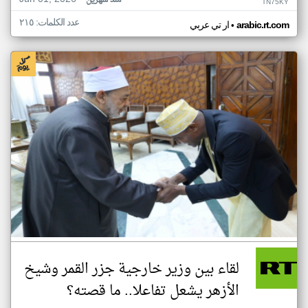
منذ شهرين
TN75KY
عدد الكلمات: ٢١٥
•
arabic.rt.com
ار تي عربي
لقاء بين وزير خارجية جزر القمر وشيخ
الأزهر يشعل تفاعلا.. ما قصته؟