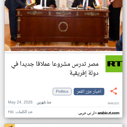
مصر تدرس مشروعا عملاقا جديدا في
دولة إفريقية
اخبار جزر القمر
Politics
May 24, 2026
منذ شهرين
NH91ES
عدد الكلمات: ٢٥٤
•
arabic.rt.com
ار تي عربي