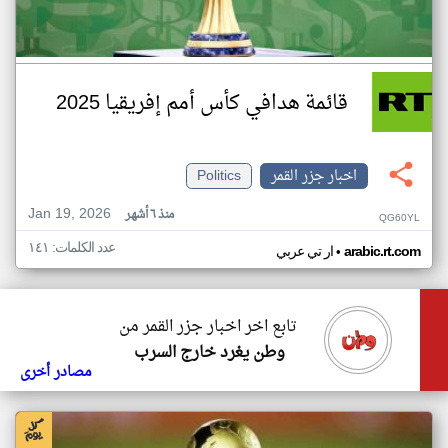
قائمة هدافي كأس أمم إفريقيا 2025
اخبار جزر القمر
Politics
Jan 19, 2026
منذ ٦ أشهر
QG60YL
عدد الكلمات: ١٤١
•
arabic.rt.com
ار تي عربي
تابع اخر اخبار جزر القمر من
وطن يغرد خارج السرب
مصادر أخرى