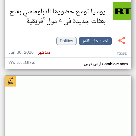
روسيا توسع حضورها الدبلوماسي بفتح
بعثات جديدة في 4 دول أفريقية
اخبار جزر القمر
Politics
Jun 30, 2026
منذ شهر
TG39ZI
عدد الكلمات: ٢٢٨
•
arabic.rt.com
ار تي عربي