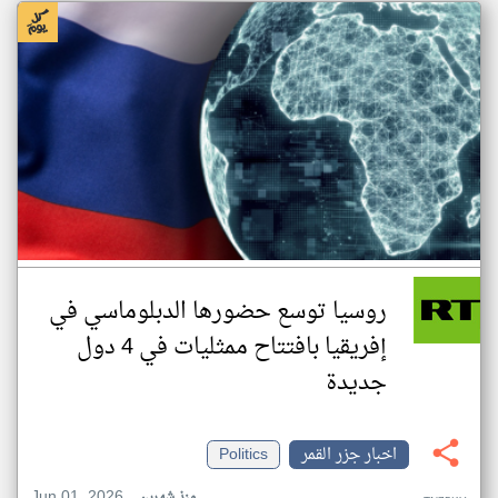
روسيا توسع حضورها الدبلوماسي في
إفريقيا بافتتاح ممثليات في 4 دول
جديدة
اخبار جزر القمر
Politics
Jun 01, 2026