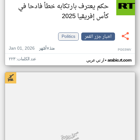
حكم يعترف بارتكابه خطأ فادحا في
كأس إفريقيا 2025
اخبار جزر القمر
Politics
Jan 01, 2026
منذ ٧ أشهر
PG03WV
عدد الكلمات: ٢٢٣
•
arabic.rt.com
ار تي عربي