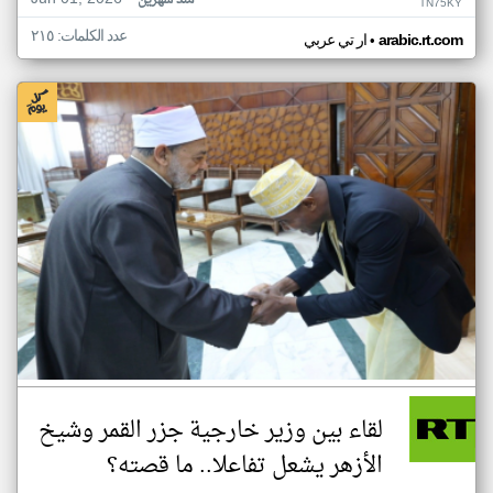
منذ شهرين
TN75KY
عدد الكلمات: ٢١٥
•
arabic.rt.com
ار تي عربي
لقاء بين وزير خارجية جزر القمر وشيخ
الأزهر يشعل تفاعلا.. ما قصته؟