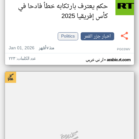
حكم يعترف بارتكابه خطأ فادحا في
كأس إفريقيا 2025
اخبار جزر القمر
Politics
Jan 01, 2026
منذ ٧ أشهر
PG03WV
عدد الكلمات: ٢٢٣
•
arabic.rt.com
ار تي عربي