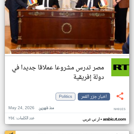
مصر تدرس مشروعا عملاقا جديدا في
دولة إفريقية
اخبار جزر القمر
Politics
May 24, 2026
منذ شهرين
NH91ES
عدد الكلمات: ٢٥٤
•
arabic.rt.com
ار تي عربي