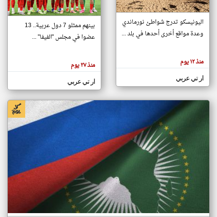
اليونيسكو تدرج شواطئ نورماندي
بينهم ممثلو 7 دول عربية.. 13
klyoum.com
وعدة مواقع أخرى أحدها في بلد ...
تغيير الدولة
عضوا في مجلس "الفيفا" ...
تعبر
مصادر الأخبار من جزر القمر
المقالات
الموجوده
اخبار جزر القمر على مدار الساعة
منذ ١٢ يوم
هنا عن
منذ ٢٧ يوم
وجهة
نظر
أهم اخبار جزر القمر العاجلة والمباشرة
ار تي عربي
كاتبيها.
ار تي عربي