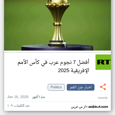
أفضل 7 نجوم عرب في كأس الأمم
الإفريقية 2025
اخبار جزر القمر
Politics
Jan 16, 2026
منذ ٦ أشهر
YD16SE
عدد الكلمات: ١٠٩
•
arabic.rt.com
ار تي عربي