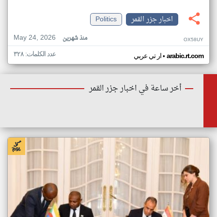
اخبار جزر القمر
Politics
May 24, 2026
منذ شهرين
OX58UY
عدد الكلمات: ٣٢٨
•
arabic.rt.com
ار تي عربي
أخر ساعة في اخبار جزر القمر