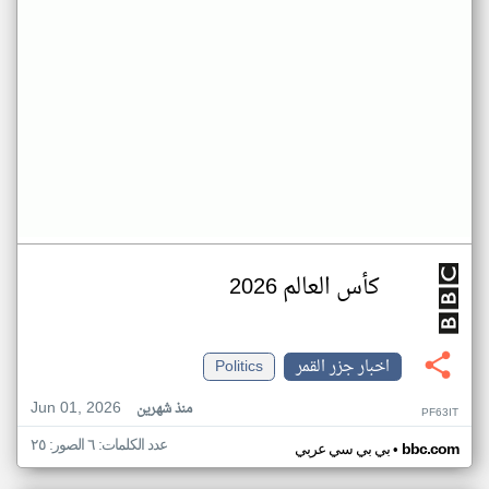
كأس العالم 2026
اخبار جزر القمر
Politics
Jun 01, 2026
منذ شهرين
PF63IT
عدد الكلمات: ٦ الصور: ٢٥
•
bbc.com
بي بي سي عربي