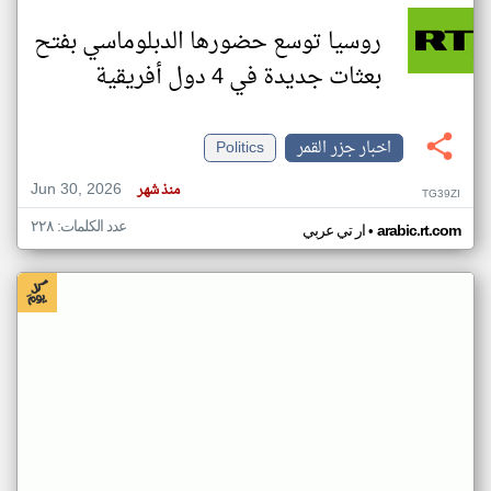
روسيا توسع حضورها الدبلوماسي بفتح
بعثات جديدة في 4 دول أفريقية
اخبار جزر القمر
Politics
Jun 30, 2026
منذ شهر
TG39ZI
عدد الكلمات: ٢٢٨
•
arabic.rt.com
ار تي عربي