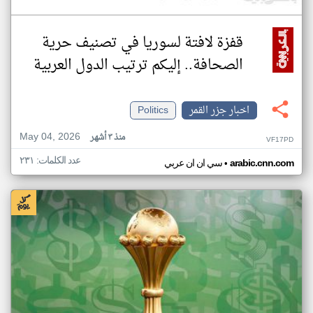
قفزة لافتة لسوريا في تصنيف حرية
الصحافة.. إليكم ترتيب الدول العربية
اخبار جزر القمر
Politics
May 04, 2026
منذ ٣ أشهر
VF17PD
عدد الكلمات: ٢٣١
•
arabic.cnn.com
سي ان ان عربي