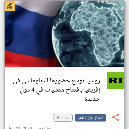
روسيا توسع حضورها الدبلوماسي في
إفريقيا بافتتاح ممثليات في 4 دول
جديدة
اخبار جزر القمر
Politics
Jun 01, 2026