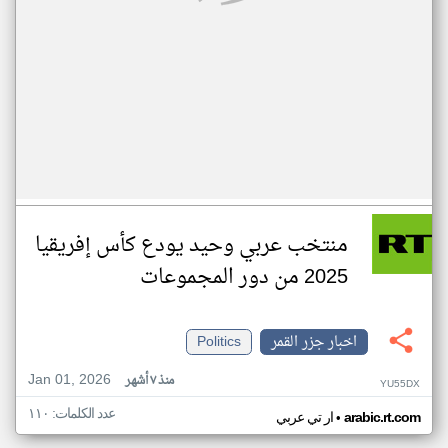
منتخب عربي وحيد يودع كأس إفريقيا
2025 من دور المجموعات
اخبار جزر القمر
Politics
Jan 01, 2026
منذ ٧ أشهر
YU55DX
عدد الكلمات: ١١٠
•
arabic.rt.com
ار تي عربي