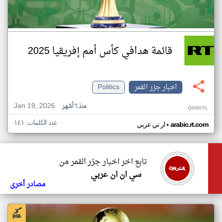
قائمة هدافي كأس أمم إفريقيا 2025
اخبار جزر القمر
Politics
Jan 19, 2026
منذ ٦ أشهر
QG60YL
عدد الكلمات: ١٤١
•
arabic.rt.com
ار تي عربي
تابع اخر اخبار جزر القمر من
سي ان ان عربي
مصادر أخرى