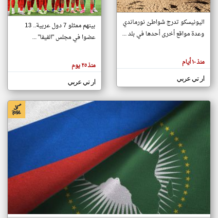
اليونيسكو تدرج شواطئ نورماندي
بينهم ممثلو 7 دول عربية.. 13
klyoum.com
وعدة مواقع أخرى أحدها في بلد ...
تغيير الدولة
عضوا في مجلس "الفيفا" ...
تعبر
مصادر الأخبار من جزر القمر
المقالات
الموجوده
اخبار جزر القمر على مدار الساعة
منذ ١٠ أيام
هنا عن
منذ ٢٥ يوم
وجهة
نظر
أهم اخبار جزر القمر العاجلة والمباشرة
ار تي عربي
كاتبيها.
ار تي عربي