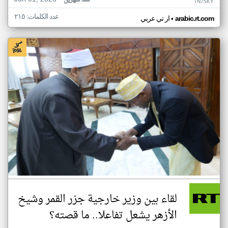
منذ شهرين
TN75KY
عدد الكلمات: ٢١٥
•
arabic.rt.com
ار تي عربي
لقاء بين وزير خارجية جزر القمر وشيخ
الأزهر يشعل تفاعلا.. ما قصته؟