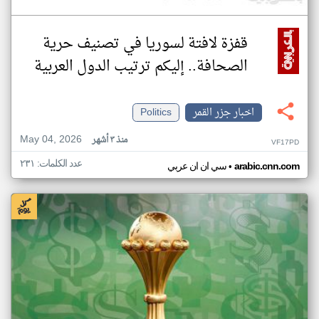
قفزة لافتة لسوريا في تصنيف حرية
الصحافة.. إليكم ترتيب الدول العربية
اخبار جزر القمر
Politics
May 04, 2026
منذ ٣ أشهر
VF17PD
عدد الكلمات: ٢٣١
•
arabic.cnn.com
سي ان ان عربي