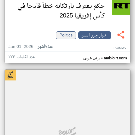
حكم يعترف بارتكابه خطأ فادحا في
كأس إفريقيا 2025
اخبار جزر القمر
Politics
Jan 01, 2026
منذ ٧ أشهر
PG03WV
عدد الكلمات: ٢٢٣
•
arabic.rt.com
ار تي عربي