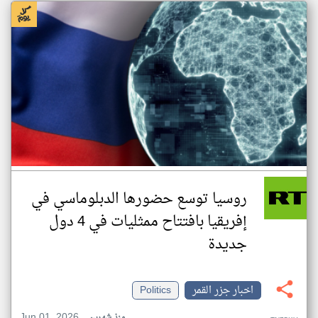
روسيا توسع حضورها الدبلوماسي في
إفريقيا بافتتاح ممثليات في 4 دول
جديدة
اخبار جزر القمر
Politics
Jun 01, 2026