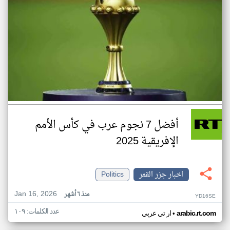
أفضل 7 نجوم عرب في كأس الأمم
الإفريقية 2025
اخبار جزر القمر
Politics
Jan 16, 2026
منذ ٦ أشهر
YD16SE
عدد الكلمات: ١٠٩
•
arabic.rt.com
ار تي عربي