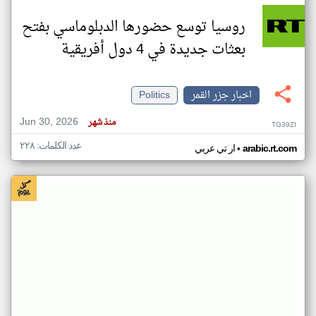
روسيا توسع حضورها الدبلوماسي بفتح
بعثات جديدة في 4 دول أفريقية
اخبار جزر القمر
Politics
Jun 30, 2026
منذ شهر
TG39ZI
عدد الكلمات: ٢٢٨
•
arabic.rt.com
ار تي عربي