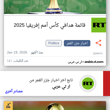
قائمة هدافي كأس أمم إفريقيا 2025
اخبار جزر القمر
Politics
Jan 19, 2026
منذ ٦ أشهر
QG60YL
عدد الكلمات: ١٤١
•
arabic.rt.com
ار تي عربي
تابع اخر اخبار جزر القمر من
ار تي عربي
مصادر أخرى