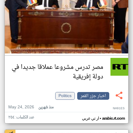
مصر تدرس مشروعا عملاقا جديدا في
دولة إفريقية
اخبار جزر القمر
Politics
May 24, 2026
منذ شهرين
NH91ES
عدد الكلمات: ٢٥٤
•
arabic.rt.com
ار تي عربي