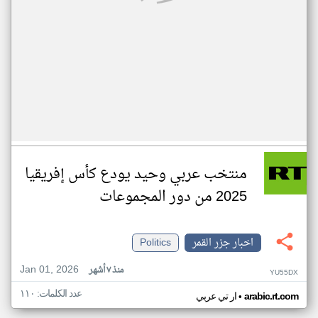
منتخب عربي وحيد يودع كأس إفريقيا
2025 من دور المجموعات
اخبار جزر القمر
Politics
Jan 01, 2026
منذ ٧ أشهر
YU55DX
عدد الكلمات: ١١٠
•
arabic.rt.com
ار تي عربي