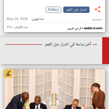
اخبار جزر القمر
Politics
May 24, 2026
منذ شهرين
OX58UY
عدد الكلمات: ٣٢٨
•
arabic.rt.com
ار تي عربي
أخر ساعة في اخبار جزر القمر