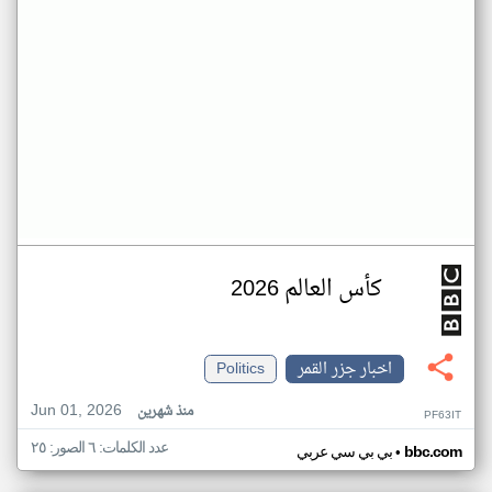
كأس العالم 2026
اخبار جزر القمر
Politics
Jun 01, 2026
منذ شهرين
PF63IT
عدد الكلمات: ٦ الصور: ٢٥
•
bbc.com
بي بي سي عربي