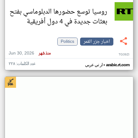
روسيا توسع حضورها الدبلوماسي بفتح
بعثات جديدة في 4 دول أفريقية
اخبار جزر القمر
Politics
Jun 30, 2026
منذ شهر
TG39ZI
عدد الكلمات: ٢٢٨
•
arabic.rt.com
ار تي عربي