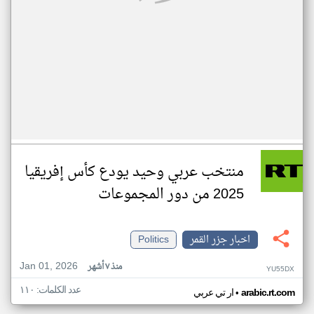
منتخب عربي وحيد يودع كأس إفريقيا
2025 من دور المجموعات
اخبار جزر القمر
Politics
Jan 01, 2026
منذ ٧ أشهر
YU55DX
عدد الكلمات: ١١٠
•
arabic.rt.com
ار تي عربي