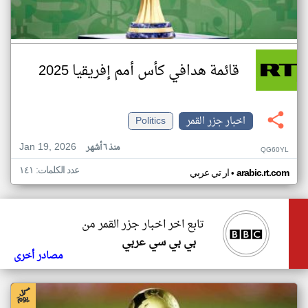
قائمة هدافي كأس أمم إفريقيا 2025
اخبار جزر القمر
Politics
Jan 19, 2026
منذ ٦ أشهر
QG60YL
عدد الكلمات: ١٤١
•
arabic.rt.com
ار تي عربي
تابع اخر اخبار جزر القمر من
بي بي سي عربي
مصادر أخرى