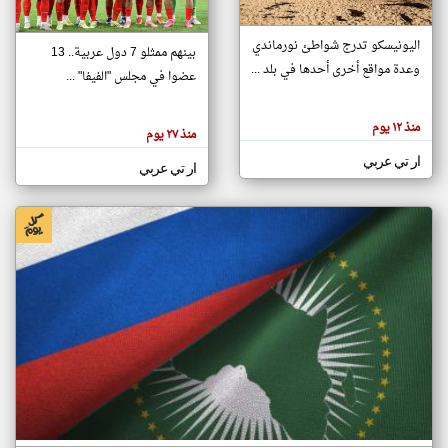
اليونيسكو تدرج شواطئ نورماندي
بينهم ممثلو 7 دول عربية.. 13
klyoum.com
وعدة مواقع أخرى أحدها في بلد ...
تغيير الدولة
عضوا في مجلس "الفيفا" ...
تعبر
مصادر الأخبار من جزر القمر
المقالات
الموجوده
اخبار جزر القمر على مدار الساعة
منذ ١٢ يوم
هنا عن
منذ ٢٧ يوم
وجهة
نظر
أهم اخبار جزر القمر العاجلة والمباشرة
ار تي عربي
كاتبيها.
ار تي عربي