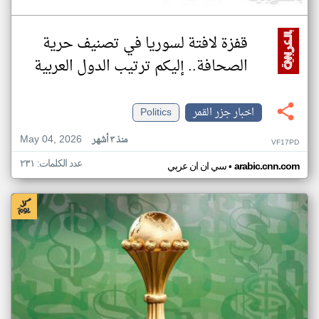
قفزة لافتة لسوريا في تصنيف حرية
الصحافة.. إليكم ترتيب الدول العربية
اخبار جزر القمر
Politics
May 04, 2026
منذ ٣ أشهر
VF17PD
عدد الكلمات: ٢٣١
•
arabic.cnn.com
سي ان ان عربي