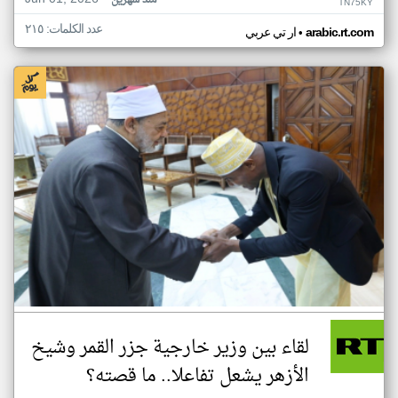
منذ شهرين
TN75KY
عدد الكلمات: ٢١٥
•
arabic.rt.com
ار تي عربي
لقاء بين وزير خارجية جزر القمر وشيخ
الأزهر يشعل تفاعلا.. ما قصته؟