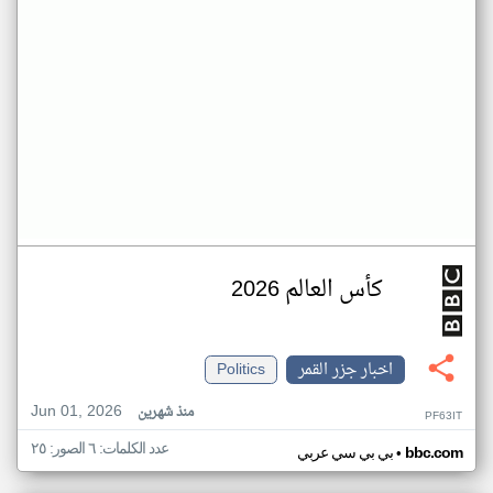
كأس العالم 2026
اخبار جزر القمر
Politics
Jun 01, 2026
منذ شهرين
PF63IT
عدد الكلمات: ٦ الصور: ٢٥
•
bbc.com
بي بي سي عربي