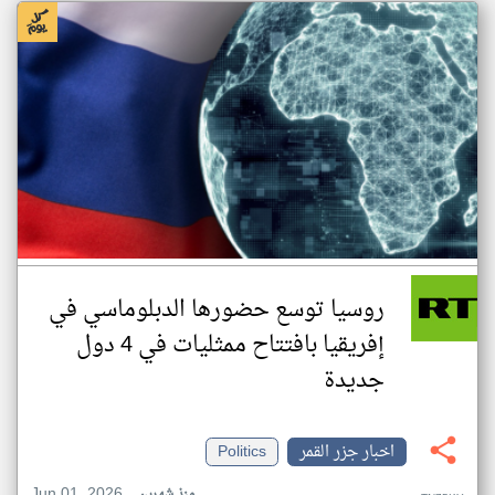
روسيا توسع حضورها الدبلوماسي في
إفريقيا بافتتاح ممثليات في 4 دول
جديدة
اخبار جزر القمر
Politics
Jun 01, 2026