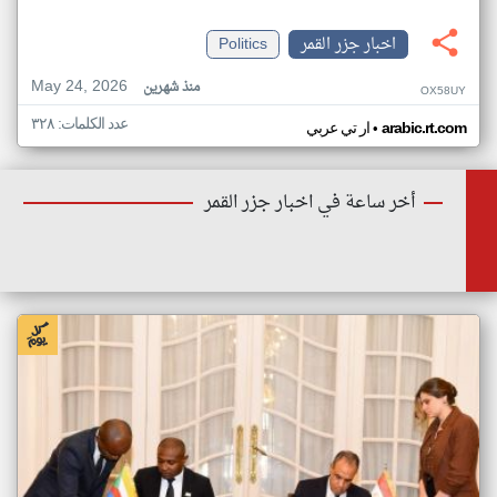
اخبار جزر القمر
Politics
May 24, 2026
منذ شهرين
OX58UY
عدد الكلمات: ٣٢٨
•
arabic.rt.com
ار تي عربي
أخر ساعة في اخبار جزر القمر