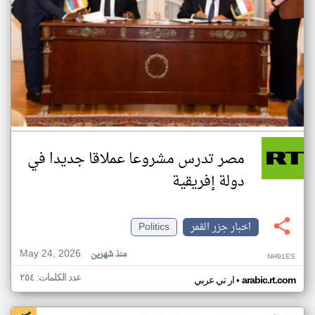
مصر تدرس مشروعا عملاقا جديدا في
دولة إفريقية
اخبار جزر القمر
Politics
May 24, 2026
منذ شهرين
NH91ES
عدد الكلمات: ٢٥٤
•
arabic.rt.com
ار تي عربي