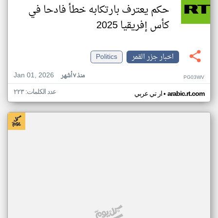
حكم يعترف بارتكابه خطأ فادحا في
كأس إفريقيا 2025
اخبار جزر القمر
Politics
Jan 01, 2026
منذ ٧ أشهر
PG03WV
عدد الكلمات: ٢٢٣
•
arabic.rt.com
ار تي عربي