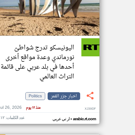
تعبر
المقالات
الموجوده
هنا عن
وجهة
اليونيسكو تدرج شواطئ
نظر
كاتبيها.
نورماندي وعدة مواقع أخرى
أحدها في بلد عربي على قائمة
التراث العالمي
اخبار جزر القمر
Politics
Jul 26, 2026
منذ ١٢ يوم
XJ39DF
عدد الكلمات: ٤١٢
•
arabic.rt.com
ار تي عربي