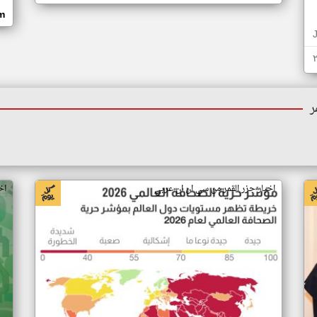
om
ر
اخبار جزر القمر من سي ان ان عربي
اخ