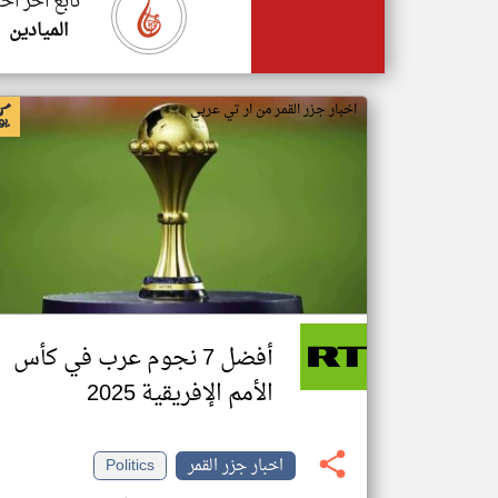
تابع اخر اخب
الميادين
اخبار جزر القمر من ار تي عربي
أفضل 7 نجوم عرب في كأس
الأمم الإفريقية 2025
اخبار جزر القمر
Politics