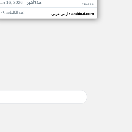
Jan 16, 2026
منذ ٦ أشهر
YD16SE
عدد الكلمات: ١٠٩
•
arabic.rt.com
ار تي عربي