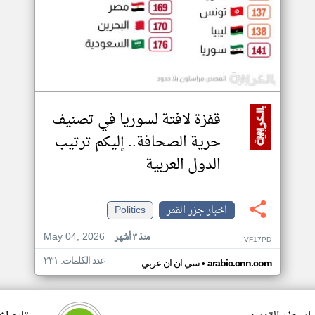
قفزة لافتة لسوريا في تصنيف
حرية الصحافة.. إليكم ترتيب
الدول العربية
اخبار جزر القمر
Politics
May 04, 2026
منذ ٣ أشهر
VF17PD
عدد الكلمات: ٢٣١
•
arabic.cnn.com
سي ان ان عربي