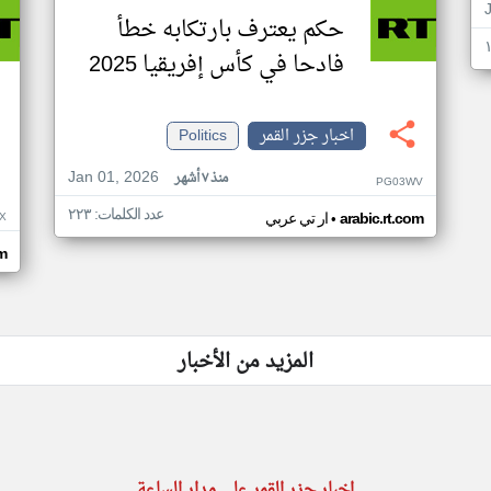
حكم يعترف بارتكابه خطأ
فادحا في كأس إفريقيا 2025
اخبار جزر القمر
Politics
Jan 01, 2026
منذ ٧ أشهر
PG03WV
عدد الكلمات: ٢٢٣
•
X
arabic.rt.com
ار تي عربي
om
المزيد من الأخبار
اخبار جزر القمر على مدار الساعة