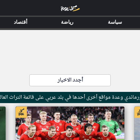
سياسة
رياضة
أقتصاد
أجدد الاخبار
ماندي وعدة مواقع أخرى أحدها في بلد عربي على قائمة التراث العال
اخبار جزر القمر من ار تي عربي
اخ