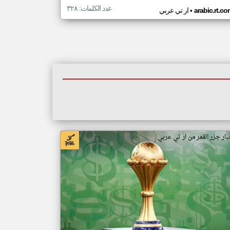
عدد الكلمات: ٣٢٨
•
arabic.rt.c
ار تي عربي
بار جزر القمر من ار تي عربي