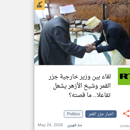
بار جزر القمر من ار تي عربي
لقاء بين وزير خارجية جزر
القمر وشيخ الأزهر يشعل
تفاعلا.. ما قصته؟
اخبار جزر القمر
Politics
May 24, 2026
منذ شهرين
OX58U