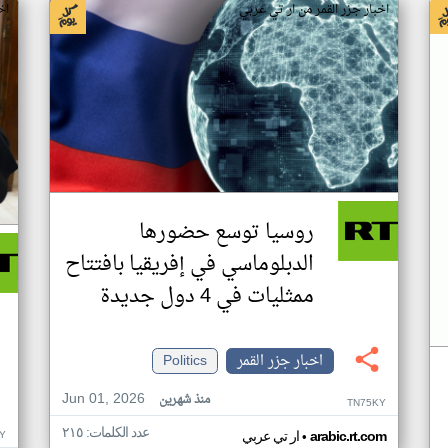
اخبار جزر القمر من ار تي عربي
اخ
روسيا توسع حضورها
الدبلوماسي في إفريقيا بافتتاح
ممثليات في 4 دول جديدة
اخبار جزر القمر
Politics
Jun 01, 2026
منذ شهرين
TN75KY
عدد الكلمات: ٢١٥
•
Y
arabic.rt.com
ار تي عربي