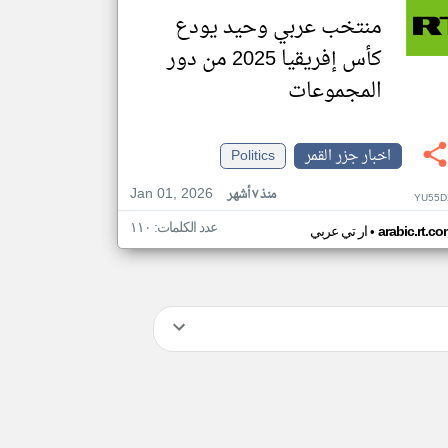
منتخب عربي وحيد يودع
كأس إفريقيا 2025 من دور
المجموعات
اخبار جزر القمر
Politics
Jan 01, 2026
منذ ٧ أشهر
YU55D
عدد الكلمات: ١١٠
•
arabic.rt.c
ار تي عربي