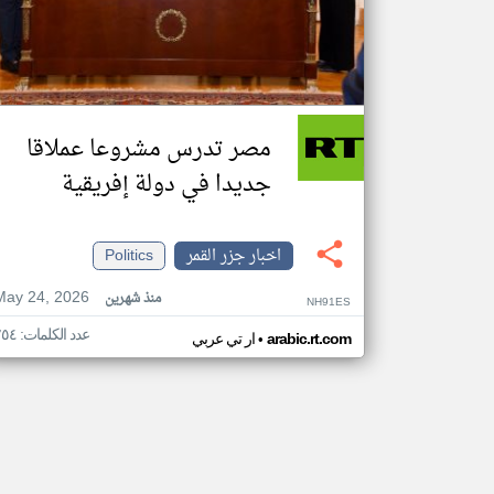
مصر تدرس مشروعا عملاقا
جديدا في دولة إفريقية
اخبار جزر القمر
Politics
May 24, 2026
منذ شهرين
NH91ES
عدد الكلمات: ٢٥٤
•
arabic.rt.com
ار تي عربي