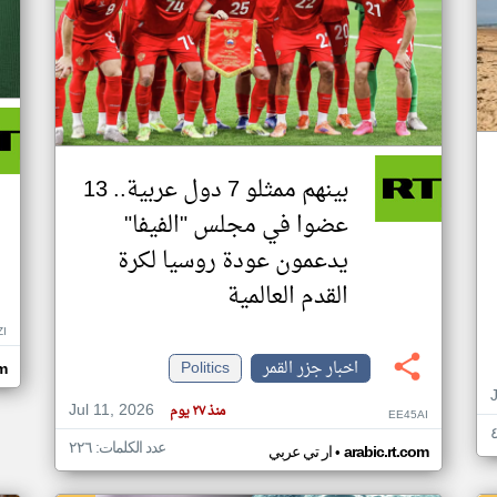
بينهم ممثلو 7 دول عربية.. 13
عضوا في مجلس "الفيفا"
يدعمون عودة روسيا لكرة
القدم العالمية
ZI
اخبار جزر القمر
Politics
om
Jul 11, 2026
منذ ٢٧ يوم
EE45AI
عدد الكلمات: ٢٢٦
•
arabic.rt.com
ار تي عربي