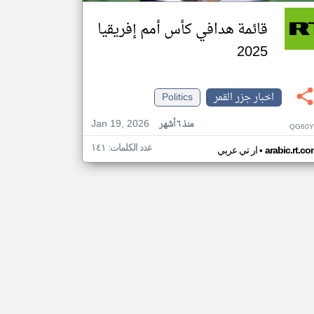
قائمة هدافي كأس أمم إفريقيا
2025
اخبار جزر القمر
Politics
Jan 19, 2026
منذ ٦ أشهر
QG60Y
عدد الكلمات: ١٤١
•
arabic.rt.c
ار تي عربي