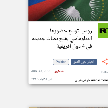
klyoum.com
تغيير الدولة
مصادر الأخبار من جزر القمر
روسيا توسع حضورها
اخبار جزر القمر على مدار الساعة
الدبلوماسي بفتح بعثات جديدة
أهم اخبار جزر القمر العاجلة والمباشرة
في 4 دول أفريقية
اخبار جزر القمر
Politics
Jun 30, 2026
منذ شهر
TG39
عدد الكلمات: ٢٢٨
•
arabic.rt.c
ار تي عربي