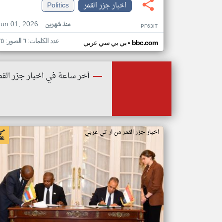
اخبار جزر القمر
Politics
Jun 01, 2026
منذ شهرين
PF63IT
عدد الكلمات: ٦ الصور: ٢٥
•
bbc.com
بي بي سي عربي
أخر ساعة في اخبار جزر القم
اخبار جزر القمر من ار تي عربي