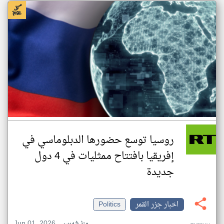
روسيا توسع حضورها الدبلوماسي في
إفريقيا بافتتاح ممثليات في 4 دول
جديدة
اخبار جزر القمر
Politics
Jun 01, 2026