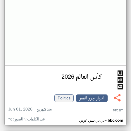
كأس العالم 2026
اخبار جزر القمر
Politics
Jun 01, 2026
منذ شهرين
PF63IT
عدد الكلمات: ٦ الصور: ٢٥
•
bbc.com
بي بي سي عربي