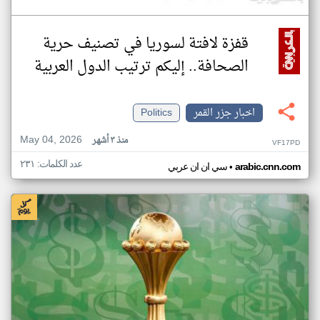
قفزة لافتة لسوريا في تصنيف حرية
الصحافة.. إليكم ترتيب الدول العربية
اخبار جزر القمر
Politics
May 04, 2026
منذ ٣ أشهر
VF17PD
عدد الكلمات: ٢٣١
•
arabic.cnn.com
سي ان ان عربي