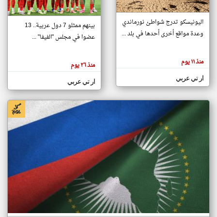
اليونيسكو تدرج شواطئ نورماندي
بينهم ممثلو 7 دول عربية.. 13
klyoum.com
وعدة مواقع أخرى أحدها في بلد ...
تغيير الدولة
عضوا في مجلس "الفيفا" ...
تعبر
مصادر الأخبار من جزر القمر
المقالات
الموجوده
اخبار جزر القمر على مدار الساعة
منذ ١١ يوم
هنا عن
منذ ٢٦ يوم
وجهة
نظر
أهم اخبار جزر القمر العاجلة والمباشرة
ار تي عربي
كاتبيها.
ار تي عربي