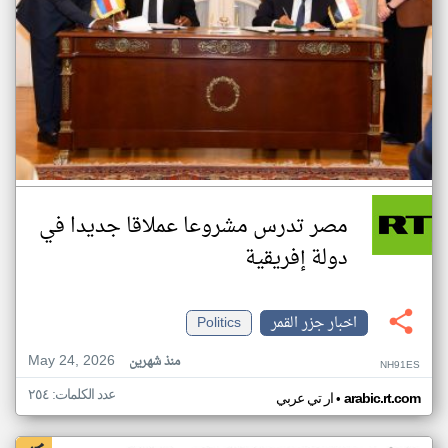
مصر تدرس مشروعا عملاقا جديدا في
دولة إفريقية
اخبار جزر القمر
Politics
May 24, 2026
منذ شهرين
NH91ES
عدد الكلمات: ٢٥٤
•
arabic.rt.com
ار تي عربي