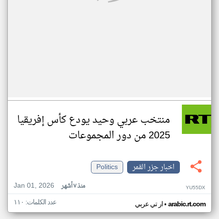
منتخب عربي وحيد يودع كأس إفريقيا
2025 من دور المجموعات
اخبار جزر القمر
Politics
Jan 01, 2026
منذ ٧ أشهر
YU55DX
عدد الكلمات: ١١٠
•
arabic.rt.com
ار تي عربي