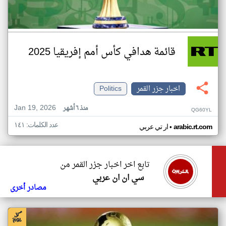
قائمة هدافي كأس أمم إفريقيا 2025
اخبار جزر القمر
Politics
Jan 19, 2026
منذ ٦ أشهر
QG60YL
عدد الكلمات: ١٤١
•
arabic.rt.com
ار تي عربي
تابع اخر اخبار جزر القمر من
سي ان ان عربي
مصادر أخرى