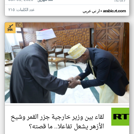
منذ شهرين
TN75KY
عدد الكلمات: ٢١٥
•
arabic.rt.com
ار تي عربي
لقاء بين وزير خارجية جزر القمر وشيخ
الأزهر يشعل تفاعلا.. ما قصته؟