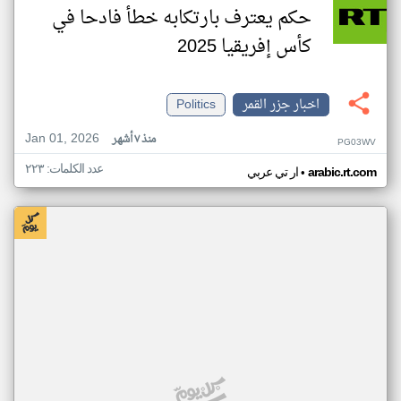
حكم يعترف بارتكابه خطأ فادحا في
كأس إفريقيا 2025
اخبار جزر القمر
Politics
Jan 01, 2026
منذ ٧ أشهر
PG03WV
عدد الكلمات: ٢٢٣
•
arabic.rt.com
ار تي عربي