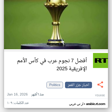
أفضل 7 نجوم عرب في كأس الأمم
الإفريقية 2025
اخبار جزر القمر
Politics
Jan 16, 2026
منذ ٦ أشهر
YD16SE
عدد الكلمات: ١٠٩
•
arabic.rt.com
ار تي عربي