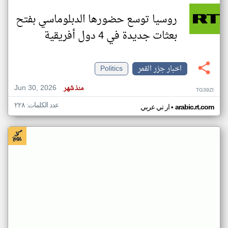
روسيا توسع حضورها الدبلوماسي بفتح
بعثات جديدة في 4 دول أفريقية
اخبار جزر القمر
Politics
Jun 30, 2026
منذ شهر
TG39ZI
عدد الكلمات: ٢٢٨
•
arabic.rt.com
ار تي عربي