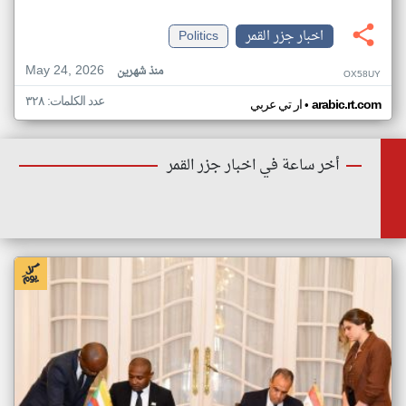
اخبار جزر القمر
Politics
May 24, 2026
منذ شهرين
OX58UY
عدد الكلمات: ٣٢٨
•
arabic.rt.com
ار تي عربي
أخر ساعة في اخبار جزر القمر