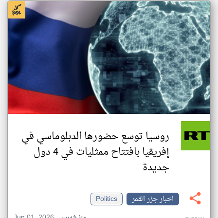
روسيا توسع حضورها الدبلوماسي في
إفريقيا بافتتاح ممثليات في 4 دول
جديدة
اخبار جزر القمر
Politics
Jun 01, 2026