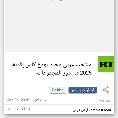
منتخب عربي وحيد يودع كأس إفريقيا
2025 من دور المجموعات
اخبار جزر القمر
Politics
Jan 01, 2026
منذ ٧ أشهر
YU55DX
عدد الكلمات: ١١٠
•
arabic.rt.com
ار تي عربي