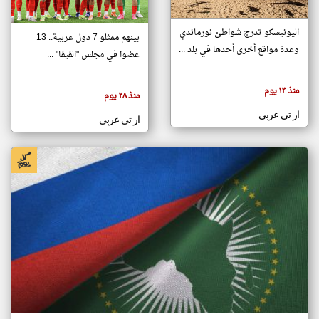
اليونيسكو تدرج شواطئ نورماندي
بينهم ممثلو 7 دول عربية.. 13
klyoum.com
وعدة مواقع أخرى أحدها في بلد ...
تغيير الدولة
عضوا في مجلس "الفيفا" ...
تعبر
مصادر الأخبار من جزر القمر
المقالات
الموجوده
اخبار جزر القمر على مدار الساعة
منذ ١٣ يوم
هنا عن
منذ ٢٨ يوم
وجهة
نظر
أهم اخبار جزر القمر العاجلة والمباشرة
ار تي عربي
كاتبيها.
ار تي عربي