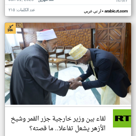
منذ شهرين
TN75KY
عدد الكلمات: ٢١٥
•
arabic.rt.com
ار تي عربي
لقاء بين وزير خارجية جزر القمر وشيخ
الأزهر يشعل تفاعلا.. ما قصته؟