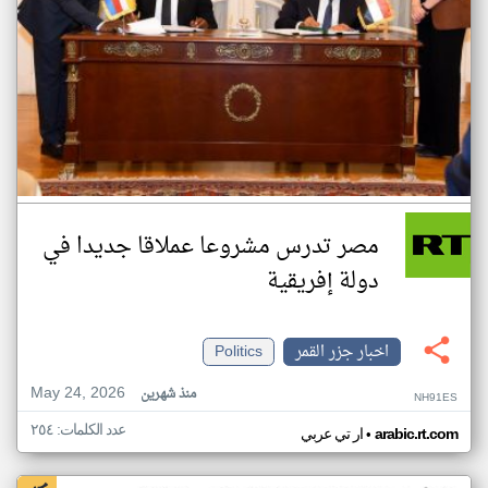
مصر تدرس مشروعا عملاقا جديدا في
دولة إفريقية
اخبار جزر القمر
Politics
May 24, 2026
منذ شهرين
NH91ES
عدد الكلمات: ٢٥٤
•
arabic.rt.com
ار تي عربي