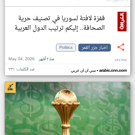
قفزة لافتة لسوريا في تصنيف حرية
الصحافة.. إليكم ترتيب الدول العربية
اخبار جزر القمر
Politics
May 04, 2026
منذ ٣ أشهر
VF17PD
عدد الكلمات: ٢٣١
•
arabic.cnn.com
سي ان ان عربي