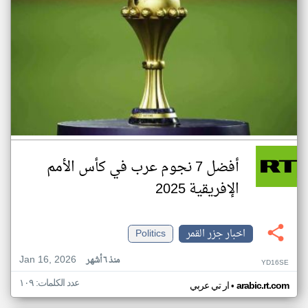
أفضل 7 نجوم عرب في كأس الأمم
الإفريقية 2025
اخبار جزر القمر
Politics
Jan 16, 2026
منذ ٦ أشهر
YD16SE
عدد الكلمات: ١٠٩
•
arabic.rt.com
ار تي عربي