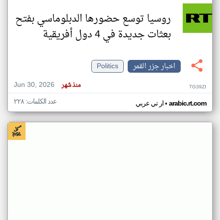
روسيا توسع حضورها الدبلوماسي بفتح
بعثات جديدة في 4 دول أفريقية
اخبار جزر القمر
Politics
Jun 30, 2026
منذ شهر
TG39ZI
عدد الكلمات: ٢٢٨
•
arabic.rt.com
ار تي عربي