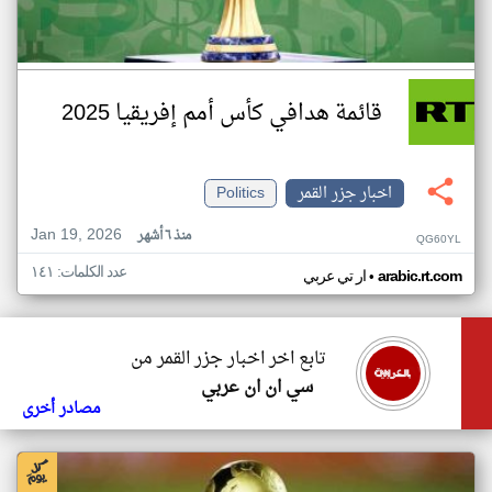
قائمة هدافي كأس أمم إفريقيا 2025
اخبار جزر القمر
Politics
Jan 19, 2026
منذ ٦ أشهر
QG60YL
عدد الكلمات: ١٤١
•
arabic.rt.com
ار تي عربي
تابع اخر اخبار جزر القمر من
سي ان ان عربي
مصادر أخرى