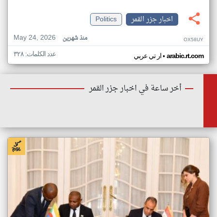
اخبار جزر القمر
Politics
May 24, 2026
منذ شهرين
OX58UY
عدد الكلمات: ٣٢٨
•
arabic.rt.com
ار تي عربي
أخر ساعة في اخبار جزر القمر