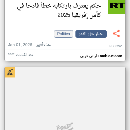
حكم يعترف بارتكابه خطأ فادحا في
كأس إفريقيا 2025
اخبار جزر القمر
Politics
Jan 01, 2026
منذ ٧ أشهر
PG03WV
عدد الكلمات: ٢٢٣
•
arabic.rt.com
ار تي عربي