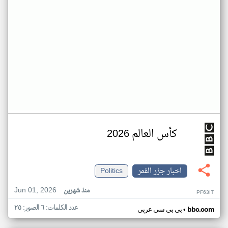
كأس العالم 2026
اخبار جزر القمر
Politics
Jun 01, 2026
منذ شهرين
PF63IT
عدد الكلمات: ٦ الصور: ٢٥
•
bbc.com
بي بي سي عربي