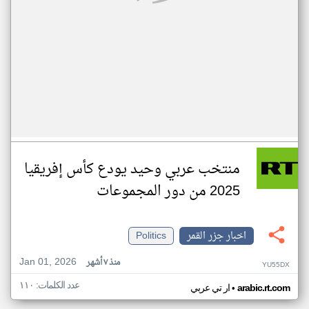
منتخب عربي وحيد يودع كأس إفريقيا
2025 من دور المجموعات
اخبار جزر القمر
Politics
Jan 01, 2026
منذ ٧ أشهر
YU55DX
عدد الكلمات: ١١٠
•
arabic.rt.com
ار تي عربي