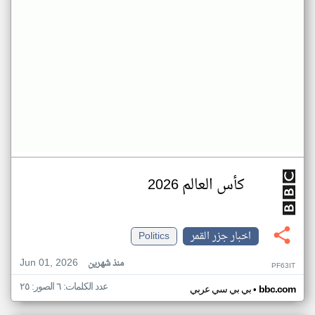
كأس العالم 2026
اخبار جزر القمر
Politics
Jun 01, 2026
منذ شهرين
PF63IT
عدد الكلمات: ٦ الصور: ٢٥
•
bbc.com
بي بي سي عربي