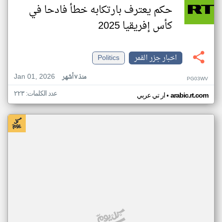
حكم يعترف بارتكابه خطأ فادحا في
كأس إفريقيا 2025
اخبار جزر القمر
Politics
Jan 01, 2026
منذ ٧ أشهر
PG03WV
عدد الكلمات: ٢٢٣
•
arabic.rt.com
ار تي عربي