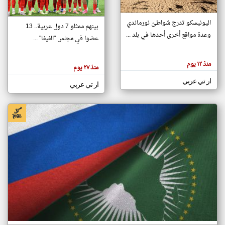
اليونيسكو تدرج شواطئ نورماندي
بينهم ممثلو 7 دول عربية.. 13
klyoum.com
وعدة مواقع أخرى أحدها في بلد ...
تغيير الدولة
عضوا في مجلس "الفيفا" ...
تعبر
مصادر الأخبار من جزر القمر
المقالات
الموجوده
اخبار جزر القمر على مدار الساعة
منذ ١٢ يوم
هنا عن
منذ ٢٧ يوم
وجهة
نظر
أهم اخبار جزر القمر العاجلة والمباشرة
ار تي عربي
كاتبيها.
ار تي عربي