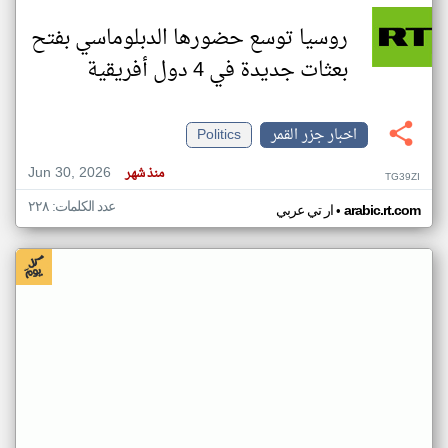
روسيا توسع حضورها الدبلوماسي بفتح
بعثات جديدة في 4 دول أفريقية
اخبار جزر القمر
Politics
Jun 30, 2026
منذ شهر
TG39ZI
عدد الكلمات: ٢٢٨
•
arabic.rt.com
ار تي عربي