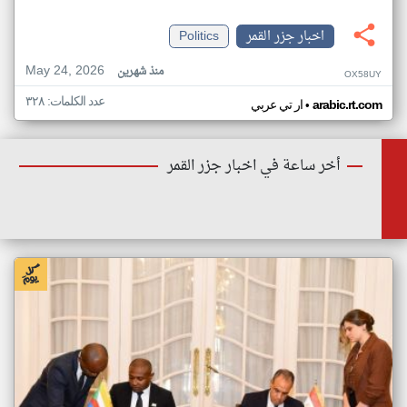
اخبار جزر القمر
Politics
May 24, 2026
منذ شهرين
OX58UY
عدد الكلمات: ٣٢٨
•
arabic.rt.com
ار تي عربي
أخر ساعة في اخبار جزر القمر