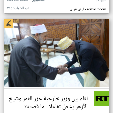
منذ شهرين
TN75KY
عدد الكلمات: ٢١٥
•
arabic.rt.com
ار تي عربي
لقاء بين وزير خارجية جزر القمر وشيخ
الأزهر يشعل تفاعلا.. ما قصته؟