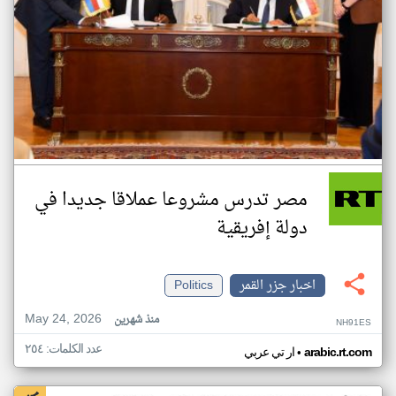
مصر تدرس مشروعا عملاقا جديدا في
دولة إفريقية
اخبار جزر القمر
Politics
May 24, 2026
منذ شهرين
NH91ES
عدد الكلمات: ٢٥٤
•
arabic.rt.com
ار تي عربي