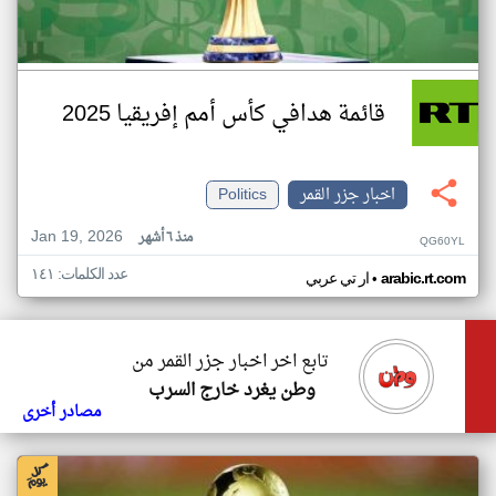
قائمة هدافي كأس أمم إفريقيا 2025
اخبار جزر القمر
Politics
Jan 19, 2026
منذ ٦ أشهر
QG60YL
عدد الكلمات: ١٤١
•
arabic.rt.com
ار تي عربي
تابع اخر اخبار جزر القمر من
وطن يغرد خارج السرب
مصادر أخرى