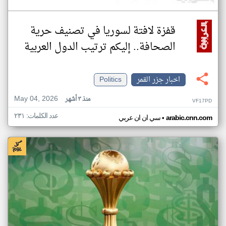
قفزة لافتة لسوريا في تصنيف حرية
الصحافة.. إليكم ترتيب الدول العربية
اخبار جزر القمر
Politics
May 04, 2026
منذ ٣ أشهر
VF17PD
عدد الكلمات: ٢٣١
•
arabic.cnn.com
سي ان ان عربي