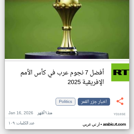
أفضل 7 نجوم عرب في كأس الأمم
الإفريقية 2025
اخبار جزر القمر
Politics
Jan 16, 2026
منذ ٦ أشهر
YD16SE
عدد الكلمات: ١٠٩
•
arabic.rt.com
ار تي عربي