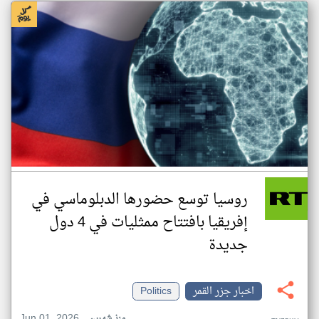
روسيا توسع حضورها الدبلوماسي في
إفريقيا بافتتاح ممثليات في 4 دول
جديدة
اخبار جزر القمر
Politics
Jun 01, 2026