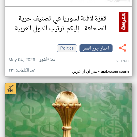
قفزة لافتة لسوريا في تصنيف حرية
الصحافة.. إليكم ترتيب الدول العربية
اخبار جزر القمر
Politics
May 04, 2026
منذ ٣ أشهر
VF17PD
عدد الكلمات: ٢٣١
•
arabic.cnn.com
سي ان ان عربي