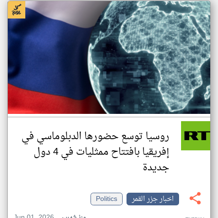
روسيا توسع حضورها الدبلوماسي في
إفريقيا بافتتاح ممثليات في 4 دول
جديدة
اخبار جزر القمر
Politics
Jun 01, 2026