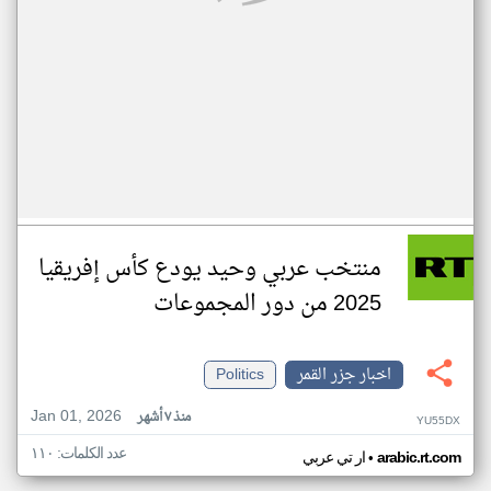
منتخب عربي وحيد يودع كأس إفريقيا
2025 من دور المجموعات
اخبار جزر القمر
Politics
Jan 01, 2026
منذ ٧ أشهر
YU55DX
عدد الكلمات: ١١٠
•
arabic.rt.com
ار تي عربي