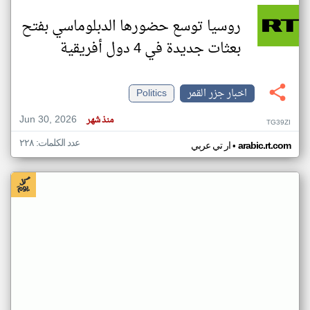
روسيا توسع حضورها الدبلوماسي بفتح
بعثات جديدة في 4 دول أفريقية
اخبار جزر القمر
Politics
Jun 30, 2026
منذ شهر
TG39ZI
عدد الكلمات: ٢٢٨
•
arabic.rt.com
ار تي عربي