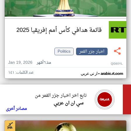
قائمة هدافي كأس أمم إفريقيا 2025
اخبار جزر القمر
Politics
Jan 19, 2026
منذ ٦ أشهر
QG60YL
عدد الكلمات: ١٤١
•
arabic.rt.com
ار تي عربي
تابع اخر اخبار جزر القمر من
سي ان ان عربي
مصادر أخرى