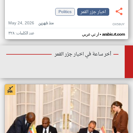
اخبار جزر القمر
Politics
May 24, 2026
منذ شهرين
OX58UY
عدد الكلمات: ٣٢٨
•
arabic.rt.com
ار تي عربي
أخر ساعة في اخبار جزر القمر