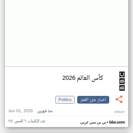
كأس العالم 2026
اخبار جزر القمر
Politics
Jun 01, 2026
منذ شهرين
PF63IT
عدد الكلمات: ٦ الصور: ٢٥
•
bbc.com
بي بي سي عربي