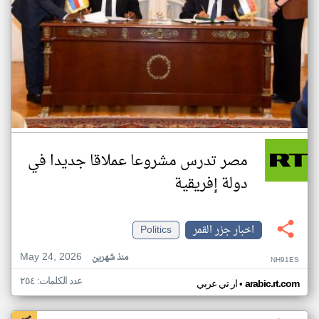
مصر تدرس مشروعا عملاقا جديدا في
دولة إفريقية
اخبار جزر القمر
Politics
May 24, 2026
منذ شهرين
NH91ES
عدد الكلمات: ٢٥٤
•
arabic.rt.com
ار تي عربي