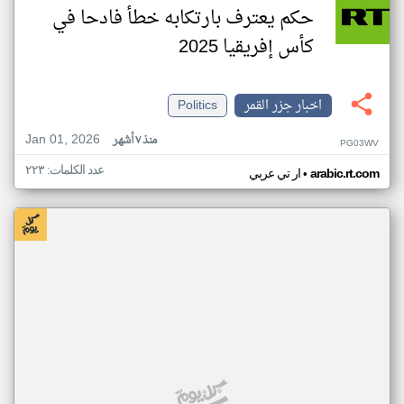
حكم يعترف بارتكابه خطأ فادحا في
كأس إفريقيا 2025
اخبار جزر القمر
Politics
Jan 01, 2026
منذ ٧ أشهر
PG03WV
عدد الكلمات: ٢٢٣
•
arabic.rt.com
ار تي عربي