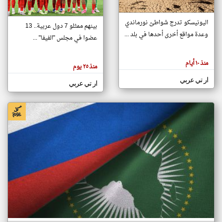
اليونيسكو تدرج شواطئ نورماندي
بينهم ممثلو 7 دول عربية.. 13
klyoum.com
وعدة مواقع أخرى أحدها في بلد ...
تغيير الدولة
عضوا في مجلس "الفيفا" ...
تعبر
مصادر الأخبار من جزر القمر
المقالات
الموجوده
اخبار جزر القمر على مدار الساعة
منذ ١٠ أيام
هنا عن
منذ ٢٥ يوم
وجهة
نظر
أهم اخبار جزر القمر العاجلة والمباشرة
ار تي عربي
كاتبيها.
ار تي عربي