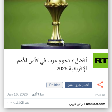
أفضل 7 نجوم عرب في كأس الأمم
الإفريقية 2025
اخبار جزر القمر
Politics
Jan 16, 2026
منذ ٦ أشهر
YD16SE
عدد الكلمات: ١٠٩
•
arabic.rt.com
ار تي عربي