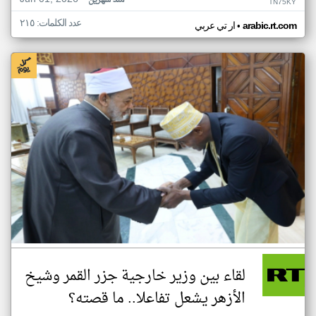
منذ شهرين
TN75KY
عدد الكلمات: ٢١٥
•
arabic.rt.com
ار تي عربي
لقاء بين وزير خارجية جزر القمر وشيخ
الأزهر يشعل تفاعلا.. ما قصته؟