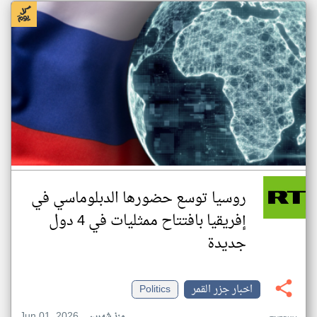
روسيا توسع حضورها الدبلوماسي في
إفريقيا بافتتاح ممثليات في 4 دول
جديدة
اخبار جزر القمر
Politics
Jun 01, 2026