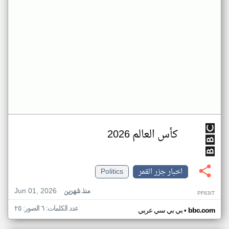
كأس العالم 2026
اخبار جزر القمر
Politics
Jun 01, 2026
منذ شهرين
PF63IT
عدد الكلمات: ٦ الصور: ٢٥
•
bbc.com
بي بي سي عربي