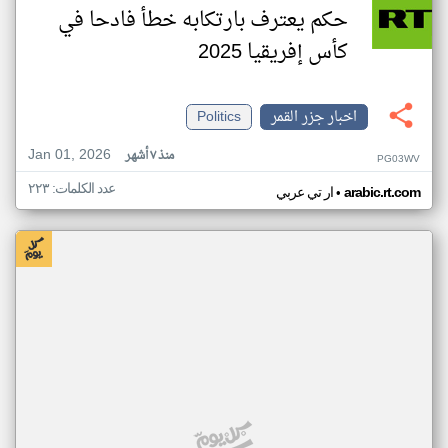
حكم يعترف بارتكابه خطأ فادحا في
كأس إفريقيا 2025
اخبار جزر القمر
Politics
Jan 01, 2026
منذ ٧ أشهر
PG03WV
عدد الكلمات: ٢٢٣
•
arabic.rt.com
ار تي عربي