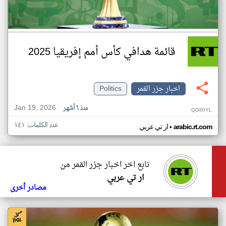
قائمة هدافي كأس أمم إفريقيا 2025
اخبار جزر القمر
Politics
Jan 19, 2026
منذ ٦ أشهر
QG60YL
عدد الكلمات: ١٤١
•
arabic.rt.com
ار تي عربي
تابع اخر اخبار جزر القمر من
ار تي عربي
مصادر أخرى