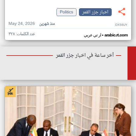
اخبار جزر القمر
Politics
May 24, 2026
منذ شهرين
OX58UY
عدد الكلمات: ٣٢٨
•
arabic.rt.com
ار تي عربي
أخر ساعة في اخبار جزر القمر