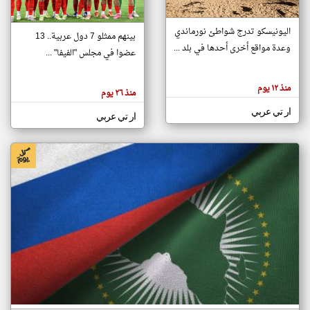
اليونيسكو تدرج شواطئ نورماندي
بينهم ممثلو 7 دول عربية.. 13
klyoum.com
وعدة مواقع أخرى أحدها في بلد ...
تغيير الدولة
عضوا في مجلس "الفيفا" ...
تعبر
مصادر الأخبار من جزر القمر
المقالات
الموجوده
اخبار جزر القمر على مدار الساعة
منذ ١٢ يوم
هنا عن
منذ ٢٦ يوم
وجهة
نظر
أهم اخبار جزر القمر العاجلة والمباشرة
ار تي عربي
كاتبيها.
ار تي عربي