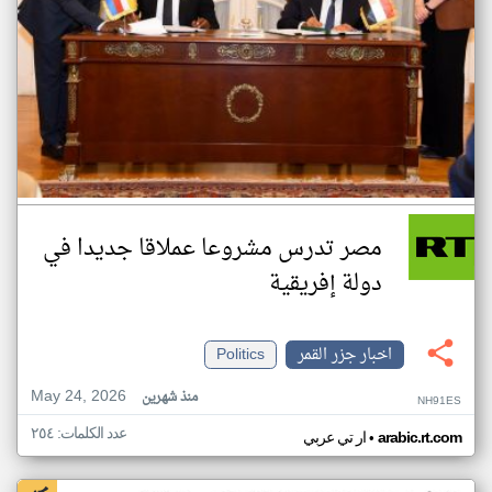
مصر تدرس مشروعا عملاقا جديدا في
دولة إفريقية
اخبار جزر القمر
Politics
May 24, 2026
منذ شهرين
NH91ES
عدد الكلمات: ٢٥٤
•
arabic.rt.com
ار تي عربي