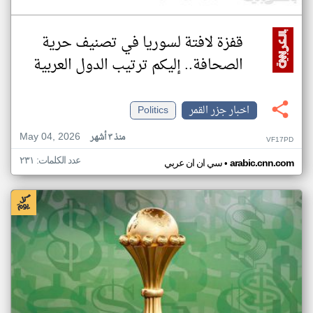
قفزة لافتة لسوريا في تصنيف حرية
الصحافة.. إليكم ترتيب الدول العربية
اخبار جزر القمر
Politics
May 04, 2026
منذ ٣ أشهر
VF17PD
عدد الكلمات: ٢٣١
•
arabic.cnn.com
سي ان ان عربي