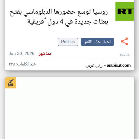
روسيا توسع حضورها الدبلوماسي بفتح
بعثات جديدة في 4 دول أفريقية
اخبار جزر القمر
Politics
Jun 30, 2026
منذ شهر
TG39ZI
عدد الكلمات: ٢٢٨
•
arabic.rt.com
ار تي عربي