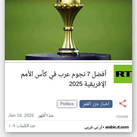
أفضل 7 نجوم عرب في كأس الأمم
الإفريقية 2025
اخبار جزر القمر
Politics
Jan 16, 2026
منذ ٦ أشهر
YD16SE
عدد الكلمات: ١٠٩
•
arabic.rt.com
ار تي عربي