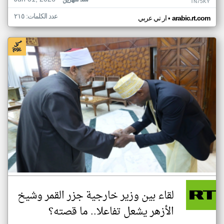
منذ شهرين
TN75KY
عدد الكلمات: ٢١٥
•
arabic.rt.com
ار تي عربي
لقاء بين وزير خارجية جزر القمر وشيخ
الأزهر يشعل تفاعلا.. ما قصته؟