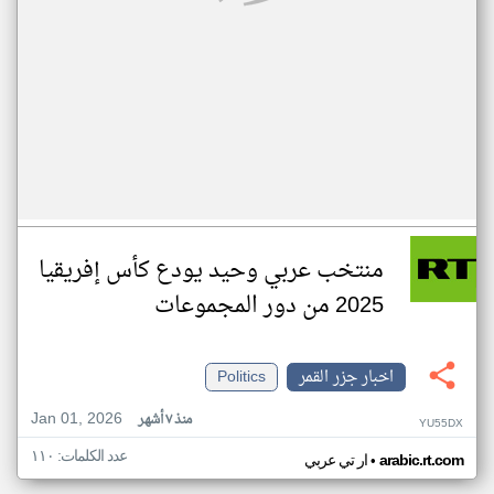
منتخب عربي وحيد يودع كأس إفريقيا
2025 من دور المجموعات
اخبار جزر القمر
Politics
Jan 01, 2026
منذ ٧ أشهر
YU55DX
عدد الكلمات: ١١٠
•
arabic.rt.com
ار تي عربي